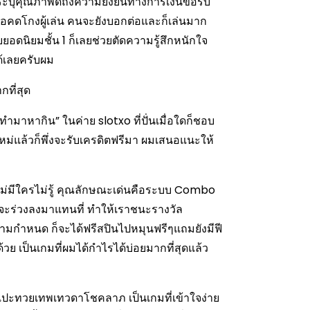
ตัวระบุคุณภาพดีถึงความยั่งยืนทางการเงินขอรับ
ือคดโกงผู้เล่น คนจะยังบอกต่อและก็เล่นมาก
บยอดนิยมชั้น 1 ก็เลยช่วยตัดความรู้สึกหนักใจ
ได้เลยครับผม
กที่สุด
ำมาหากิน” ในค่าย slotxo ที่ปั่นเมื่อใดก็ชอบ
หม่แล้วก็พึ่งจะรับเครดิตฟรีมา ผมเสนอแนะให้
ไม่มีใครไม่รู้ คุณลักษณะเด่นคือระบบ Combo
่จะร่วงลงมาแทนที่ ทำให้เราชนะรางวัล
ามกำหนด ก็จะได้ฟรีสปินไปหมุนฟรีๆแถมยังมีฟี
ด้วย เป็นเกมที่ผมได้กำไรได้บ่อยมากที่สุดแล้ว
ปะทวยเทพเทวดาโชคลาภ เป็นเกมที่เข้าใจง่าย