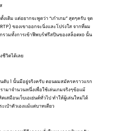
ูส
ั้งเดิม แต่อยากจะพูดว่า “เก๋าเกม” สุดๆครับ จุด
(RTP) ของเขาออกจะนิ่งและโปร่งใส จากที่ผม
วมทั้งการเข้าฟีพบร์ฟรีสปินของสล็อตxo นั้น
งชีวิตได้เลย
ันดับ 1 นั้นมีอยู่จริงครับ ตอนผมสมัครคราวแรก
เรามาจำนวนหนึ่งเพื่อใช้เล่นเกมจริงๆข้อแม้
สมือนเว็บเอเย่นต์ทั่วไป ทำให้ผู้เล่นใหม่ได้
ระเป๋าตัวเองแม้แต่บาทเดียว