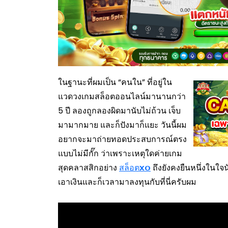
ในฐานะที่ผมเป็น “คนใน” ที่อยู่ใน
แวดวงเกมสล็อตออนไลน์มานานกว่า
5 ปี ลองถูกลองผิดมานับไม่ถ้วน เจ็บ
มามากมาย และก็ปังมาก็แยะ วันนี้ผม
อยากจะมาถ่ายทอดประสบการณ์ตรง
แบบไม่มีกั๊ก ว่าเพราะเหตุใดค่ายเกม
สุดคลาสสิกอย่าง
ถึงยังคงยืนหนึ่งในใจ
สล็อตxo
เอาเงินและก็เวลามาลงทุนกับที่นี่ครับผม