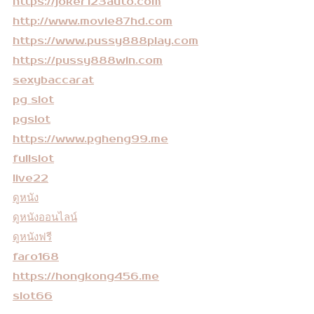
https://joker123auto.com
http://www.movie87hd.com
https://www.pussy888play.com
https://pussy888win.com
sexybaccarat
pg slot
pgslot
https://www.pgheng99.me
fullslot
live22
ดูหนัง
ดูหนังออนไลน์
ดูหนังฟรี
faro168
https://hongkong456.me
slot66