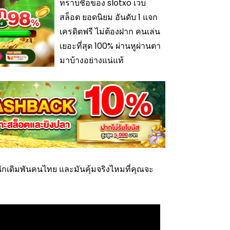
ทราบชื่อของ slotxo เว็บ
สล็อต ยอดนิยม อันดับ 1 แจก
เครดิตฟรี ไม่ต้องฝาก คนเล่น
เยอะที่สุด 100% ผ่านหูผ่านตา
มาบ้างอย่างแน่แท้
นักเดิมพันคนไทย และมันคุ้มจริงไหมที่คุณจะ