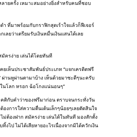
หลายครั้ง เหมาะสมอย่างยิ่งสำหรับคนที่ชอบ
ที่มาพร้อมกับกราฟิกสุดเร้าใจแล้วก็ฟีเจอร์
 บอกเลยว่าเตรียมรับเงินหมื่นเงินแสนได้เลย
มัครง่าย เล่นได้โดยทันที
องเคยเห็นประชาสัมพันธ์ประเภท “แจกเครดิตฟรี
” ผ่านหูผ่านตามาบ้าง เห็นด้วยมาซะดีๆนะครับ
มีในโลก หรอก ฉ้อโกงแน่นอนๆ”
ละอคติกับคำว่าของฟรีมาก่อน ตราบจนกระทั่งวัน
้องต้องการใส่ความตื่นเต้นเล็กๆน้อยๆเลยตัดสินใจ
ไม่ต้องฝาก สมัครง่าย เล่นได้ในทันที มองสักตั้ง
ทิ้งไป ไม่ได้เสียหายอะไรเนื่องจากมิได้ควักเงิน