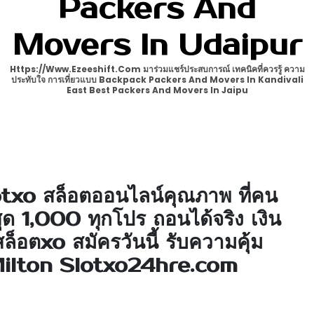
Packers And
Movers In Udaipur
Https://www.ezeeshift.com มาร่วมแชร์ประสบการณ์ เทคนิคที่ควรรู้ ความ
ประทับใจ การเที่ยวแบบ Backpack Packers And Movers In Kandivali
East Best Packers And Movers In Jaipu
otxo สล็อตออนไลน์คุณภาพ ที่คน
สุด 1,000 ทุกโปร ถอนได้จริง เงิน
สล็อตxo สมัครวันนี้ รับความคุ้ม
Milton Slotxo24hre.com