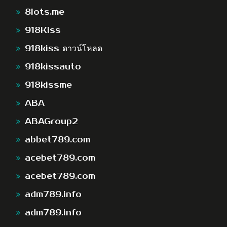
8lots.me
918Kiss
918kiss ดาวน์โหลด
918kissauto
918kissme
ABA
ABAGroup2
abbet789.com
acebet789.com
acebet789.com
adm789.info
adm789.info