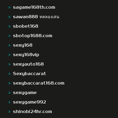
sagame168th.com
sawan888 ทดลองเล่น
sbobet168
sbotop1688.com
sexy168
sexy168vip
sexyauto168
Sexybaccarat
sexybaccarat168.com
sexygame
sexygame992
shinobi24hr.com