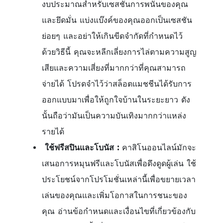
งบประมาณสำหรับเซสชั่นการพนันของคุณ
และยึดมั่น แบ่งแบ๊งค์ของคุณออกเป็นเซสชัน
ย่อยๆ และอย่าให้เกินขีดจำกัดที่กำหนดไว้
ด้วยวิธีนี้ คุณจะหลีกเลี่ยงการไล่ตามความสูญ
เสียและความเสี่ยงที่มากกว่าที่คุณสามารถ
จ่ายได้ โปรดจำไว้ว่าสล็อตแมชชีนได้รับการ
ออกแบบมาเพื่อให้ถูกใจบ้านในระยะยาว ดัง
นั้นถือว่ามันเป็นความบันเทิงมากกว่าแหล่ง
รายได้
ใช้ฟรีสปินและโบนัส :
คาสิโนออนไลน์มักจะ
เสนอการหมุนฟรีและโบนัสเพื่อดึงดูดผู้เล่น ใช้
ประโยชน์จากโปรโมชั่นเหล่านี้เพื่อขยายเวลา
เล่นของคุณและเพิ่มโอกาสในการชนะของ
คุณ อ่านข้อกำหนดและเงื่อนไขที่เกี่ยวข้องกับ