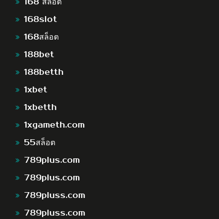
168 สล็อต
168slot
168สล็อต
188bet
188betth
1xbet
1xbetth
1xgameth.com
55สล็อต
789plus.com
789plus.com
789pluss.com
789pluss.com