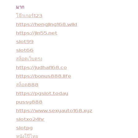
slo
มาก
t
โจ๊กเกอร์123
เคร
https://hengjing168.wiki
https://jin55.net
ดิต
slot99
ฟรี
slot66
pg
สล็อตเว็บตรง
https://judhai168.co
slo
https://bonus888.life
t
สล็อต888
เว็บ
https://pgslot.today
หลัก
pussy888
https://www.sexyauto168.xyz
pg
slotxo24hr
slo
slotpg
t
หนังโป๊ไทย