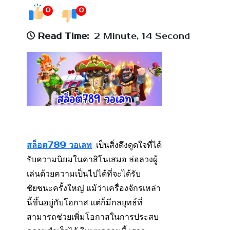
0
0
Read Time:
2 Minute, 14 Second
เป็นสิ่งดึงดูดใจที่ได้
สล็อต789 วอเลท
รับความนิยมในคาสิโนเสมอ ล่อลวงผู้
เล่นด้วยความเป็นไปได้ที่จะได้รับ
ชัยชนะครั้งใหญ่ แม้ว่าเครื่องจักรเหล่า
นี้ขึ้นอยู่กับโอกาส แต่ก็มีกลยุทธ์ที่
สามารถช่วยเพิ่มโอกาสในการประสบ