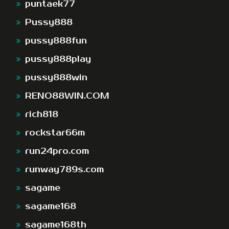
puntaek77
Pussy888
pussy888fun
pussy888play
pussy888win
RENO88WIN.COM
rich818
rockstar66m
run24pro.com
runway789s.com
sagame
sagame168
sagame168th