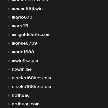
macau888.win
mario678
mars95
mmgoldsbets.com
monkey789
mono1688
mwin9s.com
nbwin.me
niseko168bet.com
niseko168bet.com
no1huay
no1huay.com