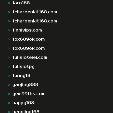
faro168
fcharoenkit168.com
fcharoenkit168.com
finnivips.com
fox689ok.com
fox689ok.com
fullsloteiei.com
fullslotpg
funny18
gaojing888
gem99ths.com
happy168
hengjing168