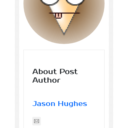
About Post
Author
Jason Hughes