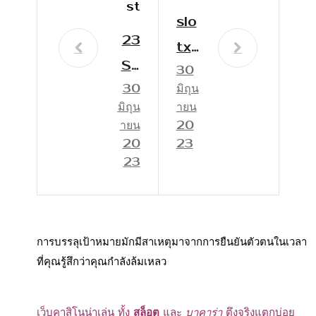
St
slo
23
txo
Se
30
เว็บ
30
มิถุน
p
ตรง
มิถุน
ายน
66
ายน
20
สล็อ
20
23
23
ต
เว็บ
สล็อ
การบรรลุเป้าหมายมักมีสาเหตุมาจากการยืนยันตัวตนในเวลา
ต
ที่คุณรู้สึกว่าคุณกำลังล้มเหลว
แท้
pg
เว็บคาสิโนน่าเล่น ทั้ง
สล็อต
และ
บาคาร่า
ตึงจริงแตกบ่อย