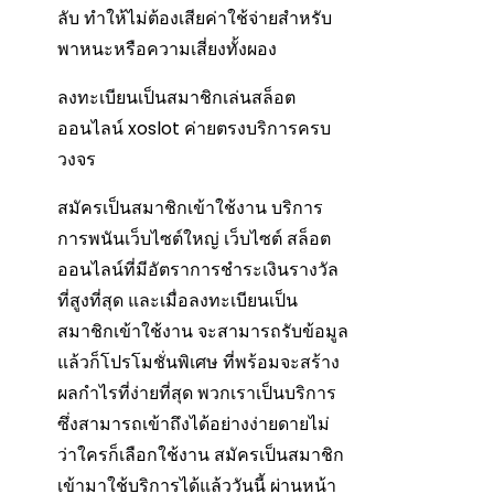
ลับ ทำให้ไม่ต้องเสียค่าใช้จ่ายสำหรับ
พาหนะหรือความเสี่ยงทั้งผอง
ลงทะเบียนเป็นสมาชิกเล่นสล็อต
ออนไลน์ xoslot ค่ายตรงบริการครบ
วงจร
สมัครเป็นสมาชิกเข้าใช้งาน บริการ
การพนันเว็บไซต์ใหญ่ เว็บไซต์ สล็อต
ออนไลน์ที่มีอัตราการชำระเงินรางวัล
ที่สูงที่สุด และเมื่อลงทะเบียนเป็น
สมาชิกเข้าใช้งาน จะสามารถรับข้อมูล
แล้วก็โปรโมชั่นพิเศษ ที่พร้อมจะสร้าง
ผลกำไรที่ง่ายที่สุด พวกเราเป็นบริการ
ซึ่งสามารถเข้าถึงได้อย่างง่ายดายไม่
ว่าใครก็เลือกใช้งาน สมัครเป็นสมาชิก
เข้ามาใช้บริการได้แล้ววันนี้ ผ่านหน้า