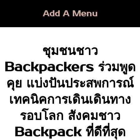
Skip
to
Add A Menu
content
ชุมชนชาว
Backpackers ร่วมพูด
คุย แบ่งปันประสพการณ์
เทคนิคการเดินเดินทาง
รอบโลก สังคมชาว
Backpack ที่ดีที่สุด