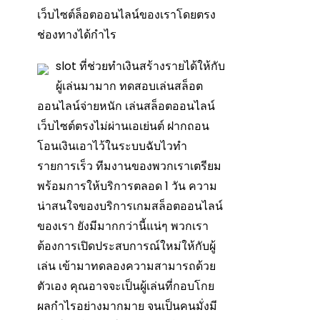
เว็บไซต์ล็อตออนไลน์ของเราโดยตรง
ช่องทางได้กำไร
slot ที่ช่วยทำเงินสร้างรายได้ให้กับ
ผู้เล่นมามาก ทดสอบเล่นสล็อต
ออนไลน์จ่ายหนัก เล่นสล็อตออนไลน์
เว็บไซต์ตรงไม่ผ่านเอเย่นต์ ฝากถอน
โอนเงินเอาไว้ในระบบฉับไวทำ
รายการเร็ว ทีมงานของพวกเราเตรียม
พร้อมการให้บริการตลอด 1 วัน ความ
น่าสนใจของบริการเกมสล็อตออนไลน์
ของเรา ยังมีมากกว่านี้แน่ๆ พวกเรา
ต้องการเปิดประสบการณ์ใหม่ให้กับผู้
เล่น เข้ามาทดลองความสามารถด้วย
ตัวเอง คุณอาจจะเป็นผู้เล่นที่กอบโกย
ผลกำไรอย่างมากมาย จนเป็นคนมั่งมี