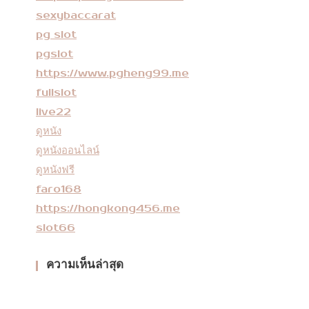
sexybaccarat
pg slot
pgslot
https://www.pgheng99.me
fullslot
live22
ดูหนัง
ดูหนังออนไลน์
ดูหนังฟรี
faro168
https://hongkong456.me
slot66
ความเห็นล่าสุด