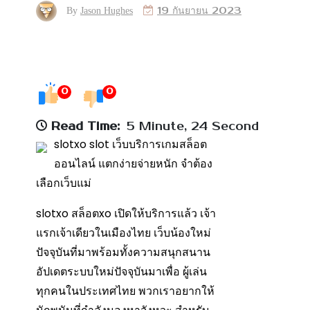
19 กันยายน 2023
By
Jason Hughes
0
0
Read Time:
5 Minute, 24 Second
slotxo slot เว็บบริการเกมสล็อต
ออนไลน์ แตกง่ายจ่ายหนัก จำต้อง
เลือกเว็บแม่
slotxo สล็อตxo เปิดให้บริการแล้ว เจ้า
แรกเจ้าเดียวในเมืองไทย เว็บน้องใหม่
ปัจจุบันที่มาพร้อมทั้งความสนุกสนาน
อัปเดตระบบใหม่ปัจจุบันมาเพื่อ ผู้เล่น
ทุกคนในประเทศไทย พวกเราอยากให้