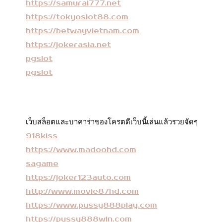
https://samurai777.net
สล็อ
https://tokyoslot88.com
ตx
https://betwayvietnam.com
https://jokerasia.net
o
pgslot
Slo
pgslot
txo
24
hr.f
เว็บสล็อตและบาคาร่าของโครตดีเว็บนี้เล่นแล้วรวยจัดๆ
un
918kiss
https://www.madoohd.com
sagame
https://joker123auto.com
http://www.movie87hd.com
https://www.pussy888play.com
https://pussy888win.com