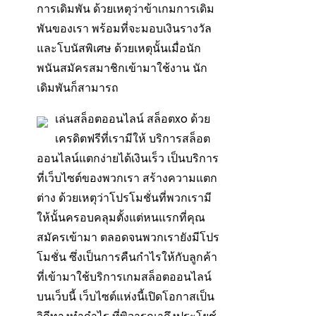
การเดิมพัน ด้วยเหตุว่าข้าเกมการเดิม
พันของเรา พร้อมที่จะมอบเงินรางวัล
และโบนัสพิเศษ ด้วยเหตุนั้นเมื่อนัก
พนันสมัครสมาชิกเข้ามาใช้งาน นัก
เดิมพันก็สามารถ
เล่นสล็อตออนไลน์ สล็อตxo ด้วย
เครดิตฟรีที่เรามีให้ บริการสล็อต
ออนไลน์แตกง่ายได้เงินเร็ว เป็นบริการ
ที่เว็บไซต์ของพวกเรา สร้างความแตก
ต่าง ด้วยเหตุว่าโปรโมชั่นที่พวกเรามี
ให้นั้นครอบคลุมตั้งแต่หนแรกที่คุณ
สมัครเข้ามา ตลอดจนพวกเรายังมีโปร
โมชั่น ซึ่งเป็นการคืนกำไรให้กับลูกค้า
ที่เข้ามาใช้บริการเกมสล็อตออนไลน์
บนเว็บนี้ เว็บไซต์แห่งนี้เปิดโอกาสเป็น