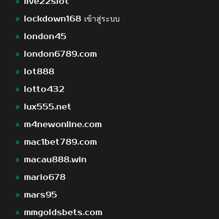
live22slot
lockdown168 เข้าสู่ระบบ
london45
london6789.com
lot888
lotto432
lux555.net
m4newonline.com
mac1bet789.com
macau888.win
mario678
mars95
mmgoldsbets.com