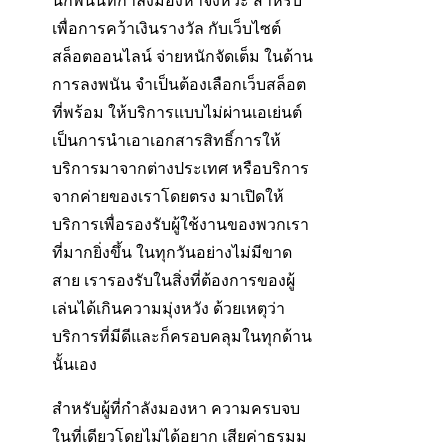
นักพนันที่กำลังมองหาจังหวะ สำหรับ
เพื่อการคว้าเงินรางวัล กับเว็บไซต์
สล็อตออนไลน์ จ่ายหนักจัดเต็ม ในด้าน
การลงพนัน จำเป็นต้องเลือกเว็บสล็อต
ที่พร้อม ให้บริการแบบไม่ผ่านเอเย่นต์
เป็นการนำเอาเอกสารสิทธิ์การให้
บริการมาจากต่างประเทศ หรือบริการ
จากค่ายของเราโดยตรง มาเปิดให้
บริการเพื่อรองรับผู้ใช้งานของพวกเรา
ที่มากยิ่งขึ้น ในทุกวันอย่างไม่มีขาด
สาย เรารองรับในสิ่งที่ต้องการของผู้
เล่นได้เกินความมุ่งหวัง ด้วยเหตุว่า
บริการที่มีดีและก็ครอบคลุมในทุกด้าน
นั้นเอง
สำหรับผู้ที่กำลังมองหา ความครบจบ
ในที่เดียวโดยไม่ได้อยาก เสียค่าธรมม