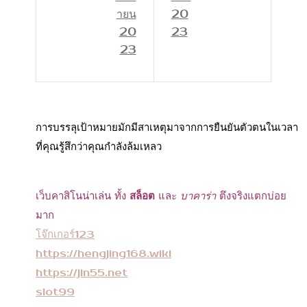
ตรง
แต
ายน
20
20
23
ก
23
ง่าย
15
มีนา
การบรรลุเป้าหมายมักมีสาเหตุมาจากการยืนยันตัวตนในเวลา
คม
ที่คุณรู้สึกว่าคุณกำลังล้มเหลว
67
cas
เว็บคาสิโนน่าเล่น ทั้ง
สล็อต
และ
บาคาร่า
ตึงจริงแตกบ่อย
ino
มาก
เว็บ
โจ๊กเกอร์123
https://hengjing168.wiki
ให
https://jin55.net
ญ่
slot99