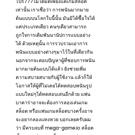
โปร777ไม่ได้มีดีเพียงแค่เกมสล็อต
เท่านั้น เราเชื่อว่า การพนันมากมาย
ต้นแบบบนโลกใบนี้นั้น มันมิได้ซื้อใจได้
แค่ประเภทเดียว คนๆเดียวสามารถ
ถูกใจการเดิมพันนานัปการแบบอย่าง
ได้ ด้วยเหตุนั้น การรวบรวมเอาการ
พนันแบบอย่างต่างๆมาไว้ในที่เดียวกัน
นอกจากจะตอบปัญหาผู้ที่ชอบการพนัน
มากมายต้นแบบได้แล้ว ยังช่วยเพิ่ม
ความสบายสบายกับผู้ใช้งาน แล้วก็ให้
โอกาสให้ผู้ที่ไม่เคยได้ทดสอบพนันรูป
แบบใหม่ๆได้ทดสอบเล่นอีกด้วย แฟน
บาคาร่าอาจจะต้องการลองเล่นเกม
สล็อต หรือแฟนเกมสล็อตบางครั้งอาจ
จะอยากลองแทงหวย บอกเลยครับผม
ว่า มีครบจบที่ mega-game.io สล็อต