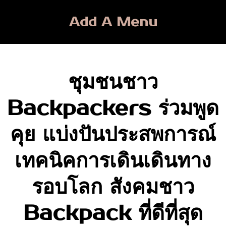
Skip
to
Add A Menu
content
ชุมชนชาว
Backpackers ร่วมพูด
คุย แบ่งปันประสพการณ์
เทคนิคการเดินเดินทาง
รอบโลก สังคมชาว
Backpack ที่ดีที่สุด