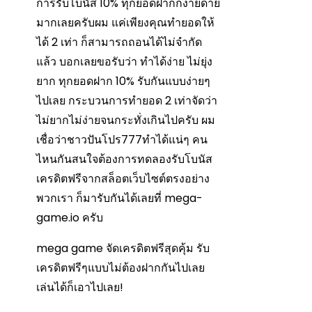
การรับโบนัส 10% ทุกยอดฝากก็ง่ายดาย
มากเลยครับผม แค่เพียงคุณทำยอดให้
ได้ 2 เท่า ก็สามารถถอนได้ไม่จำกัด
แล้ว บอกเลยขอรับว่า ทำได้ง่าย ไม่ยุ่ง
ยาก ทุกยอดฝาก 10% รับกันแบบง่ายๆ
ไปเลย กระบวนการทำยอด 2 เท่าจัดว่า
ไม่ยากไม่ง่ายจนกระทั่งเกินไปครับ ผม
เชื่อว่าชาวปันโปร777ทำได้แน่ๆ คน
ไหนกันสนใจต้องการทดลองรับโบนัส
เครดิตฟรีจากสล็อตเว็บไซต์ตรงอย่าง
พวกเรา ก็มารับกันได้เลยที่ mega-
game.io ครับ
mega game จัดเครดิตฟรีสุดคุ้ม รับ
เครดิตฟรีๆแบบไม่ต้องฝากกันไปเลย
เล่นได้ก็เอาไปเลย!