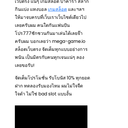
เว็บตรง แน่ๆ เกมสล็อต บาคาร่า สลาก
กินแบ่ง แทงบอล
และฯลฯ
เกมสล็อต
ให้มาจบครบที่เว็บเราเว็บไซต์เดียวไป
เลยครับผม คนใดกันแฟนปัน
โปร777ชักชวนกันมาเล่นได้เลยจ๊า
ครับผม บอกเลยว่า mega-game.io
สล็อตเว็บตรง จัดเต็มทุกแบบอย่างการ
พนัน เป็นมิตรกับคนทุกเจนแน่ๆ ลอง
เลยขอรับ!
จัดเต็มโปรโมชั่น รับโบนัส 10% ทุกยอด
ฝาก ทดลองรับมองไหม ผมไม่ใจจืด
ใจดำ ไม่ใช่ bad slot แบบงั้น