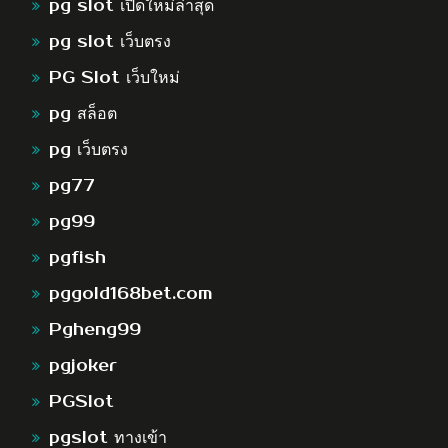
pg slot เปิดใหม่ล่าสุด
pg slot เว็บตรง
PG Slot เว็บใหม่
pg สล็อต
pg เว็บตรง
pg77
pg99
pgfish
pggold168bet.com
Pgheng99
pgjoker
PGSlot
pgslot ทางเข้า