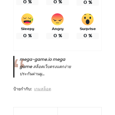
0
%
0
%
0
%
Sleepy
Angry
Surprise
0
%
0
%
0
%
mega-game.io mega
game สล็อตเว็บตรงแตกง่าย
ประกันผ่านผู…
ป้ายกำกับ:
เกมสล็อต