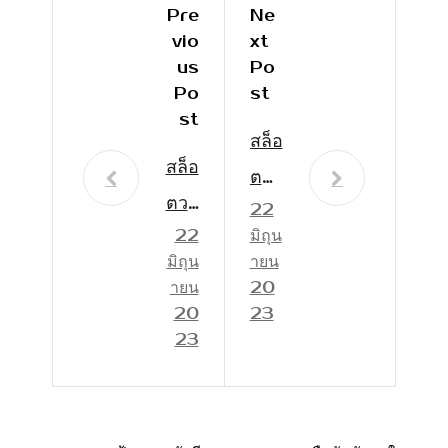
Pre
Ne
Vio
Xt
Us
Po
Po
St
St
สล็อ
สล็อ
ต
ตวอ
22
เคร
22
มิถุน
เลท
ดิต
มิถุน
ายน
78
ฟรี
ายน
20
9
20
23
m.
23
Sr
ett
hi9