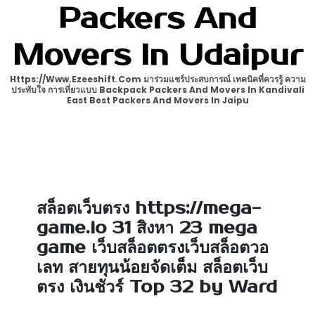
Packers And
Movers In Udaipur
Https://www.ezeeshift.com มาร่วมแชร์ประสบการณ์ เทคนิคที่ควรรู้ ความ
ประทับใจ การเที่ยวแบบ Backpack Packers And Movers In Kandivali
East Best Packers And Movers In Jaipu
สล็อตเว็บตรง https://mega-
game.io 31 สิงหา 23 mega
game เว็บสล็อตตรงเว็บสล็อตวอ
เลท สายทุนน้อยจัดเต็ม สล็อตเว็บ
ตรง เงินชัวร์ Top 32 by Ward