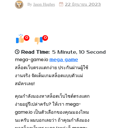
22 มิถุนายน 2023
By
Jason Hughes
0
0
Read Time:
5 Minute, 10 Second
mega-game.io
mega game
สล็อตเว็บตรงแตกง่าย ประกันผ่านผู้ใช้
งานจริง จัดเต็มเกมสล็อตแบบตัวแม่
สมัครเลย!
คุณกำลังมองหาสล็อตเว็บไซต์ตรงแตก
ง่ายอยู่รึเปล่าครับ? ให้เรา mega-
game.io เป็นตัวเลือกของคุณมองไหม
นะครับ ผมบอกเลยว่า ถ้าคุณกำลังมอง