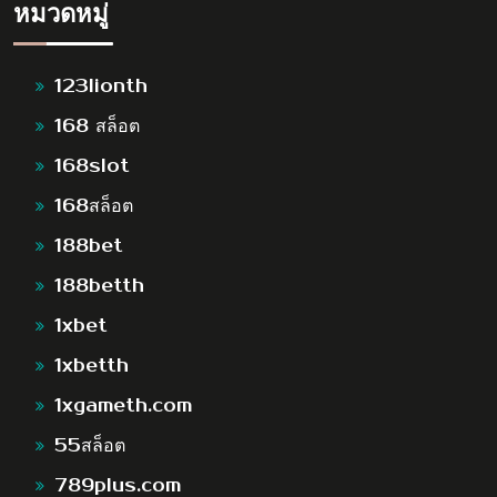
หมวดหมู่
123lionth
168 สล็อต
168slot
168สล็อต
188bet
188betth
1xbet
1xbetth
1xgameth.com
55สล็อต
789plus.com