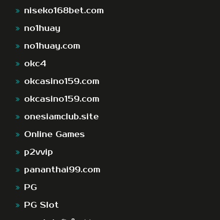
niseko168bet.com
no1huay
no1huay.com
okc4
okcasino159.com
okcasino159.com
onesiamclub.site
Online Games
p2vvip
pananthai99.com
PG
PG Slot