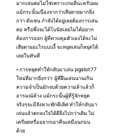
มากเล่นต่อไม่ใช่เพราะเกมดีนะครับผม
แม้กระนั้นเนื่องจากว่าเสียดายมากยิ่ง
กว่า ดังเช่น กำลังได้อยู่เลยต้องการเล่น
ต่อ หรือพึ่งจะได้โบนัสเลยไม่ได้อยาก
ต้องการออก ผู้ที่ควบคุมตัวเองได้จะไม่
เสียดายอะไรแบบงี้ จะหยุดเล่นก็หยุดได้
เลยในทันที
• การหยุดทำให้กลับมาเล่น pgslot77
ใหม่ดีมากยิ่งกว่า: ผู้ที่ฝืนเล่นนานเกิน
ความจำเป็นมักจบด้วยความล้าแล้วก็
อารมณ์ค้าง แม้กระนั้นผู้ที่รู้จักหยุด
จริงๆจะมีจังหวะพักดีเลิศ ทำให้กลับมา
เล่นแล้วตกลงใจได้ดียิ่งไปกว่าเดิม ไม่
เครียดหรืออยากเอาคืนเหมือนก่อน
ด้วย