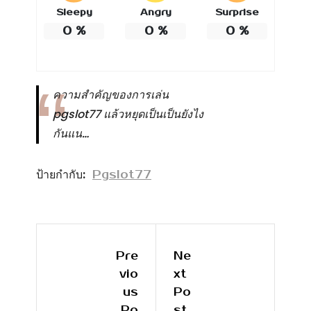
Sleepy
Angry
Surprise
0
%
0
%
0
%
ความสำคัญของการเล่น
pgslot77 แล้วหยุดเป็นเป็นยังไง
กันแน…
ป้ายกำกับ:
Pgslot77
Pre
Ne
Vio
Xt
Us
Po
Po
St