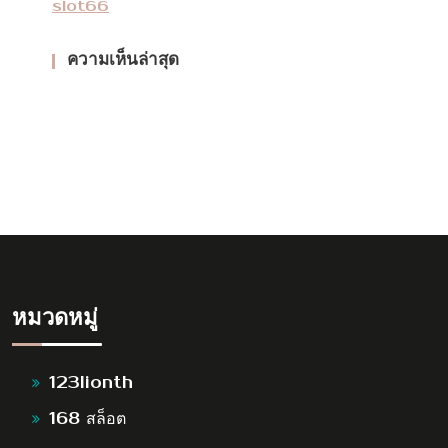
slot66
ความเห็นล่าสุด
หมวดหมู่
123lionth
168 สล็อต