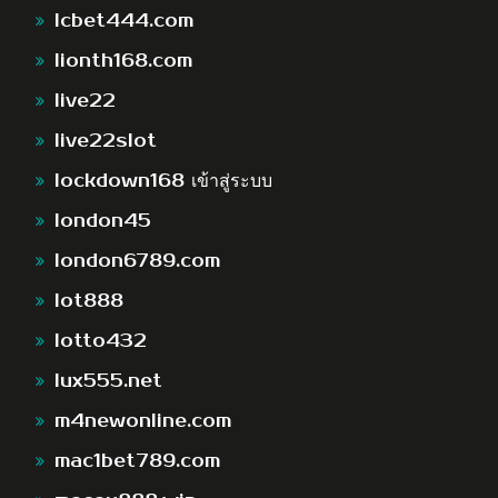
lcbet444.com
lionth168.com
live22
live22slot
lockdown168 เข้าสู่ระบบ
london45
london6789.com
lot888
lotto432
lux555.net
m4newonline.com
mac1bet789.com