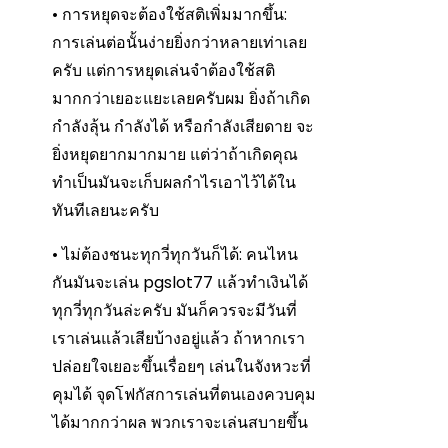
• การหยุดจะต้องใช้สติเพิ่มมากขึ้น:
การเล่นต่อนั้นง่ายยิ่งกว่าหลายเท่าเลย
ครับ แต่การหยุดเล่นจำต้องใช้สติ
มากกว่าเยอะแยะเลยครับผม ยิ่งถ้าเกิด
กำลังลุ้น กำลังได้ หรือกำลังเสียดาย จะ
ยิ่งหยุดยากมากมาย แต่ว่าถ้าเกิดคุณ
ทำเป็นมันจะเก็บผลกำไรเอาไว้ได้ใน
ทันทีเลยนะครับ
• ไม่ต้องชนะทุกวี่ทุกวันก็ได้: คนไหน
กันมันจะเล่น pgslot77 แล้วทำเงินได้
ทุกวี่ทุกวันล่ะครับ มันก็ควรจะมีวันที่
เราเล่นแล้วเสียบ้างอยู่แล้ว ถ้าหากเรา
ปล่อยใจเยอะขึ้นเรื่อยๆ เล่นในจังหวะที่
คุมได้ จุดโฟกัสการเล่นที่ตนเองควบคุม
ได้มากกว่าผล พวกเราจะเล่นสบายขึ้น