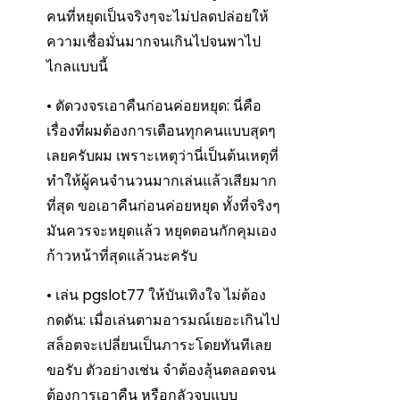
คนที่หยุดเป็นจริงๆจะไม่ปลดปล่อยให้
ความเชื่อมั่นมากจนเกินไปจนพาไป
ไกลแบบนี้
• ตัดวงจรเอาคืนก่อนค่อยหยุด: นี่คือ
เรื่องที่ผมต้องการเตือนทุกคนแบบสุดๆ
เลยครับผม เพราะเหตุว่านี่เป็นต้นเหตุที่
ทำให้ผู้คนจำนวนมากเล่นแล้วเสียมาก
ที่สุด ขอเอาคืนก่อนค่อยหยุด ทั้งที่จริงๆ
มันควรจะหยุดแล้ว หยุดตอนกักคุมเอง
ก้าวหน้าที่สุดแล้วนะครับ
• เล่น pgslot77 ให้บันเทิงใจ ไม่ต้อง
กดดัน: เมื่อเล่นตามอารมณ์เยอะเกินไป
สล็อตจะเปลี่ยนเป็นภาระโดยทันทีเลย
ขอรับ ตัวอย่างเช่น จำต้องลุ้นตลอดจน
ต้องการเอาคืน หรือกลัวจบแบบ