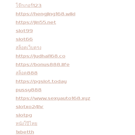
โจ๊กเกอร์123
https://hengjing168.wiki
https://jin55.net
slot99
slot66
สล็อตเว็บตรง
https://judhai168.co
https://bonus888.life
สล็อต888
https://pgslot.today
pussy888
https://www.sexyauto168.xyz
slotxo24hr
slotpg
หนังโป๊ไทย
1xbetth