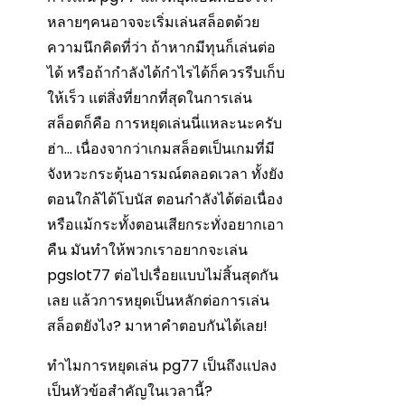
หลายๆคนอาจจะเริ่มเล่นสล็อตด้วย
ความนึกคิดที่ว่า ถ้าหากมีทุนก็เล่นต่อ
ได้ หรือถ้ากำลังได้กำไรได้ก็ควรรีบเก็บ
ให้เร็ว แต่สิ่งที่ยากที่สุดในการเล่น
สล็อตก็คือ การหยุดเล่นนี่แหละนะครับ
ฮ่า… เนื่องจากว่าเกมสล็อตเป็นเกมที่มี
จังหวะกระตุ้นอารมณ์ตลอดเวลา ทั้งยัง
ตอนใกล้ได้โบนัส ตอนกำลังได้ต่อเนื่อง
หรือแม้กระทั้งตอนเสียกระทั่งอยากเอา
คืน มันทำให้พวกเราอยากจะเล่น
pgslot77 ต่อไปเรื่อยแบบไม่สิ้นสุดกัน
เลย แล้วการหยุดเป็นหลักต่อการเล่น
สล็อตยังไง? มาหาคำตอบกันได้เลย!
ทำไมการหยุดเล่น pg77 เป็นถึงแปลง
เป็นหัวข้อสำคัญในเวลานี้?