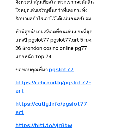
จังหวะน่าลุ้นเพียงใด พวกเราก็จะตัดสิน
ใจหยุดเล่นเจริญขึ้นกว่าที่เคยกระทั่ง
รักษาผลกำไรเอาไว้ได้แน่นอนครับผม
ท้าพิสูจน์! เกมสล็อตที่คนเล่นเยอะที่สุด
แห่งปี pgslot77 pgslot77.art 5 ก.ค.
26 Brandon casino online pg77
แตกหนัก Top 74
ขอขอบคุณที่มา
pgslot77
https://rebrand.ly/pgslot77-
art
https://cutly.info/pgslot77-
art
https://bitt.to/vjr8bw