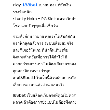
Play:
เบาสมอง แต่อัดเงิน
188bet
รางวัลหนัก
• Lucky Neko – PG Slot: แมวกวักนำ
โชค แจกรัวๆทุกเมื่อเชื่อวัน
รวมทั้งอีกมากมาย คุณจะได้สัมผัสกับ
กราฟิกสุดอลังการ ระบบเสียงสมจริง
และฟีเจอร์ในเกมที่น่าตื่นเต้น เพิ่ม
จังหวะสำหรับเพื่อการได้กำไรได้
มากกว่าหลายเท่า ไม่ต้องเสียเวลาลอง
ถูกลองผิด เพราะว่าทุก
เกม188betthในเว็บนี้ล้วนผ่านการคัด
เลือกกรองมาแล้วว่าน่าเล่นจริง
188bet เว็บสล็อตเว็บตรงที่คุณไม่ควร
พลาด ถ้าต้องการปังแบบไม่ต้องพึ่งดวง