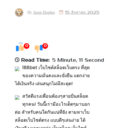
15 สิงหาคม 2025
By
Jason Hughes
0
0
Read Time:
5 Minute, 11 Second
188bet เว็บไซต์สล็อตเว็บตรง ที่สุด
ของความมั่นคงและยั่งยืน แตกง่าย
ได้เงินจริง เล่นสนุกไม่มีสะดุด!
สวัสดีแรงเพื่อนพ้องๆสายปั่นสล็อต
ทุกคน! วันนี้เรามีอะไรเด็ดๆมาบอก
ต่อ สำหรับคนใดกันแน่ที่ยัง ตามหาเว็บ
สล็อตเว็บไซต์ตรง แบบดีๆเล่นง่าย ได้