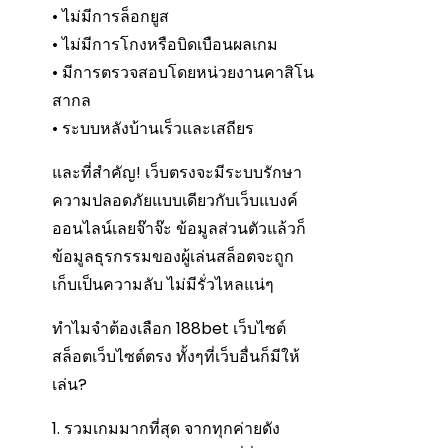
• ไม่มีการล็อกยูส
• ไม่มีการโกงหรือบิดเบือนผลเกม
• มีการตรวจสอบโดยหน่วยงานคาสิโน
สากล
• ระบบหลังบ้านเร็วและเสถียร
และที่สำคัญ! เว็บตรงจะมีระบบรักษา
ความปลอดภัยแบบเดียวกับเว็บแบงค์
ออนไลน์เลยจ๊าจ๊ะ ข้อมูลส่วนตัวแล้วก็
ข้อมูลธุรกรรมของผู้เล่นสล็อตจะถูก
เก็บเป็นความลับ ไม่มีรั่วไหลแน่ๆ
ทำไมจำต้องเลือก 188bet เว็บไซต์
สล็อตเว็บไซต์ตรง ทั้งๆที่เว็บอื่นก็มีให้
เล่น?
1. รวมเกมมากที่สุด จากทุกค่ายดัง