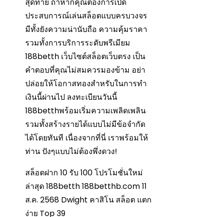
สุดท้าย ถ้าหากคุณต้องการเปิด
ประสบการณ์เล่นสล็อตแบบครบวงจร
มีทั้งยังความน่านับถือ ความคุ้มราคา
รวมทั้งการบริการระดับพรีเมียม
188betth เว็บไซต์สล็อตเว็บตรง เป็น
คำตอบที่คุณไม่สมควรมองข้าม อย่า
ปล่อยให้โอกาสทองสำหรับในการทำ
เงินนี้ผ่านไป ลงทะเบียนวันนี้
188betthพร้อมเริ่มความเพลิดเพลิน
รวมทั้งสร้างรายได้แบบไม่มีข้อจำกัด
ได้โดยทันที เนื่องจากที่นี่ เราพร้อมให้
ท่าน ปังๆแบบไม่ต้องพึ่งดวง!
สล็อตฝาก 10 รับ 100 โปรโมชั่นใหม่
ล่าสุด 188betth 188betthb.com 11
ส.ค. 2568 Dwight คาสิโน สล็อต แตก
ง่าย Top 39