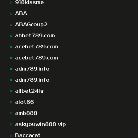
918kissme
ABA
ABAGroup2
abbet789.com
acebet789.com
acebet789.com
adm789.info
adm789.info
allbet24hr
alot66
amb888
askyouwin888 vip
Baccarat