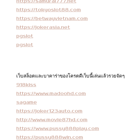
https://samurai777.net
เล่น
บ
https://tokyoslot88.com
18
เว็บ
https://betwayvietnam.com
8b
https://jokerasia.net
ให
pgslot
et
ญ่
pgslot
ทุน
18
น้อย
8b
รับ
ett
เว็บสล็อตและบาคาร่าของโครตดีเว็บนี้เล่นแล้วรวยจัดๆ
ล้าน
hs.
918kiss
To
https://www.madoohd.com
co
sagame
p
m
https://joker123auto.com
97
ใหม่
http://www.movie87hd.com
by
https://www.pussy888play.com
ล่าสุ
https://pussy888win.com
Me