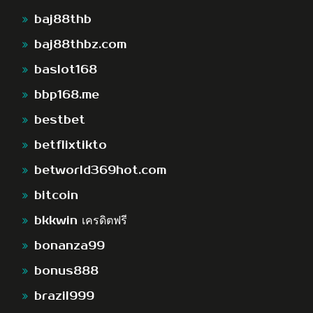
baj88thb
baj88thbz.com
baslot168
bbp168.me
bestbet
betflixtikto
betworld369hot.com
bitcoin
bkkwin เครดิตฟรี
bonanza99
bonus888
brazil999