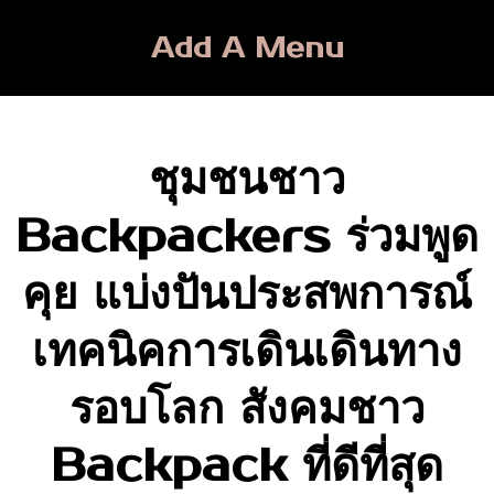
Skip
to
Add A Menu
content
ชุมชนชาว
Backpackers ร่วมพูด
คุย แบ่งปันประสพการณ์
เทคนิคการเดินเดินทาง
รอบโลก สังคมชาว
Backpack ที่ดีที่สุด