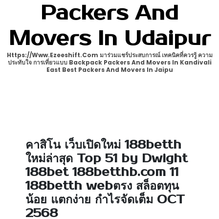
Packers And
Movers In Udaipur
Https://www.ezeeshift.com มาร่วมแชร์ประสบการณ์ เทคนิคที่ควรรู้ ความ
ประทับใจ การเที่ยวแบบ Backpack Packers And Movers In Kandivali
East Best Packers And Movers In Jaipu
คาสิโน เว็บเปิดใหม่ 188betth
ใหม่ล่าสุด Top 51 by Dwight
188bet 188betthb.com 11
188betth webตรง สล็อตทุน
น้อย แตกง่าย กำไรจัดเต็ม OCT
2568