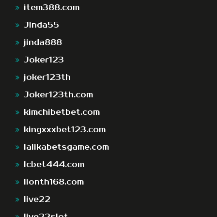
item388.com
Jinda55
jinda888
Joker123
joker123th
Joker123th.com
kimchibetbet.com
kingxxxbet123.com
lalikabetsgame.com
lcbet444.com
lionth168.com
live22