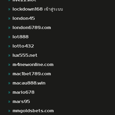
live22slot
lockdown168 เข้าสู่ระบบ
london45
london6789.com
lot888
lotto432
lux555.net
m4newonline.com
mac1bet789.com
macau888.win
mario678
mars95
mmgoldsbets.com