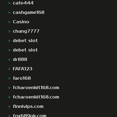
cafe444
cashgame168
Casino
chang7777
debet slot
debet slot
dr888
FAFA123
faro168
fcharoenkit168.com
fcharoenkit168.com
finnivips.com
fox689ok.com