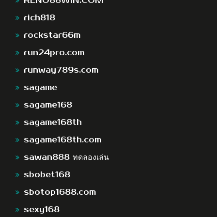
RENO88WIN.COM
rich818
rockstar66m
run24pro.com
runway789s.com
sagame
sagame168
sagame168th
sagame168th.com
sawan888 ทดลองเล่น
sbobet168
sbotop1688.com
sexy168