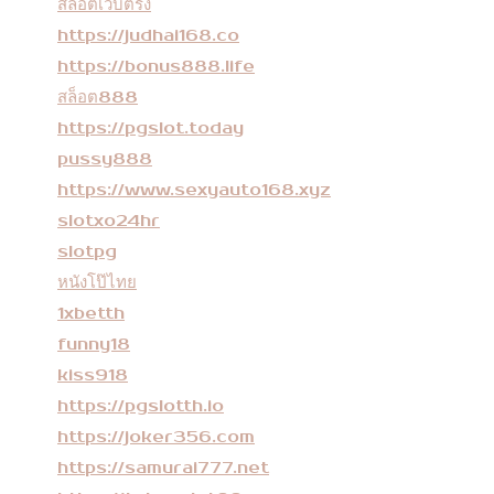
สล็อตเว็บตรง
https://judhai168.co
https://bonus888.life
สล็อต888
https://pgslot.today
pussy888
https://www.sexyauto168.xyz
slotxo24hr
slotpg
หนังโป๊ไทย
1xbetth
funny18
kiss918
https://pgslotth.io
https://joker356.com
https://samurai777.net