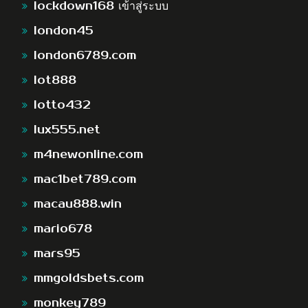
lockdown168 เข้าสู่ระบบ
london45
london6789.com
lot888
lotto432
lux555.net
m4newonline.com
mac1bet789.com
macau888.win
mario678
mars95
mmgoldsbets.com
monkey789