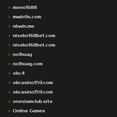
mono1688
mwin9s.com
nbwin.me
niseko168bet.com
niseko168bet.com
no1huay
no1huay.com
okc4
okcasino159.com
okcasino159.com
onesiamclub.site
Online Games