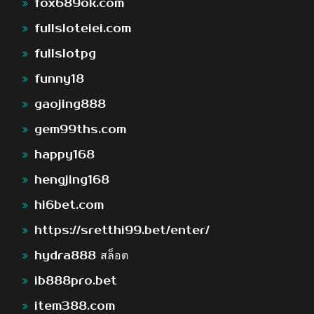
fox689ok.com
fullsloteiei.com
fullslotpg
funny18
gaojing888
gem99ths.com
happy168
hengjing168
hi6bet.com
https://sretthi99.bet/enter/
hydra888 สล็อต
ib888pro.bet
item388.com