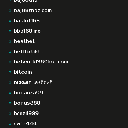
baj88thb
baj88thbz.com
baslot168
bbp168.me
bestbet
betflixtikto
betworld369hot.com
bitcoin
bkkwin เครดิตฟรี
bonanza99
bonus888
brazil999
cafe444