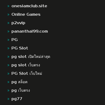
onesiamclub.site
Online Games
p2vvip
pananthai99.com
PG
PG Slot
pg slot เปิดใหม่ล่าสุด
pg slot เว็บตรง
PG Slot เว็บใหม่
pg สล็อต
pg เว็บตรง
pg77