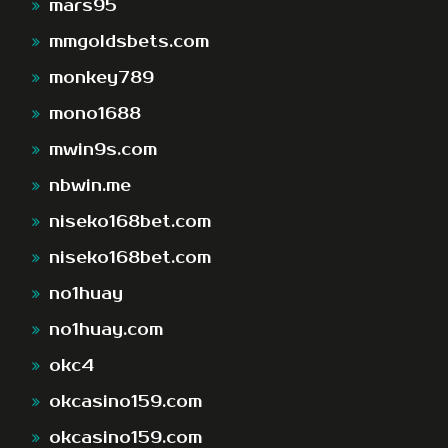
mars95
mmgoldsbets.com
monkey789
mono1688
mwin9s.com
nbwin.me
niseko168bet.com
niseko168bet.com
no1huay
no1huay.com
okc4
okcasino159.com
okcasino159.com