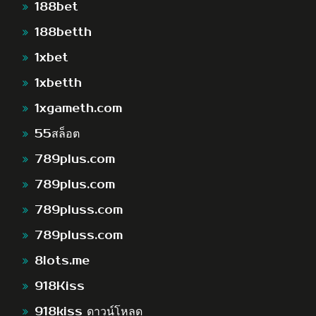
188bet
188betth
1xbet
1xbetth
1xgameth.com
55สล็อต
789plus.com
789plus.com
789pluss.com
789pluss.com
8lots.me
918Kiss
918kiss ดาวน์โหลด