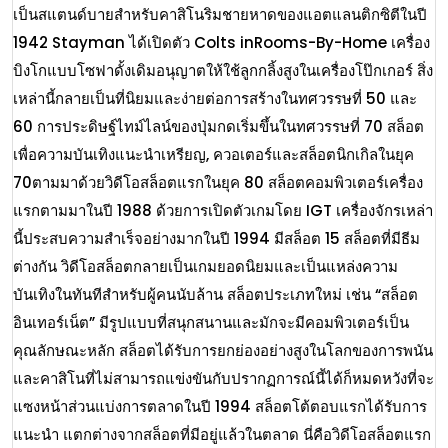
เป็นสแตนด์บายสำหรับคาสิโนริมชายหาดของแอตแลนติกซิตีในปี
1942 Stayman ได้เปิดตัว Colts inRooms-By-Home เครื่อง
บิงโกแบบโซฟาดั้งเดิมอนุญาตให้ใช้ลูกกลิ้งสูงในเครื่องโป๊กเกอร์ สิ่ง
เหล่านี้กลายเป็นที่นิยมและง่ายต่อการสร้างในทศวรรษที่ 50 และ
60 การประดิษฐ์ไทม์ไลน์ของปุ่มกดเริ่มขึ้นในทศวรรษที่ 70 สล็อต
เพื่อความบันเทิงแนะนำเหรียญ, ควอเตอร์และสล็อตนิกเกิลในยุค
70ตามมาด้วยวิดีโอสล็อตแรกในยุค 80 สล็อตคอมพิวเตอร์เครื่อง
แรกตามมาในปี 1988 ด้วยการเปิดตัวเกมโดย IGT เครื่องจักรเหล่า
นี้ประสบความสำเร็จอย่างมากในปี 1994 มีสล็อต 15 สล็อตที่มีธีม
ต่างกัน วิดีโอสล็อตกลายเป็นเกมยอดนิยมและเป็นแหล่งความ
บันเทิงในทันทีสำหรับผู้คนนับล้าน สล็อตประเภทใหม่ เช่น “สล็อต
อินเทอร์เน็ต” มีรูปแบบที่สนุกสนานและมักจะมีคอมพิวเตอร์เป็น
คุณลักษณะหลัก สล็อตได้รับการยกย่องอย่างสูงในโลกของการพนัน
และคาสิโนที่ไม่สามารถแข่งขันกับปรากฏการณ์นี้ได้ก็หมดหวังที่จะ
แซงหน้าส่วนแบ่งการตลาดในปี 1994 สล็อตโต้ตอบแรกได้รับการ
แนะนำ แตกต่างจากสล็อตที่มีอยู่แล้วในตลาด นี่คือวิดีโอสล็อตแรก