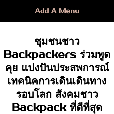
Skip
to
Add A Menu
content
ชุมชนชาว
Backpackers ร่วมพูด
คุย แบ่งปันประสพการณ์
เทคนิคการเดินเดินทาง
รอบโลก สังคมชาว
Backpack ที่ดีที่สุด