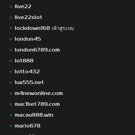
live22
live22slot
lockdown168 เข้าสู่ระบบ
london45
london6789.com
lot888
lotto432
lux555.net
m4newonline.com
mac1bet789.com
macau888.win
mario678