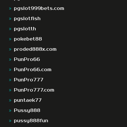
pgslot999bets.com
pgslotfish
pgslotth
pokebet88
proded888x.com
PunPro66
PunPro66.com
PunPro777
PunPro777.com
puntaek77
Pussy888
pussy888fun