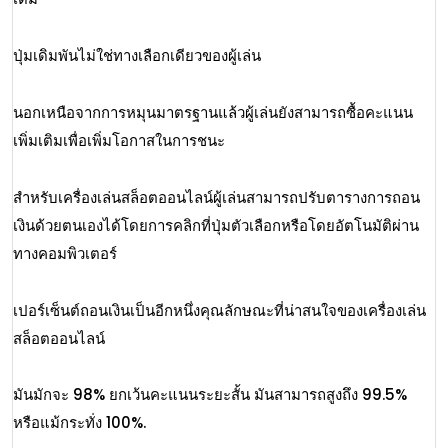
ปุ่มเดิมพันไม่ใช่ทางเลือกเดียวของผู้เล่น
นอกเหนือจากการหมุนมาตรฐานแล้วผู้เล่นยังสามารถซื้อคะแนน
เพิ่มเติมเพื่อเพิ่มโอกาสในการชนะ
สําหรับเครื่องเล่นสล็อตออนไลน์ผู้เล่นสามารถปรับตารางการถอน
เงินด้วยตนเองได้โดยการคลิกที่ปุ่มตัวเลือกหรือโดยอัตโนมัติผ่าน
ทางคอมพิวเตอร์
เปอร์เซ็นต์ถอนเงินเป็นอีกหนึ่งคุณลักษณะที่น่าสนใจของเครื่องเล่น
สล็อตออนไลน์
มันมักจะ 98% ยกเว้นคะแนนระยะสั้น มันสามารถสูงถึง 99.5%
หรือแม้กระทั่ง 100%.