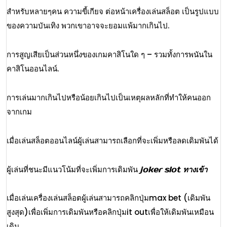
สําหรับหลายๆคน ความขี้เกียจ ต่อหน้าเครื่องเล่นสล็อต เป็นรูปแบบ
ของความบันเทิง พวกเขาอาจจะยอมแพ้มากเกินไป.
การสูญเสียเป็นส่วนหนึ่งของเกมคาสิโนใด ๆ – รวมทั้งการพนันใน
คาสิโนออนไลน์.
การเล่นมากเกินไปหรือน้อยเกินไปเป็นเหตุผลหลักที่ทําให้คนออก
จากเกม
เมื่อเล่นสล็อตออนไลน์ผู้เล่นสามารถเลือกที่จะเพิ่มหรือลดเดิมพันได้
ผู้เล่นที่ชนะมีแนวโน้มที่จะเพิ่มการเดิมพัน
joker slot ทางเข้า
เมื่อเล่นเครื่องเล่นสล็อตผู้เล่นสามารถคลิกปุ่มmax bet (เดิมพัน
สูงสุด)เพื่อเพิ่มการเดิมพันหรือคลิกปุ่มit outเพื่อให้เดิมพันเหมือน
เดิม