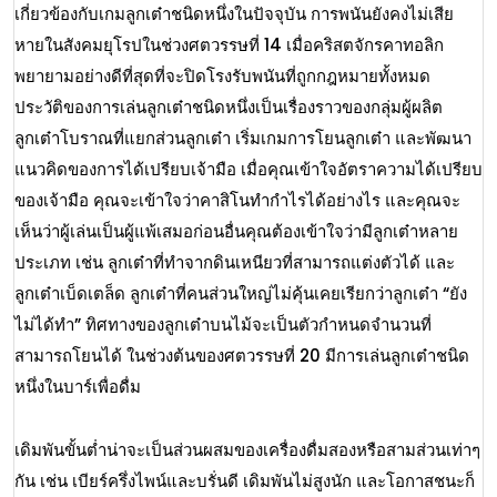
เกี่ยวข้องกับเกมลูกเต๋าชนิดหนึ่งในปัจจุบัน การพนันยังคงไม่เสีย
หายในสังคมยุโรปในช่วงศตวรรษที่ 14 เมื่อคริสตจักรคาทอลิก
พยายามอย่างดีที่สุดที่จะปิดโรงรับพนันที่ถูกกฎหมายทั้งหมด
ประวัติของการเล่นลูกเต๋าชนิดหนึ่งเป็นเรื่องราวของกลุ่มผู้ผลิต
ลูกเต๋าโบราณที่แยกส่วนลูกเต๋า เริ่มเกมการโยนลูกเต๋า และพัฒนา
แนวคิดของการได้เปรียบเจ้ามือ เมื่อคุณเข้าใจอัตราความได้เปรียบ
ของเจ้ามือ คุณจะเข้าใจว่าคาสิโนทำกำไรได้อย่างไร และคุณจะ
เห็นว่าผู้เล่นเป็นผู้แพ้เสมอก่อนอื่นคุณต้องเข้าใจว่ามีลูกเต๋าหลาย
ประเภท เช่น ลูกเต๋าที่ทำจากดินเหนียวที่สามารถแต่งตัวได้ และ
ลูกเต๋าเบ็ดเตล็ด ลูกเต๋าที่คนส่วนใหญ่ไม่คุ้นเคยเรียกว่าลูกเต๋า “ยัง
ไม่ได้ทำ” ทิศทางของลูกเต๋าบนไม้จะเป็นตัวกำหนดจำนวนที่
สามารถโยนได้ ในช่วงต้นของศตวรรษที่ 20 มีการเล่นลูกเต๋าชนิด
หนึ่งในบาร์เพื่อดื่ม
เดิมพันขั้นต่ำน่าจะเป็นส่วนผสมของเครื่องดื่มสองหรือสามส่วนเท่าๆ
กัน เช่น เบียร์ครึ่งไพน์และบรั่นดี เดิมพันไม่สูงนัก และโอกาสชนะก็