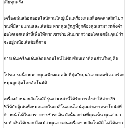
เสียทุกครั้ง
เครื่องเล่นสล็อตออนไลน์ส่วนใหญ่เป็นเครื่องเล่นสล็อตคลาสสิกโบร
าณที่มีสามแกนและเส้นชัย หากคุณรู้กฎที่ถูกต้องคุณสามารถตั้งค่า
ออโตเมตเหล่านี้เพื่อให้พวกเขาจ่ายเงินมากกว่าออโตเมตอื่นๆแม้ว่า
จะอยู่เหนือเส้นชัยก็ตาม
การเล่นเครื่องเล่นสล็อตออนไลน์ไม่ซับซ้อนเท่าที่คนส่วนใหญ่คิด
โปรแกรมนี้ง่ายมากคุณเพียงแค่คลิกที่ปุ่ม”หมุน”และคอมพิวเตอร์จะ
หมุนลูกตุ้มโดยอัตโนมัติ
เครื่องจําหน่ายอัตโนมัติรุ่นเก่าเหล่านี้ได้รับการตั้งค่าให้จ่าย75
%ให้กับผู้เล่นทั้งหมดและในคาสิโนออนไลน์คุณสามารถหาโบนัสที่
ก้าวหน้าได้ในตารางการชําระเงิน ดังนั้น อย่างที่คุณเห็น คุณสามา
รถทําเงินได้เยอะ ถึงแม้ว่าคุณจะเล่นเครื่องขายอัตโนมัติ ไม่ได้มาก