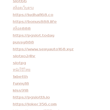
slot66
สล็อตเว็บตรง
https://judhai168.co
https://bonus888.life
สล็อต888
https://pgslot.today
pussy888
https://www.sexyauto168.xyz
slotxo24hr
slotpg
หนังโป๊ไทย
1xbetth
funny18
kiss918
https://pgslotth.io
https://joker356.com