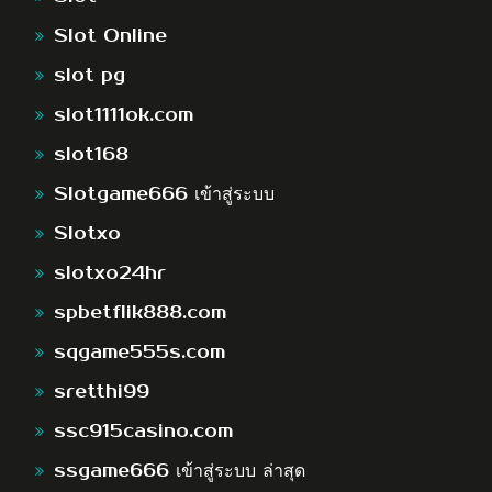
Slot Online
slot pg
slot1111ok.com
slot168
Slotgame666 เข้าสู่ระบบ
Slotxo
slotxo24hr
spbetflik888.com
sqgame555s.com
sretthi99
ssc915casino.com
ssgame666 เข้าสู่ระบบ ล่าสุด