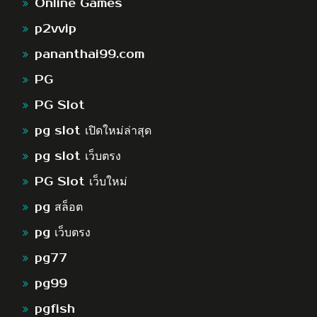
Online Games
p2vvip
pananthai99.com
PG
PG Slot
pg slot เปิดใหม่ล่าสุด
pg slot เว็บตรง
PG Slot เว็บใหม่
pg สล็อต
pg เว็บตรง
pg77
pg99
pgfish