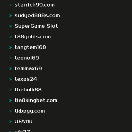
starrich99.com
sudyod888s.com
SuperGame Slot
t88golds.com
tangtem168
teenoi69
temmax69
texas24
thehulk88
tia8kingbet.com
tkbpgg.com
UFA11k