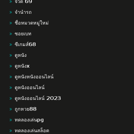
จ๊วด 69
จำนำรถ
ชื่อหมวดหมู่ใหม่
ซอยเบท
ซีเกมส์68
ดูหนัง
ดูหนังx
ดูหนังหนังออนไลน์
ดูหนังออนไลน์
ดูหนังออนไลน์ 2023
ถูกหวย88
ทดลองเล่นpg
ทดลองเล่นสล็อต