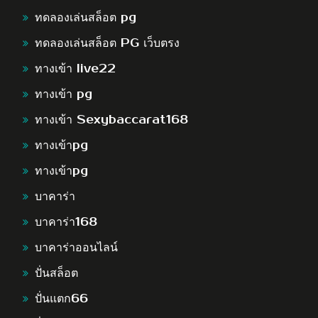
ทดลองเล่นสล็อต pg
ทดลองเล่นสล็อต PG เว็บตรง
ทางเข้า live22
ทางเข้า pg
ทางเข้า Sexybaccarat168
ทางเข้าpg
ทางเข้าpg
บาคาร่า
บาคาร่า168
บาคาร่าออนไลน์
ปั่นสล็อต
ปั่นแตก66