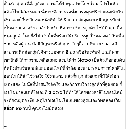
เงินสด ผู้เล่นที่มีอยู่ยังสามารถได้รับคุณประโยชน์จากโปรโมชั่น
แล้วก็โบนัสธรรมดา ซึ่งบางทีอาจรวมทั้งการหมุนฟรี ข้อแนะนำคืน
เงิน และก็อื่นๆอีกเหตุหนึ่งที่ทำให้ Slotxo สะดุดตาเหนือคู่ปรปักษ์
เป็นความเอาจริงเอาจังสำหรับเพื่อการบริการลูกค้า ไซต์มีกลุ่มเกื้อ
หนุนลูกค้าโดยยิ่งไปกว่านั้นที่พร้อมให้บริการทุกวี่วันตลอด 1 วันเพื่อ
ช่วยเหลือผู้เล่นเมื่อมีปัญหาหรือปัญหาใดๆก็ตามที่พวกเขาอาจมี
สามารถติดต่อกลุ่มได้ทางแชทสด อีเมล หรือโทรศัพท์ และก็พวก
เขายินดีให้การช่วยเหลือเสมอ สรุปได้ว่า Slotxo เป็นตัวเลือกอันดับ
ที่หนึ่งสำหรับนักเล่นเกมออนไลน์ที่กำลังมองหาประสบการณ์คาสิโน
ออนไลน์ที่น่าไว้วางใจ ใช้งานง่าย แล้วก็สนุก ด้วยเกมที่มีให้เลือก
เยอะแยะ โบนัสที่น่าสนใจจิตใจ และก็การบริการลูกค้าที่สุดยอด ก็
เลยไม่น่าสนเท่ห์ใจเลยที่ Slotxo ได้ทำให้โลกของคาสิโนออนไลน์
จะต้องหยุดชะงัก เหตุไรก็เลยไม่เริ่มเกมของคุณและก็ทดลอง
เว็บ
วันนี้ คุณจะไม่ผิดหวัง!
สล็อต xo
…