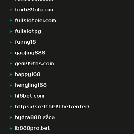
fox689ok.com
fullsloteiei.com
fullslotpg
funny18
gaojing888
gem99ths.com
happy168
hengjing168
hi6bet.com
https://sretthi99.bet/enter/
hydra888 สล็อต
ib888pro.bet