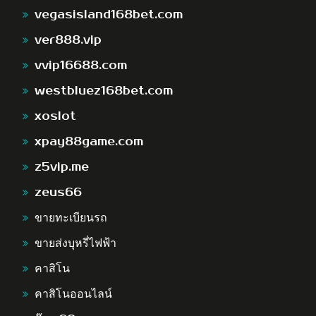
vegasisland168bet.com
ver888.vip
vvip16688.com
westbluez168bet.com
xoslot
xpay88game.com
z5vip.me
zeus66
ขายทะเบียนรถ
ขายส่งบุหรี่ไฟฟ้า
คาสิโน
คาสิโนออนไลน์