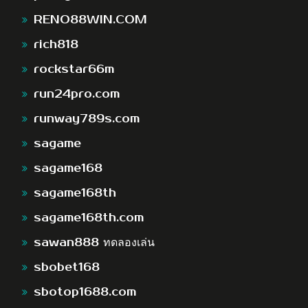
RENO88WIN.COM
rich818
rockstar66m
run24pro.com
runway789s.com
sagame
sagame168
sagame168th
sagame168th.com
sawan888 ทดลองเล่น
sbobet168
sbotop1688.com