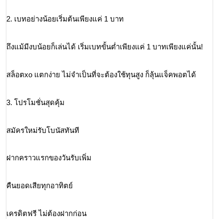
2. เบทอย่างน้อยเริ่มต้นเพียงแค่ 1 บาท
ถึงแม้มีงบน้อยก็เล่นได้ เริ่มเบทขั้นต่ำเพียงแค่ 1 บาทเพียงแค่นั้น!
สล็อตxo แตกง่าย ไม่จำเป็นที่จะต้องใช้ทุนสูง ก็ลุ้นแจ็คพอตได้
3. โปรโมชั่นสุดคุ้ม
สมัครใหม่รับโบนัสทันที
ฝากคราวแรกของวันรับเพิ่ม
คืนยอดเสียทุกอาทิตย์
เครดิตฟรี ไม่ต้องฝากก่อน