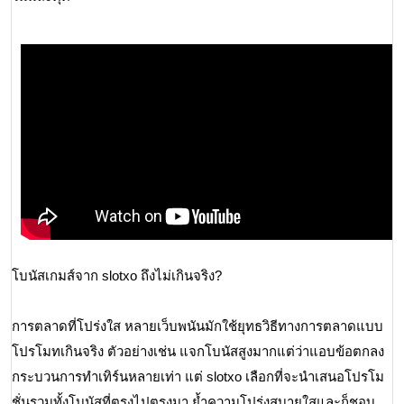
โบนัสเกมส์จาก slotxo ถึงไม่เกินจริง?
การตลาดที่โปร่งใส หลายเว็บพนันมักใช้ยุทธวิธีทางการตลาดแบบ
โปรโมทเกินจริง ตัวอย่างเช่น แจกโบนัสสูงมากแต่ว่าแอบข้อตกลง
กระบวนการทำเทิร์นหลายเท่า แต่ slotxo เลือกที่จะนำเสนอโปรโม
ชั่นรวมทั้งโบนัสที่ตรงไปตรงมา ย้ำความโปร่งสบายใสและก็ชอบ