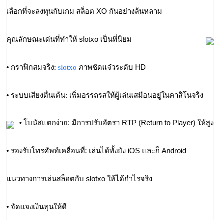
เลือกที่จะลงทุนกับเกม สล็อต XO กันอย่างล้นหลาม
คุณลักษณะเด่นที่ทำให้ slotxo เป็นที่นิยม
• กราฟิกสมจริง:
ภาพชัดแจ๋วระดับ HD
slotxo
• ระบบเสียงตื่นเต้น: เพิ่มอรรถรสให้ผู้เล่นเสมือนอยู่ในคาสิโนจริง
• โบนัสแตกง่าย: มีการปรับอัตรา RTP (Return to Player) ให้สูง
• รองรับโทรศัพท์เคลื่อนที่: เล่นได้ทั้งยัง iOS และก็ Android
แนวทางการเล่นสล็อตกับ slotxo ให้ได้กำไรจริง
• จัดแจงเงินทุนให้ดี