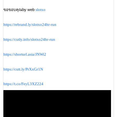
ขอขอบคุณby web
slotxo
https://rebrand.ly/slotxo24hr-run
https://cutly.info/slotxo24hr-run
https://shorturl.asia/JNWi2
https://cutt.ly/PrXxGr1N
https://t.co/FeyL3XZ224