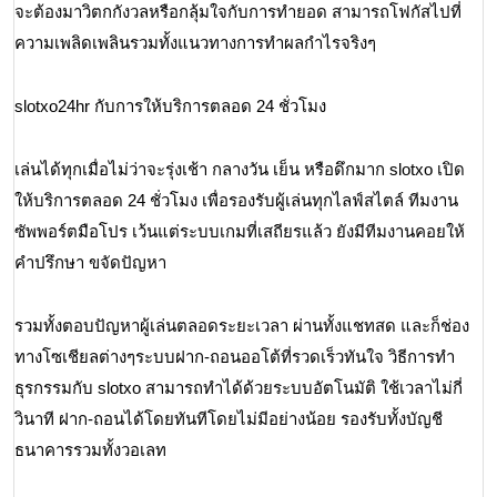
จะต้องมาวิตกกังวลหรือกลุ้มใจกับการทำยอด สามารถโฟกัสไปที่
ความเพลิดเพลินรวมทั้งแนวทางการทำผลกำไรจริงๆ
slotxo24hr กับการให้บริการตลอด 24 ชั่วโมง
เล่นได้ทุกเมื่อไม่ว่าจะรุ่งเช้า กลางวัน เย็น หรือดึกมาก slotxo เปิด
ให้บริการตลอด 24 ชั่วโมง เพื่อรองรับผู้เล่นทุกไลฟ์สไตล์ ทีมงาน
ซัพพอร์ตมือโปร เว้นแต่ระบบเกมที่เสถียรแล้ว ยังมีทีมงานคอยให้
คำปรึกษา ขจัดปัญหา
รวมทั้งตอบปัญหาผู้เล่นตลอดระยะเวลา ผ่านทั้งแชทสด และก็ช่อง
ทางโซเชียลต่างๆระบบฝาก-ถอนออโต้ที่รวดเร็วทันใจ วิธีการทำ
ธุรกรรมกับ slotxo สามารถทำได้ด้วยระบบอัตโนมัติ ใช้เวลาไม่กี่
วินาที ฝาก-ถอนได้โดยทันทีโดยไม่มีอย่างน้อย รองรับทั้งบัญชี
ธนาคารรวมทั้งวอเลท