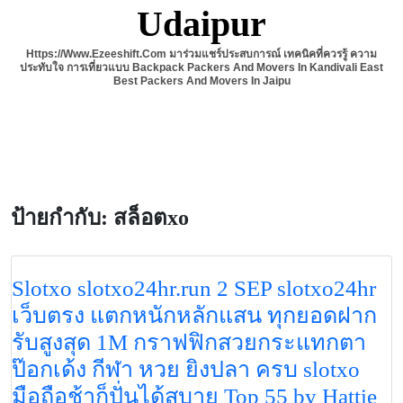
Udaipur
Https://www.ezeeshift.com มาร่วมแชร์ประสบการณ์ เทคนิคที่ควรรู้ ความ
ประทับใจ การเที่ยวแบบ Backpack Packers And Movers In Kandivali East
Best Packers And Movers In Jaipu
ป้ายกำกับ:
สล็อตxo
Slotxo slotxo24hr.run 2 SEP slotxo24hr
เว็บตรง แตกหนักหลักแสน ทุกยอดฝาก
รับสูงสุด 1M กราฟฟิกสวยกระแทกตา
ป๊อกเด้ง กีฬา หวย ยิงปลา ครบ slotxo
มือถือช้าก็ปั่นได้สบาย Top 55 by Hattie