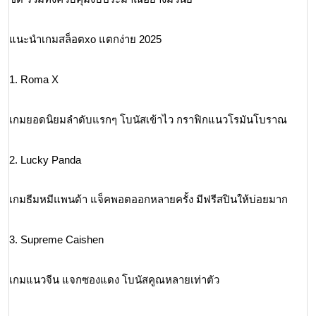
แนะนำเกมสล็อตxo แตกง่าย 2025
1. Roma X
เกมยอดนิยมลำดับแรกๆ โบนัสเข้าไว กราฟิกแนวโรมันโบราณ
2. Lucky Panda
เกมธีมหมีแพนด้า แจ็คพอตออกหลายครั้ง มีฟรีสปินให้บ่อยมาก
3. Supreme Caishen
เกมแนวจีน แจกซองแดง โบนัสคูณหลายเท่าตัว