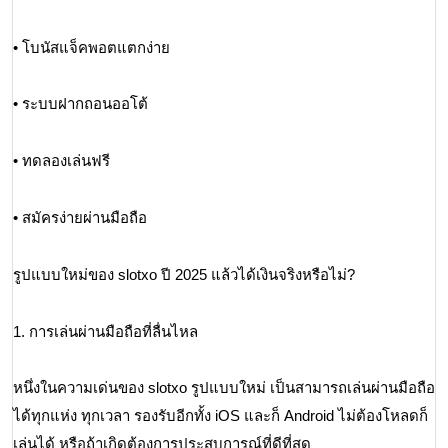
• โบนัสแจ็คพอตแตกง่าย
• ระบบฝากถอนออโต้
• ทดลองเล่นฟรี
• สมัครง่ายผ่านมือถือ
รูปแบบใหม่ของ slotxo ปี 2025 แล้วได้เงินจริงหรือไม่?
1. การเล่นผ่านมือถือที่ลื่นไหล
หนึ่งในความเด่นของ slotxo รูปแบบใหม่ เป็นสามารถเล่นผ่านมือถือ
ได้ทุกแห่ง ทุกเวลา รองรับอีกทั้ง iOS และก็ Android ไม่ต้องโหลดก็
เล่นได้ หรือถ้าเกิดต้องการประสบการณ์ที่ดีที่สุด