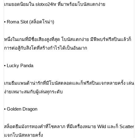
เกมยอดนิยมใน slotxo24hr ที่มาพร้อมโบนัสแตกง่าย
• Roma Slot (สล็อตโรม่า)
หนึ่งในเกมที่มีชื่อเสียงสูงที่สุด โบนัสแตกง่าย มีฟีพบร์ฟรีสปินแล้วก็
การต่อสู้กับสิงโตที่สร้างกำไรได้เป็นอันมาก
• Lucky Panda
เกมธีมแพนด้าน่ารักที่มีโบนัสตลอดและก็ฟรีสปินแจกหลายครั้ง เล่น
ง่ายเหมาะสมกับผู้เล่นทุกระดับ
• Golden Dragon
สล็อตธีมมังกรทองคำที่โชคลาภ ที่มีเครื่องหมาย Wild และก็ Scatter
แจกโบนัสหลายครั้ง