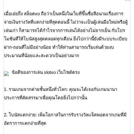
เมื่อเอ่ยถึง สล็อตxo ถือว่าเป็นหนึ่งในเว็บที่ขึ้นชื่อลือนามเรื่องการ
จ่ายเงินรางวัลที่แตกง่ายที่สุดตอนนี้ ไม่ว่าจะเป็นผู้เล่นมือใหม่หรือผู้
เล่นเก่า ก็สามารถได้กำไรจากการเล่นได้อย่างไม่ยากเย็น กับโปร
โมชั่นที่ให้โบนัสสูงสุดตลอดทุกเดือน ยิ่งไปกว่านี้ยังมีระบบระเบียบ
ฝาก-ถอนที่ไม่มีอย่างน้อย ทำให้ท่านสามารถเริ่มเล่นด้วยงบ
ประมาณที่น้อยและสะดวกเป็นอย่างมาก
ข้อดีของการเล่น slotxo เว็บไซต์ตรง
1. รวมเกมจากค่ายชั้นหนึ่งทั่วโลก: คุณจะได้เจอกับเกมนานา
ประการที่คัดสรรมาเพื่อคุณโดยยิ่งไปกว่านั้น
2. โบนัสแตกง่าย: เพิ่มโอกาสในการรับรางวัลแจ็คพอตจากเกมที่มี
อัตราการแตกง่ายที่สุด