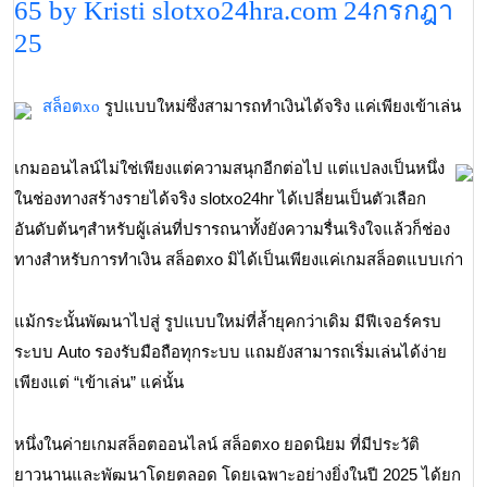
65 by Kristi slotxo24hra.com 24กรกฎา
25
รูปแบบใหม่ซึ่งสามารถทำเงินได้จริง แค่เพียงเข้าเล่น
สล็อตxo
เกมออนไลน์ไม่ใช่เพียงแต่ความสนุกอีกต่อไป แต่แปลงเป็นหนึ่ง
ในช่องทางสร้างรายได้จริง slotxo24hr ได้เปลี่ยนเป็นตัวเลือก
อันดับต้นๆสำหรับผู้เล่นที่ปรารถนาทั้งยังความรื่นเริงใจแล้วก็ช่อง
ทางสำหรับการทำเงิน สล็อตxo มิได้เป็นเพียงแค่เกมสล็อตแบบเก่า
แม้กระนั้นพัฒนาไปสู่ รูปแบบใหม่ที่ล้ำยุคกว่าเดิม มีฟีเจอร์ครบ
ระบบ Auto รองรับมือถือทุกระบบ แถมยังสามารถเริ่มเล่นได้ง่าย
เพียงแต่ “เข้าเล่น” แค่นั้น
หนึ่งในค่ายเกมสล็อตออนไลน์ สล็อตxo ยอดนิยม ที่มีประวัติ
ยาวนานและพัฒนาโดยตลอด โดยเฉพาะอย่างยิ่งในปี 2025 ได้ยก