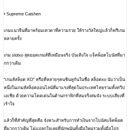
• Supreme Caishen
เกมแนวจีนที่มาพร้อมเทวดาที่ความรวย ให้รางวัลใหญ่แล้วก็ฟรีเกม
หลายครั้ง
เกม slotxo สุดยอดเกมส์ที่เหมือนจริง บันเทิงใจ แจ็คพ็อตโบนัสที่มา
กกว่าเดิม
“เกมส์สล็อต XO” หรือที่หลายๆคนชินหูกันในชื่อ สล็อตxo นับว่าเป็น
หนึ่งในเกมส์สล็อตออนไลน์ที่มาแรงที่สุดในประเทศไทยรวมทั้งทวีป
เอเชีย ด้วยความโดดเด่นในด้านกราฟิกที่สมจริงสมจัง ระบบเสียงที่
เร้าใจ
แล้วก็ที่สำคัญที่สุดคือ จังหวะสำหรับการทำเงินจากโบนัสแจ็คพ็อต
ที่มากกว่าเดิม ไม่แปลกใจเลยที่นักพนันทั้งมือใหม่รวมทั้งมือโปร