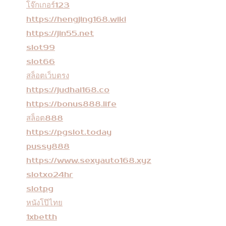
โจ๊กเกอร์123
https://hengjing168.wiki
https://jin55.net
slot99
slot66
สล็อตเว็บตรง
https://judhai168.co
https://bonus888.life
สล็อต888
https://pgslot.today
pussy888
https://www.sexyauto168.xyz
slotxo24hr
slotpg
หนังโป๊ไทย
1xbetth