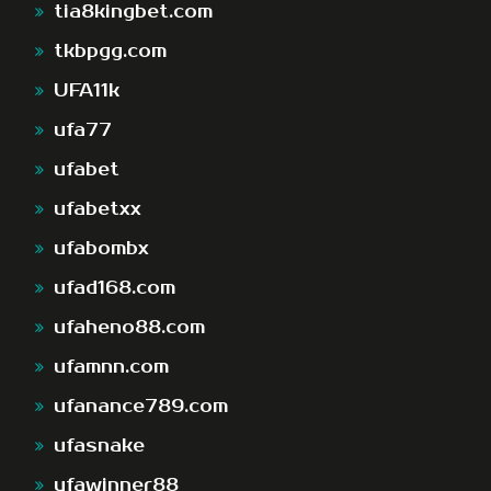
tia8kingbet.com
tkbpgg.com
UFA11k
ufa77
ufabet
ufabetxx
ufabombx
ufad168.com
ufaheno88.com
ufamnn.com
ufanance789.com
ufasnake
ufawinner88