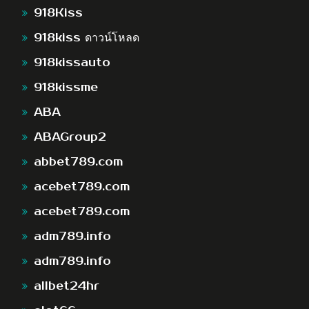
918Kiss
918kiss ดาวน์โหลด
918kissauto
918kissme
ABA
ABAGroup2
abbet789.com
acebet789.com
acebet789.com
adm789.info
adm789.info
allbet24hr