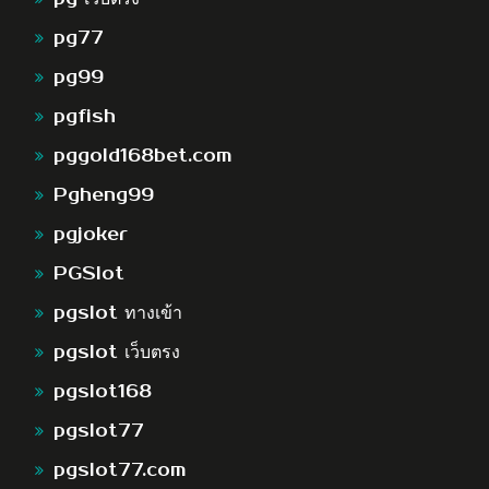
pg77
pg99
pgfish
pggold168bet.com
Pgheng99
pgjoker
PGSlot
pgslot ทางเข้า
pgslot เว็บตรง
pgslot168
pgslot77
pgslot77.com