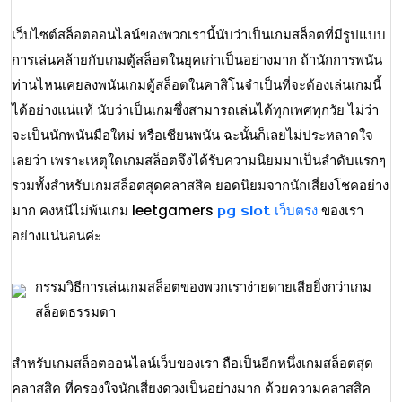
เว็บไซต์สล็อตออนไลน์ของพวกเรานี้นับว่าเป็นเกมสล็อตที่มีรูปแบบ
การเล่นคล้ายกับเกมตู้สล็อตในยุคเก่าเป็นอย่างมาก ถ้านักการพนัน
ท่านไหนเคยลงพนันเกมตู้สล็อตในคาสิโนจำเป็นที่จะต้องเล่นเกมนี้
ได้อย่างแน่แท้ นับว่าเป็นเกมซึ่งสามารถเล่นได้ทุกเพศทุกวัย ไม่ว่า
จะเป็นนักพนันมือใหม่ หรือเซียนพนัน ฉะนั้นก็เลยไม่ประหลาดใจ
เลยว่า เพราะเหตุใดเกมสล็อตจึงได้รับความนิยมมาเป็นลำดับแรกๆ
รวมทั้งสำหรับเกมสล็อตสุดคลาสสิค ยอดนิยมจากนักเสี่ยงโชคอย่าง
มาก คงหนีไม่พ้นเกม leetgamers
ของเรา
pg slot เว็บตรง
อย่างแน่นอนค่ะ
กรรมวิธีการเล่นเกมสล็อตของพวกเราง่ายดายเสียยิ่งกว่าเกม
สล็อตธรรมดา
สำหรับเกมสล็อตออนไลน์เว็บของเรา ถือเป็นอีกหนึ่งเกมสล็อตสุด
คลาสสิค ที่ครองใจนักเสี่ยงดวงเป็นอย่างมาก ด้วยความคลาสสิค