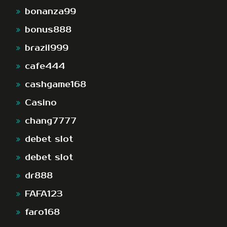
bonanza99
bonus888
brazil999
cafe444
cashgame168
Casino
chang7777
debet slot
debet slot
dr888
FAFA123
faro168