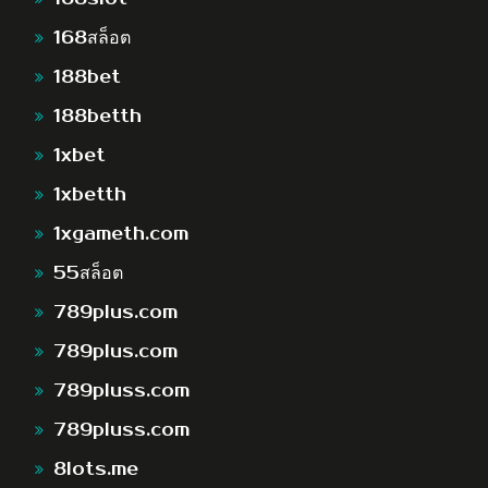
168สล็อต
188bet
188betth
1xbet
1xbetth
1xgameth.com
55สล็อต
789plus.com
789plus.com
789pluss.com
789pluss.com
8lots.me