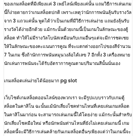
ของเกมสล็อตที่มีเพียงแค่ 3 เพย์ไลน์เพียงแค่นั้น แถมวิธีการเล่นเกม
นี้ก็ง่ายดายกว่าเกมสล็อตปกติ เพราะเหตุว่านักการพนันลุ้นรับรางวัล
จาก 3 แถวแค่นั้น พูดได้ว่าเป็นเกมที่มีวิธีการเล่นง่าย แถมยังลุ้นรับ
รางวัลได้ง่ายอีกด้วย แม้กระนั้นด้วยเกมนี้เป็นเกมในลักษณะของตู้
สล็อต ทำให้ไม่มีรางวัลโบนัสเหมือนกับเกมอื่นๆแต่จะมีการชดเชย
ให้ในลักษณะของคะแนนการคูณ ที่จะแตกต่างออกไปของสีจำนวน
7 ในเกม ซึ่งถ้านักการพนันหมุนวงล้อได้เลข 7 อีกทั้ง 3 เครื่องหมาย
นักเล่นการพนันจะได้รับอัตราการคูณตามปริมาณสีนั้นนั่นเอง
เกมสล็อตเล่นง่ายได้น้อยมาก pg slot
เว็บไซต์เกมสล็อตออนไลน์ของพวกเรา จะมีรูปแบบราวกับเกมตู้
สล็อตในคาสิโน ฉะนั้นแม้นักเสี่ยงโชคท่านไหนที่เคยเล่นเกมสล็อต
ในคาสิโนมาก่อน จะสามารถเล่นเกมนี้ได้โดยง่าย แม้กระนั้นสำหรับ
นักเสี่ยงโชคมือใหม่ หรือนักพนันท่านไหนที่ยังไม่เคยเล่นเกมนี้ เกม
สล็อตนี้จะมีวิธีการเล่นคล้ายกันเกมสล็อตอื่นๆเพียงแต่ว่าในเกมนี้จะ