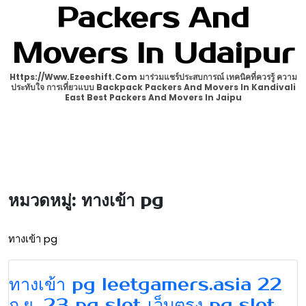
Packers And
Movers In Udaipur
Https://www.ezeeshift.com มาร่วมแชร์ประสบการณ์ เทคนิคที่ควรรู้ ความ
ประทับใจ การเที่ยวแบบ Backpack Packers And Movers In Kandivali
East Best Packers And Movers In Jaipu
หมวดหมู่:
ทางเข้า pg
ทางเข้า pg
ทางเข้า pg leetgamers.asia 22
ก.ย. 23 pg slot เว็บตรง pg slot