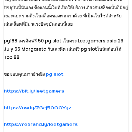
ปัจจุบันนี้นั่นเอง ซึ่งตอนนี้เว็บที่เปิดให้บริการเกี่ยวกับสล็อตนั้นก็มีอยู่
เยอะแยะ รวมถึงเว็บสล็อตของพวกเราด้วย ที่เป็นเว็บไซต์สำหรับ
เล่นสล็อตที่มีมาแรงปัจจุบันตอนนี้เลย
pg168 เครดิตฟรี 50 pg slot เว็บตรง Leetgamers.asia 29
July 66 Margareta รับเครดิต เล่นฟรี pg slotโบนัสก้อนโต้
Top 88
ขอขอบคุณมากอ้างอิง
pg slot
https://bit.ly/leetgamers
https://ow.ly/ZGcj50OOYyz
https://rebrand.ly/leetgamers