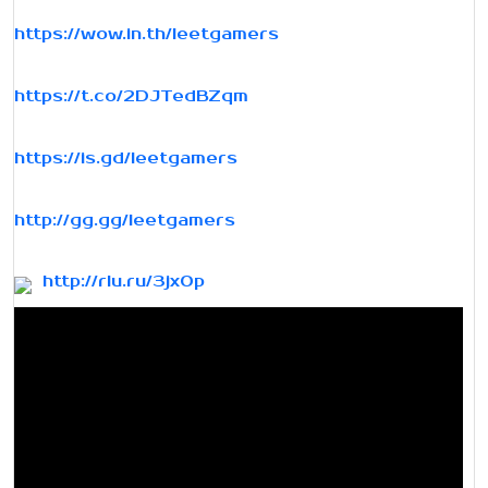
https://wow.in.th/leetgamers
https://t.co/2DJTedBZqm
https://is.gd/leetgamers
http://gg.gg/leetgamers
http://rlu.ru/3jx0p