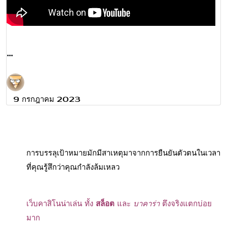
…
9 กรกฎาคม 2023
การบรรลุเป้าหมายมักมีสาเหตุมาจากการยืนยันตัวตนในเวลา
ที่คุณรู้สึกว่าคุณกำลังล้มเหลว
เว็บคาสิโนน่าเล่น ทั้ง
สล็อต
และ
บาคาร่า
ตึงจริงแตกบ่อย
มาก