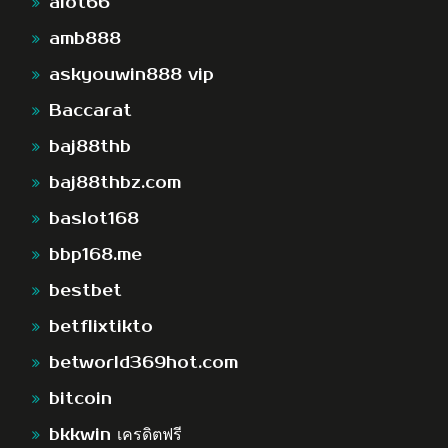
alot66
amb888
askyouwin888 vip
Baccarat
baj88thb
baj88thbz.com
baslot168
bbp168.me
bestbet
betflixtikto
betworld369hot.com
bitcoin
bkkwin เครดิตฟรี