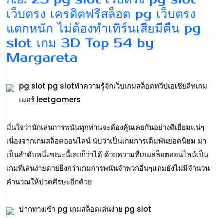
เว็บตรง เครดิตฟรีสล็อต pg เว็บตรง
แตกหนัก ไม่ต้องทำเทิร์นเสียมีคืน pg
slot เกม 3D Top 54 by
Margareta
pg slot pg slotทำความรู้จักเว็บเกมสล็อตทวีปเอเชียลีทเกม
เมอร์ leetgamers
มั่นใจว่านักเล่นการพนันทุกท่านจะต้องคุ้นเคยกันอย่างดีเยี่ยมแน่ๆ
เนื่องจากเกมสล็อตออนไลน์ นับว่าเป็นเกมการเดิมพันยอดนิยม มา
เป็นลำดับหนึ่งขณะนี้เลยก็ว่าได้ ด้วยความที่เกมสล็อตออนไลน์เป็น
เกมที่เล่นง่ายดายยิ่งกว่าเกมการพนันจำพวกอื่นๆแถมยังไม่มีจำนวน
คำนวณให้ปวดศีรษะอีกด้วย
ปากทางเข้า pg เกมสล็อตเล่นง่าย pg slot