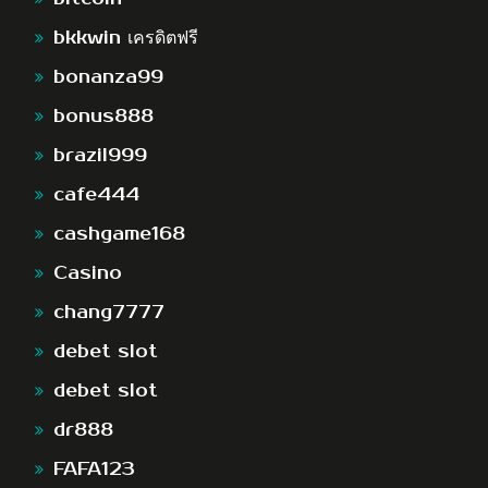
bkkwin เครดิตฟรี
bonanza99
bonus888
brazil999
cafe444
cashgame168
Casino
chang7777
debet slot
debet slot
dr888
FAFA123