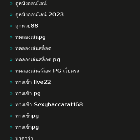
ดูหนังออนไลน์
ดูหนังออนไลน์ 2023
ถูกหวย88
ทดลองเล่นpg
ทดลองเล่นสล็อต
ทดลองเล่นสล็อต pg
ทดลองเล่นสล็อต PG เว็บตรง
ทางเข้า live22
ทางเข้า pg
ทางเข้า Sexybaccarat168
ทางเข้าpg
ทางเข้าpg
บาคาร่า