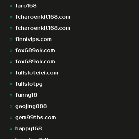
faro168
fcharoenkit168.com
fcharoenkit168.com
finnivips.com
fox689ok.com
fox689ok.com
fullsloteiei.com
fullslotpg
funny18
gaojing888
gem99ths.com
happy168