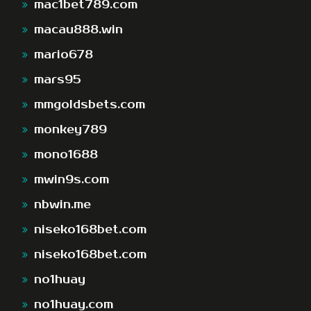
mac1bet789.com
macau888.win
mario678
mars95
mmgoldsbets.com
monkey789
mono1688
mwin9s.com
nbwin.me
niseko168bet.com
niseko168bet.com
no1huay
no1huay.com