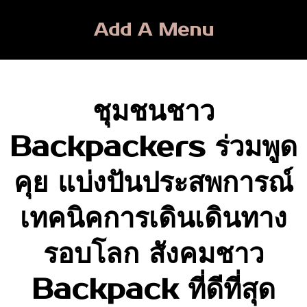
Skip
to
Add A Menu
content
ชุมชนชาว
Backpackers ร่วมพูด
คุย แบ่งปันประสพการณ์
เทคนิคการเดินเดินทาง
รอบโลก สังคมชาว
Backpack ที่ดีที่สุด