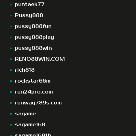
puntaek77
Pussy888
pussy888fun
pussy888play
pussy888win
RENO88WIN.COM
rich818
rockstar66m
run24pro.com
runway789s.com
sagame
sagame168
sagame168th