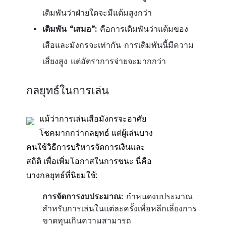
เดิมพันว่าฝ่ายใดจะมีแต้มสูงกว่า
เดิมพัน “เสมอ”
: คือการเดิมพันว่าแต้มของ
เสือและมังกรจะเท่ากัน การเดิมพันนี้มีความ
เสี่ยงสูง แต่อัตราการจ่ายจะมากกว่า
กลยุทธ์ในการเล่น
แม้ว่าการเล่นเสือมังกรจะอาศัย
โชคมากกว่ากลยุทธ์ แต่ผู้เล่นบาง
คนใช้วิธีการบริหารจัดการเงินและ
สถิติ เพื่อเพิ่มโอกาสในการชนะ นี่คือ
บางกลยุทธ์ที่นิยมใช้:
การจัดการงบประมาณ
: กำหนดงบประมาณ
สำหรับการเล่นในแต่ละครั้งเพื่อหลีกเลี่ยงการ
ขาดทุนเกินความสามารถ