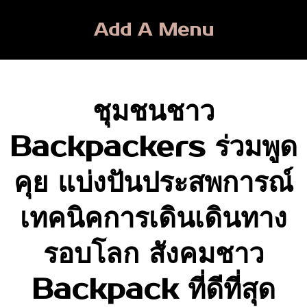
Skip
to
Add A Menu
content
ชุมชนชาว
Backpackers ร่วมพูด
คุย แบ่งปันประสพการณ์
เทคนิคการเดินเดินทาง
รอบโลก สังคมชาว
Backpack ที่ดีที่สุด