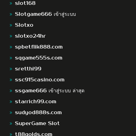
slot168
Slotgame666 เข้าสู่ระบบ
Slotxo
slotxo24hr
spbetflik888.com
sqgame555s.com
sretthi99
ssc915casino.com
ssgame666 เข้าสู่ระบบ ล่าสุด
starrich99.com
sudyod888s.com
SuperGame Slot
t88golds.com