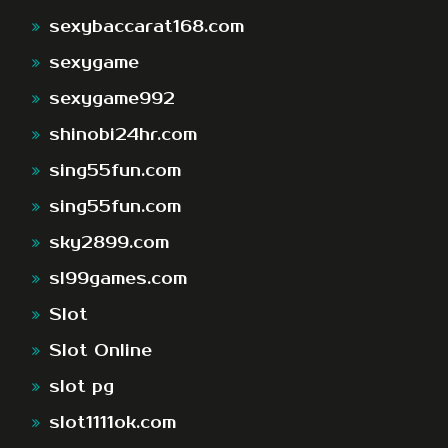
sexybaccarat168.com
sexygame
sexygame992
shinobi24hr.com
sing55fun.com
sing55fun.com
sky2899.com
sl99games.com
Slot
Slot Online
slot pg
slot1111ok.com