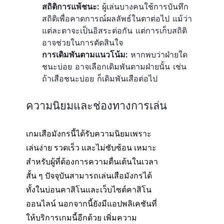
สถิติการแพ้ชนะ
: ผู้เล่นบางคนใช้การบันทึก
สถิติเพื่อคาดการณ์ผลลัพธ์ในตาต่อไป แม้ว่า
แต่ละตาจะเป็นอิสระต่อกัน แต่การเก็บสถิติ
อาจช่วยในการตัดสินใจ
การเดิมพันตามแนวโน้ม
: หากพบว่าฝ่ายใด
ชนะบ่อย อาจเลือกเดิมพันตามฝ่ายนั้น เช่น
ถ้าเสือชนะบ่อย ก็เดิมพันเสือต่อไป
ความนิยมและช่องทางการเล่น
เกมเสือมังกรนี้ได้รับความนิยมเพราะ
เล่นง่าย รวดเร็ว และไม่ซับซ้อน เหมาะ
สำหรับผู้ที่ต้องการความตื่นเต้นในเวลา
สั้น ๆ ปัจจุบันสามารถเล่นเสือมังกรได้
ทั้งในบ่อนคาสิโนและเว็บไซต์คาสิโน
ออนไลน์ นอกจากนี้ยังมีแอปพลิเคชันที่
ให้บริการเกมนี้อีกด้วย เพิ่มความ