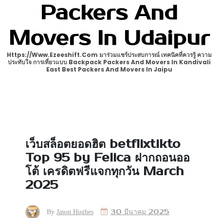
Packers And
Movers In Udaipur
Https://www.ezeeshift.com มาร่วมแชร์ประสบการณ์ เทคนิคที่ควรรู้ ความ
ประทับใจ การเที่ยวแบบ Backpack Packers And Movers In Kandivali
East Best Packers And Movers In Jaipu
เว็บสล็อตยอดฮิต betflixtikto
Top 95 by Felica ฝากถอนออ
โต้ เครดิตฟรีแจกทุกวัน March
2025
30 มีนาคม 2025
By
Jason Hughes