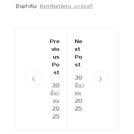
ป้ายกำกับ:
Betflixtikto เครดิตฟรี
Pre
Ne
Vio
Xt
Us
Po
Po
St
St
30
30
มีนา
มีนา
คม
คม
20
20
25
25