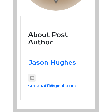
About Post
Author
Jason Hughes
seoaba01@gmail.com