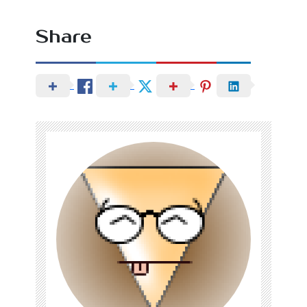
Share