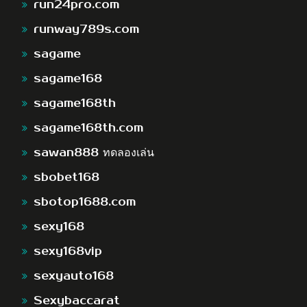
run24pro.com
runway789s.com
sagame
sagame168
sagame168th
sagame168th.com
sawan888 ทดลองเล่น
sbobet168
sbotop1688.com
sexy168
sexy168vip
sexyauto168
Sexybaccarat