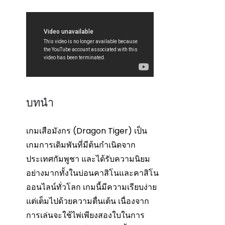
บทนำ
เกมเสือมังกร (Dragon Tiger) เป็น
เกมการเดิมพันที่มีต้นกำเนิดจาก
ประเทศกัมพูชา และได้รับความนิยม
อย่างมากทั้งในบ่อนคาสิโนและคาสิโน
ออนไลน์ทั่วโลก เกมนี้มีความเรียบง่าย
แต่เต็มไปด้วยความตื่นเต้น เนื่องจาก
การเล่นจะใช้ไพ่เพียงสองใบในการ