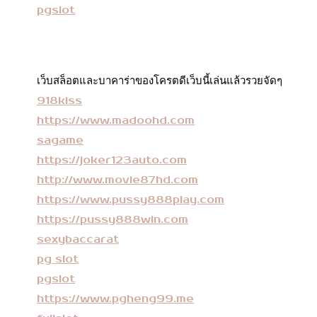
pgslot
เว็บสล็อตและบาคาร่าของโครตดีเว็บนี้เล่นแล้วรวยจัดๆ
918kiss
https://www.madoohd.com
sagame
https://joker123auto.com
http://www.movie87hd.com
https://www.pussy888play.com
https://pussy888win.com
sexybaccarat
pg slot
pgslot
https://www.pgheng99.me