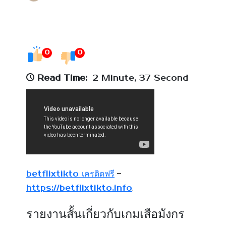
0
0
Read Time:
2 Minute, 37 Second
–
betflixtikto เครดิตฟรี
.
https://betflixtikto.info
รายงานสั้นเกี่ยวกับเกมเสือมังกร