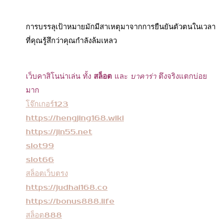
การบรรลุเป้าหมายมักมีสาเหตุมาจากการยืนยันตัวตนในเวลา
ที่คุณรู้สึกว่าคุณกำลังล้มเหลว
เว็บคาสิโนน่าเล่น ทั้ง
สล็อต
และ
บาคาร่า
ตึงจริงแตกบ่อย
มาก
โจ๊กเกอร์123
https://hengjing168.wiki
https://jin55.net
slot99
slot66
สล็อตเว็บตรง
https://judhai168.co
https://bonus888.life
สล็อต888