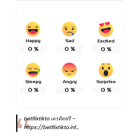
Happy
Sad
Excited
0
%
0
%
0
%
Sleepy
Angry
Surprise
0
%
0
%
0
%
betflixtikto เครดิตฟรี –
https://betflixtikto.inf…