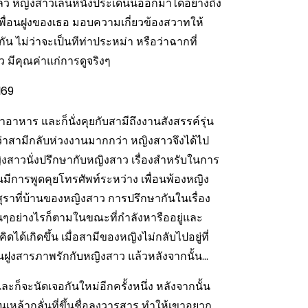
้ว หญิงสาวเล่นหนังประเด็นนี้ออกมาได้อย่างถึง
ดนเพื่อนฝูงของเธอ มอบความเกี่ยวข้องสวาทให้
อนกัน ไม่ว่าจะเป็นทีท่าประหม่า หรือว่าฉากที่
ว มีคุณค่าแก่การดูจริงๆ
๊69
อาหาร และก็นั่งคุยกับสามีถึงงานสังสรรค์รุ่น
่ว่าสามีกลับห่วงงานมากกว่า หญิงสาวจึงได้ไป
ญิงสาวนั่งปรึกษากับหญิงสาว เรื่องสำหรับในการ
มีการพูดคุยโทรศัพท์ระหว่าง เพื่อนพ้องหญิง
นสุราที่บ้านของหญิงสาว การปรึกษากันในเรื่อง
อนๆอย่างไรก็ตามในขณะที่กำลังหารืออยู่และ
ได้เกิดขึ้น เมื่อสามีของหญิงไม่กลับไปอยู่ที่
ื่อนฝูงสารภาพรักกับหญิงสาว แล้วหลังจากนั้น…
ก็จะนัดเจอกันใหม่อีกครั้งหนึ่ง หลังจากนั้น
ป็นเหล้ากลั่นที่ขึ้นชื่อลงวารสาร ทำให้เขาอยาก