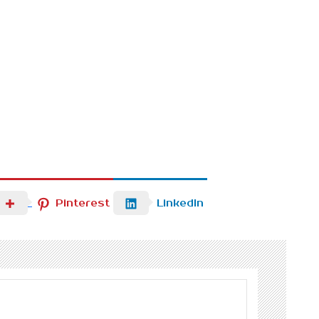
LinkedIn
Pinterest