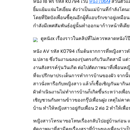
หนัง 18 ฟรี รหัส K0794 เว็บ
ส่วนตัวแล
หนังโป๊69
ยิ้มแย้มแจ่มใสเยี่ยม ดังว่าเป็นแม่บ้านที่กำลังโ
โดยที่ปิดบังเพื่อนซี้คุณอีกผู้ที่แอบรักเขาอยู่เหมื
กำลังมีเพศสัมพันธ์อยู่นั้นทำออกมาก้าวหน้าทีเดีย
ดูหนังx เรื่องราวในคลิปที่ไม่ควรพลาดหนังโป
หนัง AV รหัส K0794 เริ่มต้นจากการที่หญิงสาวทำ
ม.ปลาย ซึ่งวันงานฉลองรุ่นตรงกับวันเกิดสามี แต
งานสังสรรค์รุ่นวันเกิด ต่อไปตัดภาพมาที่เพื่อนห
ที่จะปรึกษาประเด็นการทำการบ้านของผัว จากนั้น
สาวนั่งหารือกับหญิงสาว แล้วก็เชื้อเชิญกันมากิ
ผัวดำเนินงานไม่ทำการบ้านก็เกิดขึ้นระหว่างเพื่
เชิญชวนกันทานข้าวของกรุ๊ปเพื่อนฝูง เหตุไม่คาดคิด
บ้าน ทำให้หญิงสาวอยู่กับเพื่อน 2 ต่อ 2 ทำให้เพ
หญิงสาวโทรมาขอโทษเรื่องกลับไปอยู่บ้านก่อน และ
ตัดภาพมาที่สามีคุยเรื่องสุราที่บ้านของเพื่อนว่าเ