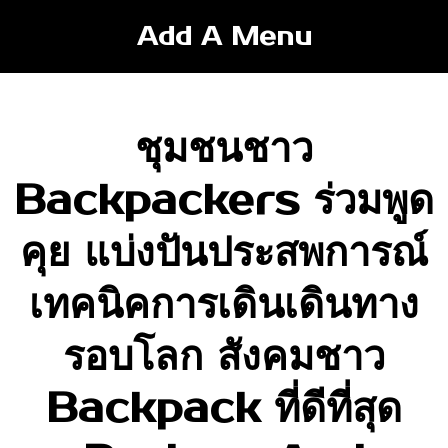
Add A Menu
ชุมชนชาว
Backpackers ร่วมพูด
คุย แบ่งปันประสพการณ์
เทคนิคการเดินเดินทาง
รอบโลก สังคมชาว
Backpack ที่ดีที่สุด