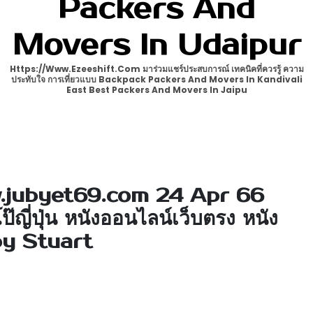
Packers And
Movers In Udaipur
Https://www.ezeeshift.com มาร่วมแชร์ประสบการณ์ เทคนิคที่ควรรู้ ความ
ประทับใจ การเที่ยวแบบ Backpack Packers And Movers In Kandivali
East Best Packers And Movers In Jaipu
ww.jubyet69.com 24 Apr 66
ญี่ปุ่น หนังออนไลน์เว็บตรง หนัง
 by Stuart