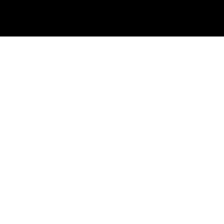
Skip
to
content