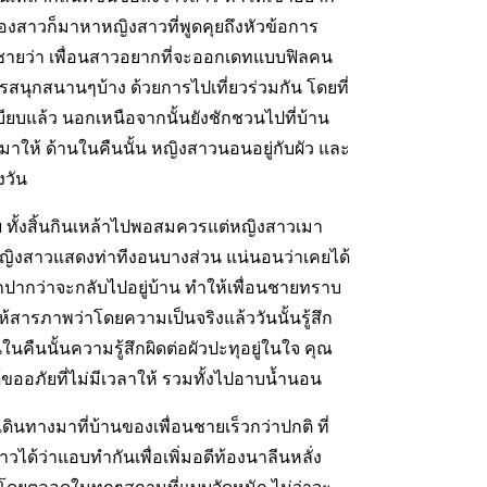
้องสาวก็มาหาหญิงสาวที่พูดคุยถึงหัวข้อการ
่อนชายว่า เพื่อนสาวอยากที่จะออกเดทแบบฟิลคน
สนุกสนานๆบ้าง ด้วยการไปเที่ยวร่วมกัน โดยที่
เบียบแล้ว นอกเหนือจากนั้นยังชักชวนไปที่บ้าน
มาให้ ด้านในคืนนั้น หญิงสาวนอนอยู่กับผัว และ
งวัน
าย ทั้งสิ้นกินเหล้าไปพอสมควรแต่หญิงสาวเมา
ญิงสาวแสดงท่าทีงอนบางส่วน แน่นอนว่าเคยได้
กปากว่าจะกลับไปอยู่บ้าน ทำให้เพื่อนชายทราบ
ห้สารภาพว่าโดยความเป็นจริงแล้ววันนั้นรู้สึก
นในคืนนั้นความรู้สึกผิดต่อผัวปะทุอยู่ในใจ คุณ
ออภัยที่ไม่มีเวลาให้ รวมทั้งไปอาบน้ำนอน
เดินทางมาที่บ้านของเพื่อนชายเร็วกว่าปกติ ที่
าวได้ว่าแอบทำกันเพื่อเพิ่มอดีท้องนาลีนหลั่ง