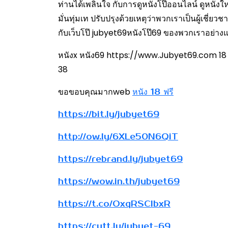
ท่านได้เพลินใจ กับการดูหนังโป๊ออนไลน์ ดูหนังให
มั่นทุ่มเท ปรับปรุงด้วยเหตุว่าพวกเราเป็นผู้เชี่ยว
กับเว็บโป๊ jubyet69หนังโป๊69 ของพวกเราอย่าง
หนังx หนัง69 https://www.Jubyet69.com 18 Ma
38
ขอขอบคุณมากweb
หนัง 18 ฟรี
https://bit.ly/jubyet69
http://ow.ly/6XLe50N6QiT
https://rebrand.ly/jubyet69
https://wow.in.th/jubyet69
https://t.co/OxqRSCIbxR
https://cutt.ly/jubyet-69