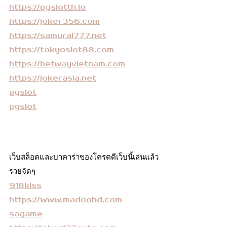
https://pgslotth.io
https://joker356.com
https://samurai777.net
https://tokyoslot88.com
https://betwayvietnam.com
https://jokerasia.net
pgslot
pgslot
เว็บสล็อตและบาคาร่าของโครตดีเว็บนี้เล่นแล้ว
รวยจัดๆ
918kiss
https://www.madoohd.com
sagame