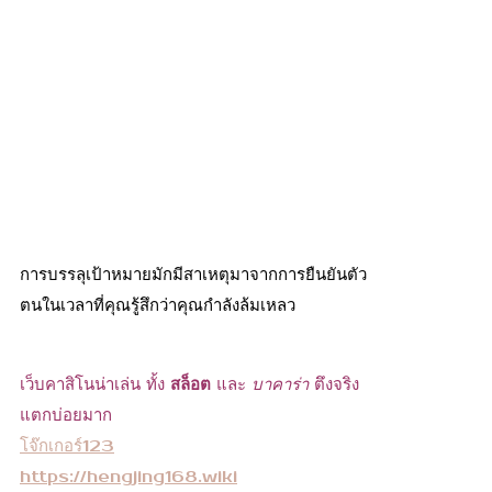
การบรรลุเป้าหมายมักมีสาเหตุมาจากการยืนยันตัว
ตนในเวลาที่คุณรู้สึกว่าคุณกำลังล้มเหลว
เว็บคาสิโนน่าเล่น ทั้ง
สล็อต
และ
บาคาร่า
ตึงจริง
แตกบ่อยมาก
โจ๊กเกอร์123
https://hengjing168.wiki