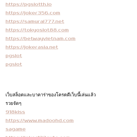
https://pgslotth.io
https://joker356.com
https://samurai777.net
https://tokyoslot88.com
https://betwayvietnam.com
https://jokerasia.net
pgslot
pgslot
เว็บสล็อตและบาคาร่าของโครตดีเว็บนี้เล่นแล้ว
รวยจัดๆ
918kiss
https://www.madoohd.com
sagame