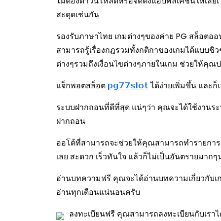
ไม่ต้องดาวน์โหลดหรือจัดตั้งแอปพลิเคชั่นให้เสียเ
สะดุดเช่นกัน
รองรับภาษาไทย เกมต่างๆของค่าย PG สล็อตออน
สามารถรู้เรื่องกฎรวมทั้งกติกาของเกมได้แบบชิวๆ
ต่างๆรวมถึงเงื่อนไขต่างๆภายในเกม ช่วยให้คุณ
แจ็กพอตสล็อต
ได้ง่ายเพิ่มขึ้น และก
pg77slot
ระบบฝากถอนที่ดีที่สุด แน่ๆว่า คุณจะได้ใช้งา
ฝากถอน
ออโต้ที่สามารถจะช่วยให้คุณสามารถทำรายการต่
เลย สะดวก เร็วทันใจ แล้วก็ไม่เป็นอันตรายมากๆ
อ่านบทความฟรี คุณจะได้อ่านบทความเกี่ยวกับเกม
อ่านทุกเดือนแน่นอนครับ
ลงทะเบียนฟรี คุณสามารถลงทะเบียนกับเราได้แบ