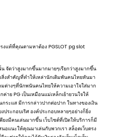
็บตรงแท้ที่คุณตามหาต้อง PGSLOT pg slot
จัดว่าสูงมากขึ้นมากมายๆเรียกว่าสูงมากขึ้น
อสิ่งสำคัญที่ทำให้เหล่านักเดิมพันคนไทยหันมา
ยเกมต่างๆที่นักพนันคนไทยให้ความเอาใจใส่มาก
จากค่าย PG เป็นเหมือนแม่เหล็กเย้ายวนใจให้
อเป็นกระแส มีการกล่าวปากต่อปาก ในทางของเงิน
ียงประกอบเริศ องค์ประกอบหลายๆอย่างก็ยิ่ง
ียงมีคนเล่นมากขึ้น เว็บไซต์ที่เปิดให้บริการก็มี
เสนอแนะให้คุณมาเล่นกับพวกเรา สล็อตเว็บตรง