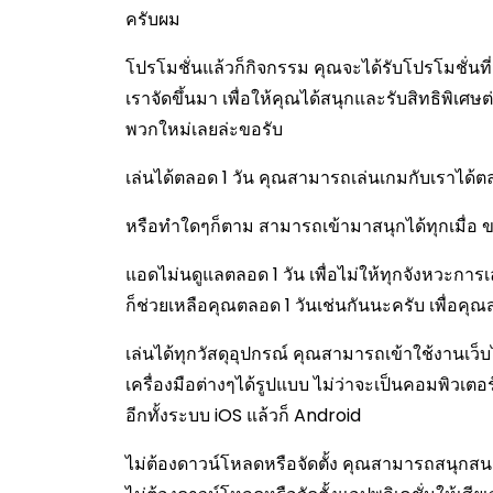
ครับผม
โปรโมชั่นแล้วก็กิจกรรม คุณจะได้รับโปรโมชั่นที่
เราจัดขึ้นมา เพื่อให้คุณได้สนุกและรับสิทธิพิเศษต่า
พวกใหม่เลยล่ะขอรับ
เล่นได้ตลอด 1 วัน คุณสามารถเล่นเกมกับเราได้ตล
หรือทำใดๆก็ตาม สามารถเข้ามาสนุกได้ทุกเมื่อ ขอเ
แอดไม่นดูแลตลอด 1 วัน เพื่อไม่ให้ทุกจังหวะก
ก็ช่วยเหลือคุณตลอด 1 วันเช่นกันนะครับ เพื่อคุณสน
เล่นได้ทุกวัสดุอุปกรณ์ คุณสามารถเข้าใช้งานเว
เครื่องมือต่างๆได้รูปแบบ ไม่ว่าจะเป็นคอมพิวเตอร
อีกทั้งระบบ iOS แล้วก็ Android
ไม่ต้องดาวน์โหลดหรือจัดตั้ง คุณสามารถสนุกสน