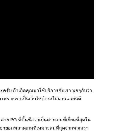
ะนะครับ ถ้าเกิดคุณมาใช้บริการกับเรา พอๆกับว่า
 เพราะเราเป็นเว็บไซต์ตรงไม่ผ่านเอเย่นต์
PG ที่ขึ้นชื่อว่าเป็นค่ายเกมที่เยี่ยมที่สุดใน
 อย่ายอมพลาดเกมที่เหมาะสมที่สุดจากพวกเรา