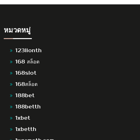
หมวดหมู่
123lionth
168 สล็อต
168slot
168สล็อต
188bet
188betth
1xbet
1xbetth