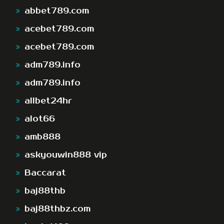
abbet789.com
acebet789.com
acebet789.com
adm789.info
adm789.info
allbet24hr
alot66
amb888
askyouwin888 vip
Baccarat
baj88thb
baj88thbz.com