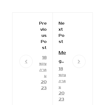
Pre
Ne
Vio
Xt
Us
Po
Po
St
St
Me
18
ga
พฤษ
18
ga
ภาค
พฤษ
ม
me
ภาค
20
สล็อ
ม
23
20
ต
23
เว็บ