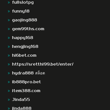
fullslotpg
funny18
gaojing888
gem99ths.com
happy168
hengjing168
hi6bet.com
https://sretthi99.bet/enter/
hydra888 สล็อต
ib888pro.bet
item388.com
Jinda55
jinda888