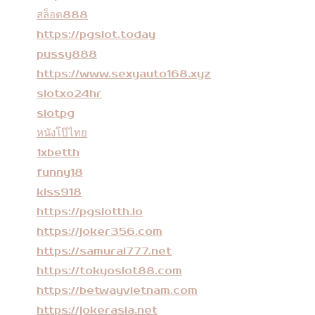
จริง
สล็อต888
จัด
https://pgslot.today
pussy888
เต็ม
https://www.sexyauto168.xyz
เกม
slotxo24hr
สล็อ
slotpg
หนังโป๊ไทย
ต
1xbetth
ทาง
funny18
เข้า
kiss918
สล็อ
https://pgslotth.io
https://joker356.com
ต
https://samurai777.net
To
https://tokyoslot88.com
p
https://betwayvietnam.com
https://jokerasia.net
49