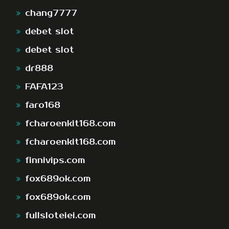
chang7777
debet slot
debet slot
dr888
FAFA123
faro168
fcharoenkit168.com
fcharoenkit168.com
finnivips.com
fox689ok.com
fox689ok.com
fullsloteiei.com