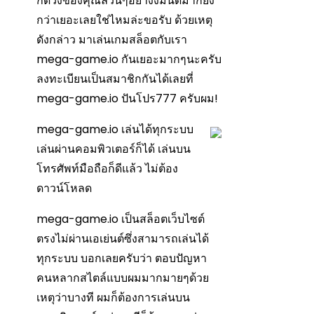
ก็ดวงของคุณล้วนๆอย่างงี้มันดีมากยิ่ง
กว่าเยอะเลยใช่ไหมล่ะขอรับ ด้วยเหตุ
ดังกล่าว มาเล่นเกมสล็อตกับเรา
mega-game.io กันเยอะมากๆนะครับ
ลงทะเบียนเป็นสมาชิกกันได้เลยที่
mega-game.io ปันโปร777 ครับผม!
mega-game.io เล่นได้ทุกระบบ
เล่นผ่านคอมพิวเตอร์ก็ได้ เล่นบน
โทรศัพท์มือถือก็ดีแล้ว ไม่ต้อง
ดาวน์โหลด
mega-game.io เป็นสล็อตเว็บไซต์
ตรงไม่ผ่านเอเย่นต์ซึ่งสามารถเล่นได้
ทุกระบบ บอกเลยครับว่า ตอบปัญหา
คนหลากสไตล์แบบผมมากมายๆด้วย
เหตุว่าบางที ผมก็ต้องการเล่นบน