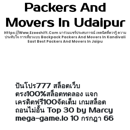
Packers And
Movers In Udaipur
Https://www.ezeeshift.com มาร่วมแชร์ประสบการณ์ เทคนิคที่ควรรู้ ความ
ประทับใจ การเที่ยวแบบ Backpack Packers And Movers In Kandivali
East Best Packers And Movers In Jaipu
ปันโปร777 สล็อตเว็บ
ตรง100%สล็อตทดลอง แจก
เครดิตฟรี100จัดเต็ม เกมสล็อต
ถอนไม่อั้น Top 30 by Marcy
mega-game.io 10 กรกฎา 66