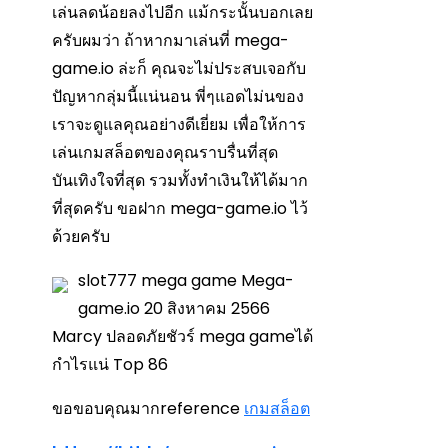
เล่นลดน้อยลงไปอีก แม้กระนั้นบอกเลย
ครับผมว่า ถ้าหากมาเล่นที่ mega-
game.io ล่ะก็ คุณจะไม่ประสบเจอกับ
ปัญหากลุ่มนี้แน่นอน พี่ๆแอดไม่นของ
เราจะดูแลคุณอย่างดีเยี่ยม เพื่อให้การ
เล่นเกมสล็อตของคุณราบรื่นที่สุด
บันเทิงใจที่สุด รวมทั้งทำเงินให้ได้มาก
ที่สุดครับ ขอฝาก mega-game.io ไว้
ด้วยครับ
slot777 mega game Mega-
game.io 20 สิงหาคม 2566
Marcy ปลอดภัยชัวร์ mega gameได้
กำไรแน่ Top 86
ขอขอบคุณมากreference
เกมสล็อต