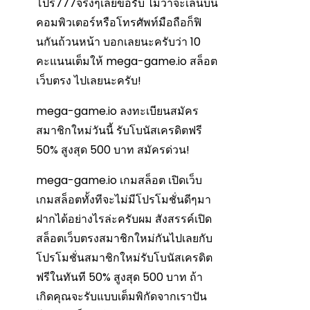
โปร777จริงๆเลยขอรับ ไม่ว่าจะเล่นบน
คอมพิวเตอร์หรือโทรศัพท์มือถือก็ฟิ
นกันถ้วนหน้า บอกเลยนะครับว่า 10
คะแนนเต็มให้ mega-game.io สล็อต
เว็บตรง ไปเลยนะครับ!
mega-game.io ลงทะเบียนสมัคร
สมาชิกใหม่วันนี้ รับโบนัสเครดิตฟรี
50% สูงสุด 500 บาท สมัครด่วน!
mega-game.io เกมสล็อต เปิดเว็บ
เกมสล็อตทั้งทีจะไม่มีโปรโมชั่นดีๆมา
ฝากได้อย่างไรล่ะครับผม สังสรรค์เปิด
สล็อตเว็บตรงสมาชิกใหม่กันไปเลยกับ
โปรโมชั่นสมาชิกใหม่รับโบนัสเครดิต
ฟรีในทันที 50% สูงสุด 500 บาท ถ้า
เกิดคุณจะรับแบบเต็มพิกัดจากเราปัน