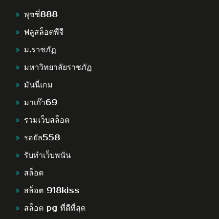
พุซซี่888
ฟลูสล็อตพีจี
ม.ราชภัฏ
มหาวิทยาลัยราชภัฏ
มันนี่เกม
มาเก๊า69
รวมเว็บสล็อต
รอยัล558
รับทำเว็บพนัน
สล็อต
สล็อต 918kiss
สล็อต pg ที่ดีที่สุด