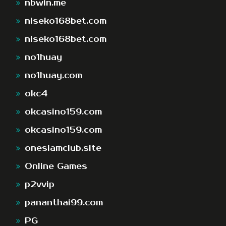
nbwin.me
niseko168bet.com
niseko168bet.com
no1huay
no1huay.com
okc4
okcasino159.com
okcasino159.com
onesiamclub.site
Online Games
p2vvip
pananthai99.com
PG