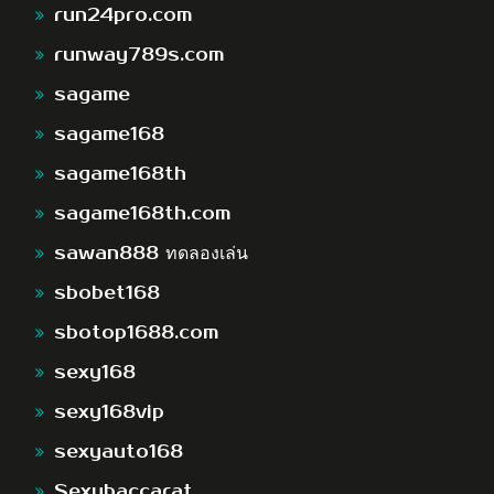
run24pro.com
runway789s.com
sagame
sagame168
sagame168th
sagame168th.com
sawan888 ทดลองเล่น
sbobet168
sbotop1688.com
sexy168
sexy168vip
sexyauto168
Sexybaccarat