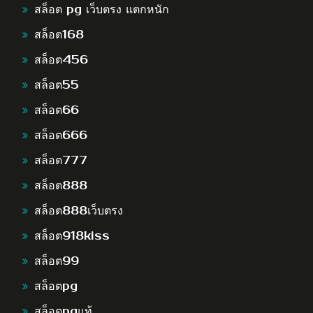
สล็อต pg เว็บตรง แตกหนัก
สล็อต168
สล็อต456
สล็อต55
สล็อต66
สล็อต666
สล็อต777
สล็อต888
สล็อต888เว็บตรง
สล็อต918kiss
สล็อต99
สล็อตpg
สล็อตpgแท้