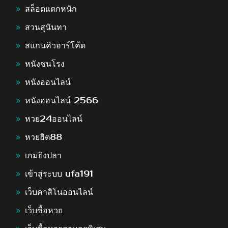
สล็อตแตกหนัก
สวนสุนันทา
สแกนคิวอาร์โค้ด
หนังชนโรง
หนังออนไลน์
หนังออนไลน์ 2566
หวย24ออนไลน์
หวยฮิต88
เกมยิงปลา
เข้าสู่ระบบ ufa191
เว็บคาสิโนออนไลน์
เว็บซื้อหวย