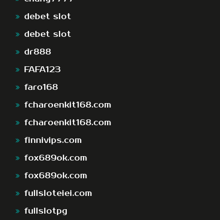
debet slot
debet slot
dr888
FAFA123
faro168
fcharoenkit168.com
fcharoenkit168.com
finnivips.com
fox689ok.com
fox689ok.com
fullsloteiei.com
fullslotpg