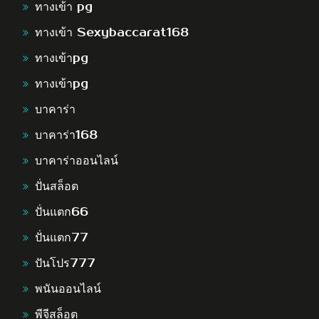
ทางเข้า pg
ทางเข้า Sexybaccarat168
ทางเข้าpg
ทางเข้าpg
บาคาร่า
บาคาร่า168
บาคาร่าออนไลน์
ปั่นสล็อต
ปั่นแตก66
ปั่นแตก77
ปันโปร777
พนันออนไลน์
พีจีสล็อต