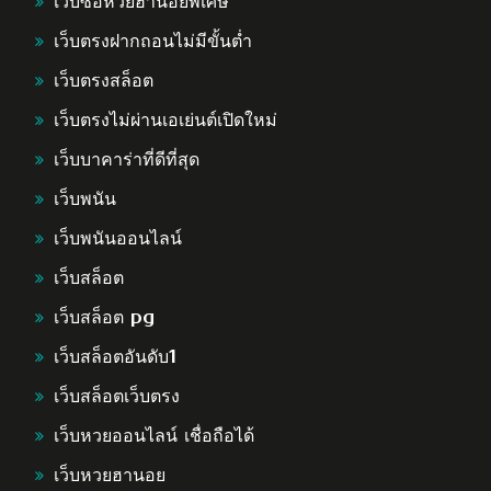
เว็บซื้อหวยฮานอยพิเศษ
เว็บตรงฝากถอนไม่มีขั้นต่ำ
เว็บตรงสล็อต
เว็บตรงไม่ผ่านเอเย่นต์เปิดใหม่
เว็บบาคาร่าที่ดีที่สุด
เว็บพนัน
เว็บพนันออนไลน์
เว็บสล็อต
เว็บสล็อต pg
เว็บสล็อตอันดับ1
เว็บสล็อตเว็บตรง
เว็บหวยออนไลน์ เชื่อถือได้
เว็บหวยฮานอย