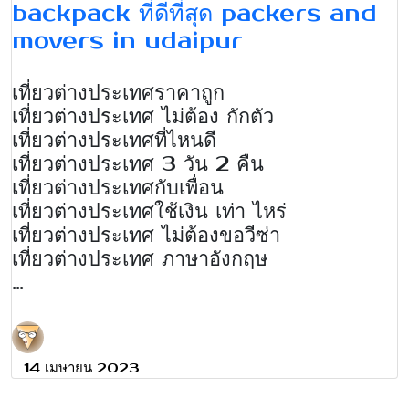
backpack ที่ดีที่สุด packers and
movers in udaipur
เที่ยวต่างประเทศราคาถูก
เที่ยวต่างประเทศ ไม่ต้อง กักตัว
เที่ยวต่างประเทศที่ไหนดี
เที่ยวต่างประเทศ 3 วัน 2 คืน
เที่ยวต่างประเทศกับเพื่อน
เที่ยวต่างประเทศใช้เงิน เท่า ไหร่
เที่ยวต่างประเทศ ไม่ต้องขอวีซ่า
เที่ยวต่างประเทศ ภาษาอังกฤษ
…
14 เมษายน 2023