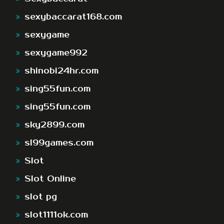
sexybaccarat168.com
sexygame
sexygame992
shinobi24hr.com
sing55fun.com
sing55fun.com
sky2899.com
sl99games.com
Slot
Slot Online
slot pg
slot1111ok.com