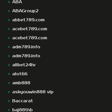
ABA
ABAGroup2
abbet789.com
acebet789.com
acebet789.com
adm789.info
adm789.info
allbet24hr
alot66
amb888
askyouwin888 vip
Baccarat
baj88thb