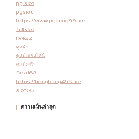
pg slot
pgslot
https://www.pgheng99.me
fullslot
live22
ดูหนัง
ดูหนังออนไลน์
ดูหนังฟรี
faro168
https://hongkong456.me
slot66
ความเห็นล่าสุด