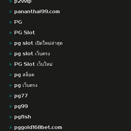
p2vvip
pananthai99.com
PG
PG Slot
pg slot เปิดใหม่ล่าสุด
pg slot เว็บตรง
PG Slot เว็บใหม่
pg สล็อต
pg เว็บตรง
pg77
pg99
pgfish
pggold168bet.com