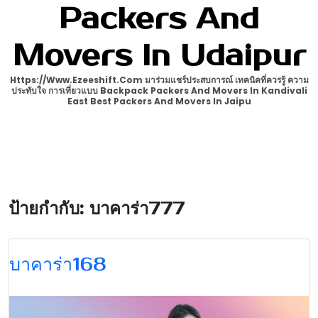
Packers And
Movers In Udaipur
Https://www.ezeeshift.com มาร่วมแชร์ประสบการณ์ เทคนิคที่ควรรู้ ความ
ประทับใจ การเที่ยวแบบ Backpack Packers And Movers In Kandivali
East Best Packers And Movers In Jaipu
ป้ายกำกับ:
บาคาร่า777
บาคาร่า168