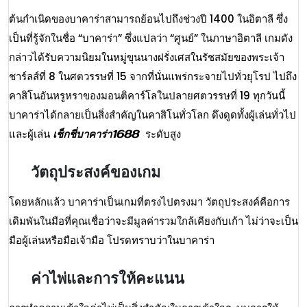
ต้นกำเนิดของบาคาร่าสามารถย้อนไปถึงช่วงปี 1400 ในอิตาลี ซึ่ง
เป็นที่รู้จักในชื่อ “บาคาร่า” ซึ่งแปลว่า “ศูนย์” ในภาษาอิตาลี เกมดัง
กล่าวได้รับความนิยมในหมู่ขุนนางฝรั่งเศสในรัชสมัยของพระเจ้า
ชาร์ลส์ที่ 8 ในศตวรรษที่ 15 จากที่นั่นแพร่กระจายไปทั่วยุโรป ไปถึง
คาสิโนอันหรูหราของมอนติคาร์โลในปลายศตวรรษที่ 19 ทุกวันนี้
บาคาร่าได้กลายเป็นสิ่งสำคัญในคาสิโนทั่วโลก ดึงดูดทั้งผู้เล่นทั่วไป
และผู้เล่น
ระดับสูง
เช็กชี่บาคาร่า1688
วัตถุประสงค์ของเกม
โดยหลักแล้ว บาคาร่าเป็นเกมที่ตรงไปตรงมา วัตถุประสงค์คือการ
เดิมพันในมือที่คุณเชื่อว่าจะมีมูลค่ารวมใกล้เคียงกับเก้า ไม่ว่าจะเป็น
มือผู้เล่นหรือมือเจ้ามือ โปรดทราบว่าในบาคาร่า
ค่าไพ่และการให้คะแนน