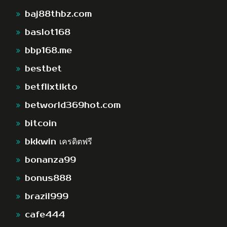
baj88thbz.com
baslot168
bbp168.me
bestbet
betflixtikto
betworld369hot.com
bitcoin
bkkwin เครดิตฟรี
bonanza99
bonus888
brazil999
cafe444