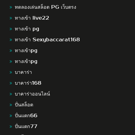
ทดลองเล่นสล็อต PG เว็บตรง
ทางเข้า live22
ทางเข้า pg
ทางเข้า Sexybaccarat168
ทางเข้าpg
ทางเข้าpg
บาคาร่า
บาคาร่า168
บาคาร่าออนไลน์
ปั่นสล็อต
ปั่นแตก66
ปั่นแตก77