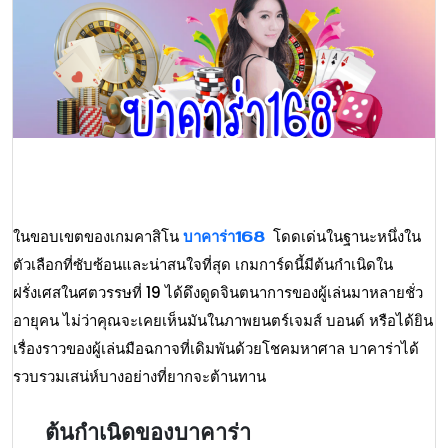
ในขอบเขตของเกมคาสิโน
โดดเด่นในฐานะหนึ่งใน
บาคาร่า168
ตัวเลือกที่ซับซ้อนและน่าสนใจที่สุด เกมการ์ดนี้มีต้นกำเนิดใน
ฝรั่งเศสในศตวรรษที่ 19 ได้ดึงดูดจินตนาการของผู้เล่นมาหลายชั่ว
อายุคน ไม่ว่าคุณจะเคยเห็นมันในภาพยนตร์เจมส์ บอนด์ หรือได้ยิน
เรื่องราวของผู้เล่นมือฉกาจที่เดิมพันด้วยโชคมหาศาล บาคาร่าได้
รวบรวมเสน่ห์บางอย่างที่ยากจะต้านทาน
ต้นกำเนิดของบาคาร่า