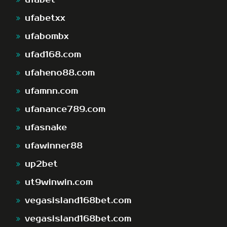
ufabet
ufabetxx
ufabombx
ufad168.com
ufaheno88.com
ufamnn.com
ufanance789.com
ufasnake
ufawinner88
up2bet
ut9winwin.com
vegasisland168bet.com
vegasisland168bet.com