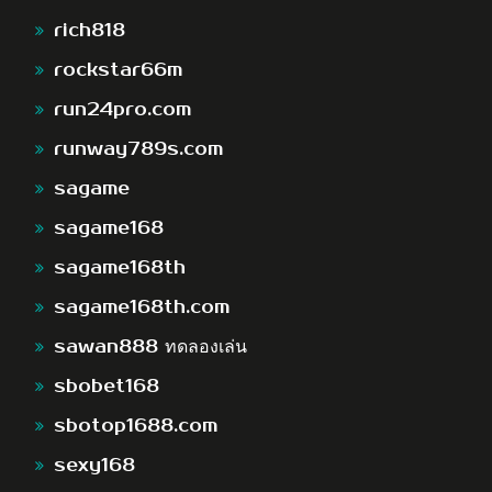
rich818
rockstar66m
run24pro.com
runway789s.com
sagame
sagame168
sagame168th
sagame168th.com
sawan888 ทดลองเล่น
sbobet168
sbotop1688.com
sexy168