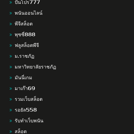
ปันโปร777
พนันออนไลน์
พีจีสล็อต
พุซซี่888
ฟลูสล็อตพีจี
ม.ราชภัฏ
มหาวิทยาลัยราชภัฏ
มันนี่เกม
มาเก๊า69
รวมเว็บสล็อต
รอยัล558
รับทำเว็บพนัน
สล็อต