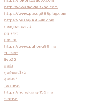
https://joker123auto.com
http://www.movie87hd.com
https://www.pussy888play.com
https://pussy888win.com
sexybaccarat
pg slot
pgslot
https://www.pgheng99.me
fullslot
live22
ดูหนัง
ดูหนังออนไลน์
ดูหนังฟรี
faro168
https://hongkong456.me
slot66