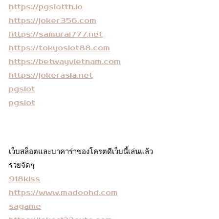
https://pgslotth.io
https://joker356.com
https://samurai777.net
https://tokyoslot88.com
https://betwayvietnam.com
https://jokerasia.net
pgslot
pgslot
เว็บสล็อตและบาคาร่าของโครตดีเว็บนี้เล่นแล้ว
รวยจัดๆ
918kiss
https://www.madoohd.com
sagame