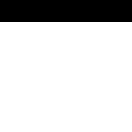
Skip
to
content