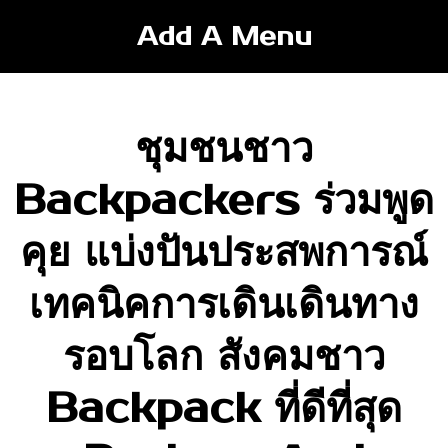
Add A Menu
ชุมชนชาว
Backpackers ร่วมพูด
คุย แบ่งปันประสพการณ์
เทคนิคการเดินเดินทาง
รอบโลก สังคมชาว
Backpack ที่ดีที่สุด