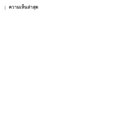
ความเห็นล่าสุด