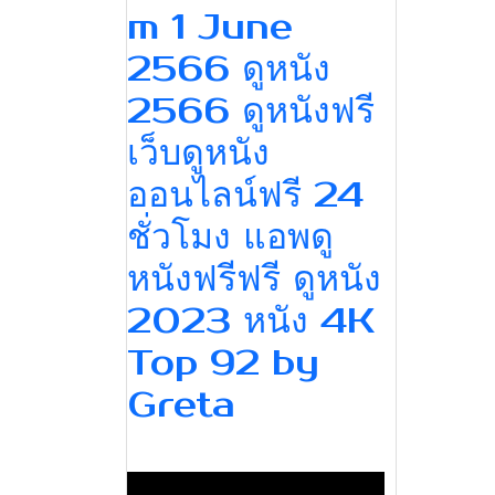
m 1 June
2566 ดูหนัง
2566 ดูหนังฟรี
เว็บดูหนัง
ออนไลน์ฟรี 24
ชั่วโมง แอพดู
หนังฟรีฟรี ดูหนัง
2023 หนัง 4K
Top 92 by
Greta