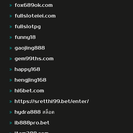
fox689ok.com
fullsloteiei.com
fullslotpg
funny18
gaojing888
gem99ths.com
happy168
hengjing168
hi6bet.com
https://sretthi99.bet/enter/
hydra888 สล็อต
ib888pro.bet