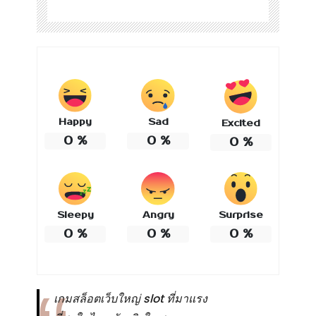
Happy
Sad
Excited
0
%
0
%
0
%
Sleepy
Angry
Surprise
0
%
0
%
0
%
เกมสล็อตเว็บใหญ่ slot ที่มาแรง