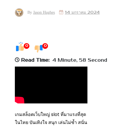
14 มกราคม 2024
By
Jason Hughes
0
0
Read Time:
4 Minute, 58 Second
เกมสล็อตเว็บใหญ่ slot ที่มาแรงที่สุด
ในไทย บันเทิงใจ สนุก เล่นไม่ซ้ำ สนั่น