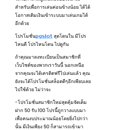
สำหรับเพื่อการเล่นค่อนข้างน้อย ได้ได้
โอกาสเติมเงินเข้าระบบมาเล่นเกมได้
อีกด้วย
โปรโมชั่น
สุดโดนใน มีโปร
pgslot
ไหนดี โปรไหนโดน ไปดูกัน
ถ้าคุณมาลงทะเบียนเป็นสมาชิกที่
เว็บไซต์ของพวกเราวันนี้ นอกเหนือ
จากคุณจะได้เครดิตฟรีไปเล่นแล้ว คุณ
ยังจะได้โปรโมชั่นสล็อตดีๆอีกเพียบเลย
ไปใช้ด้วย ไม่ว่าจะ
-โปรโมชั่นสมาชิกใหม่สุดคุ้มจัดเต็ม
ฝาก 50 รับ 100 โปรนี้ถูกวางแบบมา
เพื่อคนงบประมาณน้อยโดยยิ่งไปกว่า
นั้น มีเงินเพียง 50 ก็สามารถเข้ามา