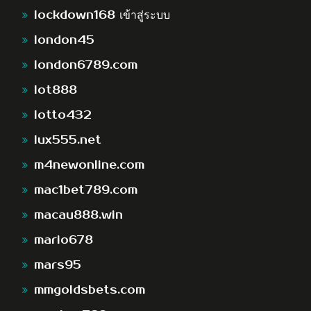
lockdown168 เข้าสู่ระบบ
london45
london6789.com
lot888
lotto432
lux555.net
m4newonline.com
mac1bet789.com
macau888.win
mario678
mars95
mmgoldsbets.com