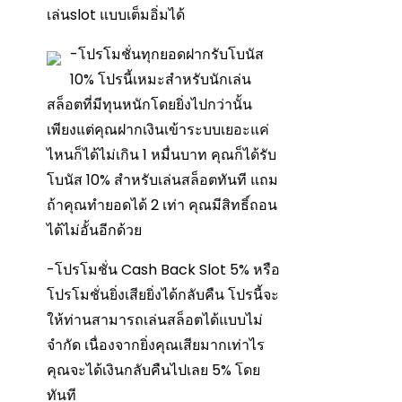
เล่นslot แบบเต็มอิ่มได้
-โปรโมชั่นทุกยอดฝากรับโบนัส
10% โปรนี้เหมะสำหรับนักเล่น
สล็อตที่มีทุนหนักโดยยิ่งไปกว่านั้น
เพียงแต่คุณฝากเงินเข้าระบบเยอะแค่
ไหนก็ได้ไม่เกิน 1 หมื่นบาท คุณก็ได้รับ
โบนัส 10% สำหรับเล่นสล็อตทันที แถม
ถ้าคุณทำยอดได้ 2 เท่า คุณมีสิทธิ์ถอน
ได้ไม่อั้นอีกด้วย
-โปรโมชั่น Cash Back Slot 5% หรือ
โปรโมชั่นยิ่งเสียยิ่งได้กลับคืน โปรนี้จะ
ให้ท่านสามารถเล่นสล็อตได้แบบไม่
จำกัด เนื่องจากยิ่งคุณเสียมากเท่าไร
คุณจะได้เงินกลับคืนไปเลย 5% โดย
ทันที