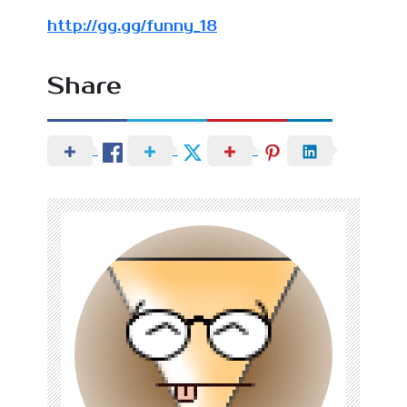
http://gg.gg/funny_18
Share