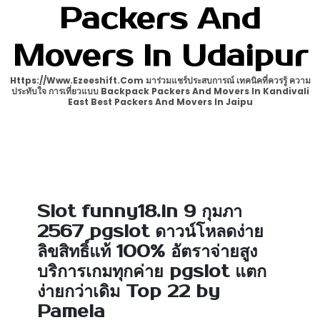
Packers And
Movers In Udaipur
Https://www.ezeeshift.com มาร่วมแชร์ประสบการณ์ เทคนิคที่ควรรู้ ความ
ประทับใจ การเที่ยวแบบ Backpack Packers And Movers In Kandivali
East Best Packers And Movers In Jaipu
Slot funny18.in 9 กุมภา
2567 pgslot ดาวน์โหลดง่าย
ลิขสิทธิ์แท้ 100% อัตราจ่ายสูง
บริการเกมทุกค่าย pgslot แตก
ง่ายกว่าเดิม Top 22 by
Pamela