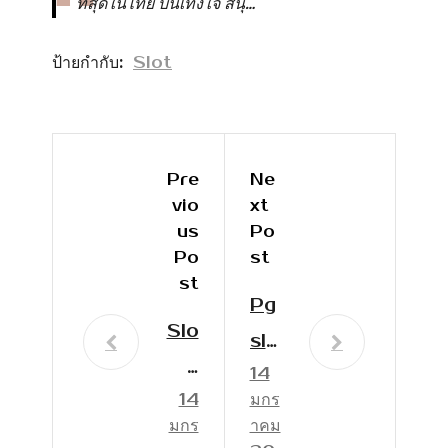
ที่สุดในไทย บันเทิงใจ สนุ…
ป้ายกำกับ:
Slot
Pre
Ne
Vio
Xt
Us
Po
Po
St
St
Pg
Slo
slo
g
14
t 11
14
มกร
pg
มีนา
มกร
าคม
Full