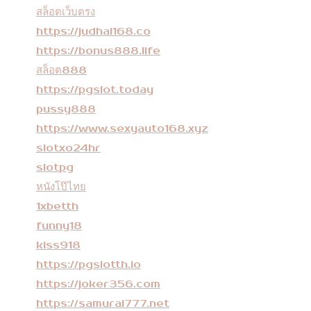
ออน
สล็อตเว็บตรง
เว็บ
https://judhai168.co
ไลน์
เปิด
https://bonus888.life
PG
ใหม่
สล็อต888
อัพเ
สล็อ
https://pgslot.today
ดท
pussy888
ต
https://www.sexyauto168.xyz
ล่าสุ
เว็บ
slotxo24hr
ด
ตรง
slotpg
เว็บ
หนังโป๊ไทย
เคร
1xbetth
พนั
ดิต
funny18
น
ฟรี
kiss918
ออน
To
https://pgslotth.io
ไลน์
https://joker356.com
p
https://samurai777.net
สล็อ