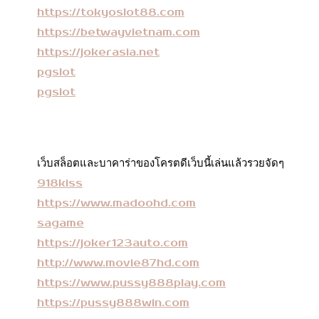
18
https://tokyoslot88.com
ตp
by
https://betwayvietnam.com
g
https://jokerasia.net
Sh
pgslot
เปิด
en
pgslot
ใหม่
na
To
pg
p
slo
เว็บสล็อตและบาคาร่าของโครตดีเว็บนี้เล่นแล้วรวยจัดๆ
97
t
918kiss
by
https://www.madoohd.com
Te
sagame
Ma
mm
https://joker123auto.com
xim
ax
http://www.movie87hd.com
o
https://www.pussy888play.com
69.
https://pussy888win.com
in