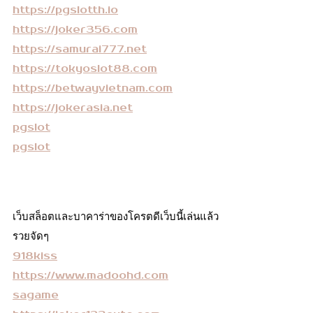
https://pgslotth.io
https://joker356.com
https://samurai777.net
https://tokyoslot88.com
https://betwayvietnam.com
https://jokerasia.net
pgslot
pgslot
เว็บสล็อตและบาคาร่าของโครตดีเว็บนี้เล่นแล้ว
รวยจัดๆ
918kiss
https://www.madoohd.com
sagame