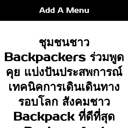
Add A Menu
ชุมชนชาว
Backpackers ร่วมพูด
คุย แบ่งปันประสพการณ์
เทคนิคการเดินเดินทาง
รอบโลก สังคมชาว
Backpack ที่ดีที่สุด