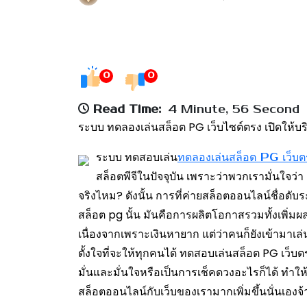
0
0
Read Time:
4 Minute, 56 Second
ระบบ ทดลองเล่นสล็อต PG เว็บไซต์ตรง เปิดให้
ระบบ ทดสอบเล่น
ทดลองเล่นสล็อต PG เว็บต
สล็อตพีจีในปัจจุบัน เพราะว่าพวกเรามั่นใจว่า เ
จริงไหม? ดังนั้น การที่ค่ายสล็อตออนไลน์ชื่อดั
สล็อต pg นั้น มันคือการผลิตโอกาสรวมทั้งเพิ่
เนื่องจากเพราะเงินหายาก แต่ว่าคนก็ยังเข้ามาเล
ตั้งใจที่จะให้ทุกคนได้ ทดสอบเล่นสล็อต PG เว็บต
มั่นและมั่นใจหรือเป็นการเช็คดวงอะไรก็ได้ ทำให
สล็อตออนไลน์กับเว็บของเรามากเพิ่มขึ้นนั่นเองจ้