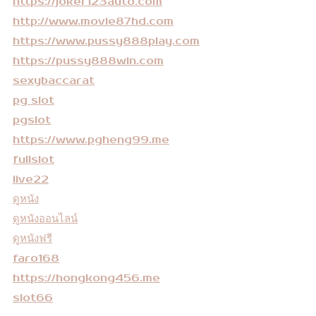
https://joker123auto.com
http://www.movie87hd.com
https://www.pussy888play.com
https://pussy888win.com
sexybaccarat
pg slot
pgslot
https://www.pgheng99.me
fullslot
live22
ดูหนัง
ดูหนังออนไลน์
ดูหนังฟรี
faro168
https://hongkong456.me
slot66