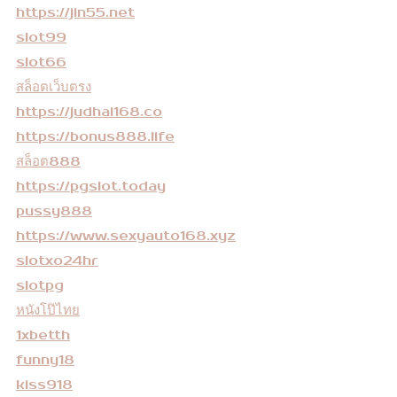
https://jin55.net
slot99
slot66
สล็อตเว็บตรง
https://judhai168.co
https://bonus888.life
สล็อต888
https://pgslot.today
pussy888
https://www.sexyauto168.xyz
slotxo24hr
slotpg
หนังโป๊ไทย
1xbetth
funny18
kiss918