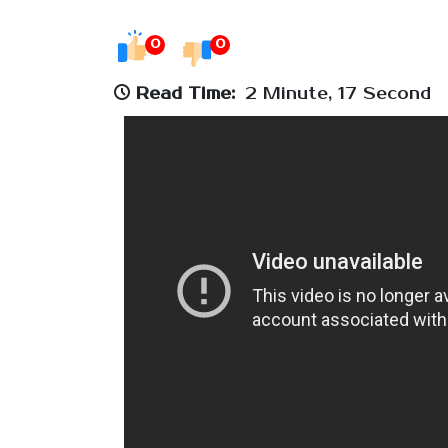
0
0
Read Time:
2 Minute, 17 Second