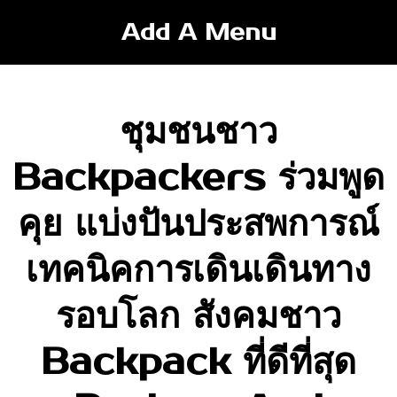
Add A Menu
ชุมชนชาว
Backpackers ร่วมพูด
คุย แบ่งปันประสพการณ์
เทคนิคการเดินเดินทาง
รอบโลก สังคมชาว
Backpack ที่ดีที่สุด