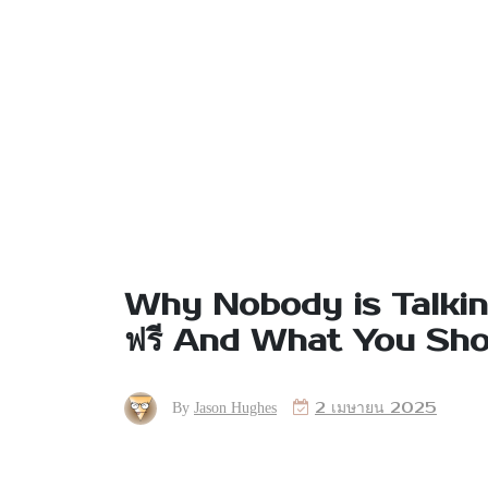
Why Nobody is Talkin
ฟรี And What You Sh
2 เมษายน 2025
By
Jason Hughes