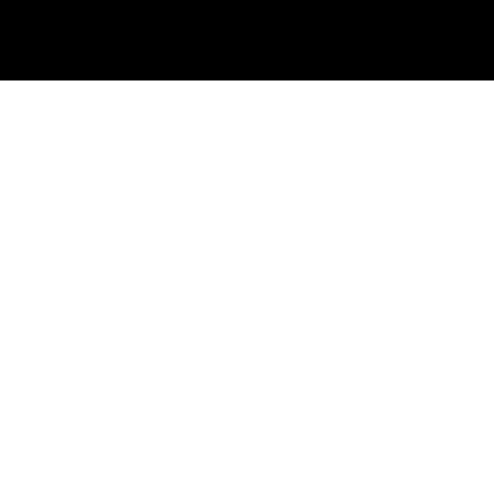
Skip
to
content