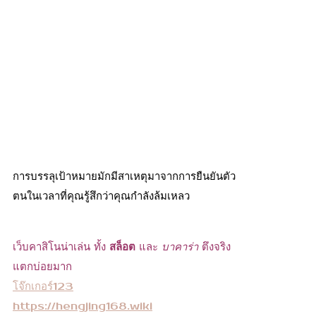
การบรรลุเป้าหมายมักมีสาเหตุมาจากการยืนยันตัว
ตนในเวลาที่คุณรู้สึกว่าคุณกำลังล้มเหลว
เว็บคาสิโนน่าเล่น ทั้ง
สล็อต
และ
บาคาร่า
ตึงจริง
แตกบ่อยมาก
โจ๊กเกอร์123
https://hengjing168.wiki