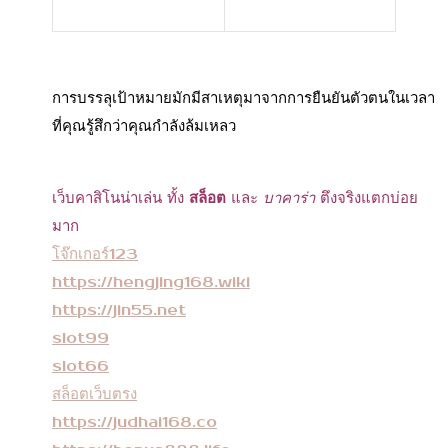
20
26
การบรรลุเป้าหมายมักมีสาเหตุมาจากการยืนยันตัวตนในเวลา
ufa
ที่คุณรู้สึกว่าคุณกำลังล้มเหลว
11b
et
เว็บคาสิโนน่าเล่น ทั้ง
สล็อต
และ
บาคาร่า
ตึงจริงแตกบ่อย
เว็บ
มาก
บอล
โจ๊กเกอร์123
สไต
https://hengjing168.wiki
https://jin55.net
ล์
slot99
อังก
slot66
ฤษ
สล็อตเว็บตรง
https://judhai168.co
แท้