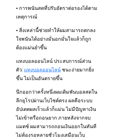
• การพนันสดที่ปรับอัตราต่อรองได้ตาม
เหตุการณ์
• สิ่งเหล่านี้ช่วยทำให้ผมสามารถตกลง
ใจพนันได้อย่างมั่นอกมั่นใจแล้วก็ถูก
ต้องแม่นยำขึ้น
แทงบอลออนไลน์ ประสบการณ์ส่วน
ตัว:
ชนะง่ายมากยิ่ง
แทงบอลออนไลน์
ขึ้น ไม่เป็นอันตรายขึ้น
นึกออกว่าครั้งหนึ่งผมเดิมพันบอลสดใน
ลีกยุโรปผ่านเว็บไซต์ตรง ผลคือระบบ
อัปเดตผลเร็วแล้วก็แม่น ไม่มีปัญหาเงิน
ไม่เข้าหรือถอนยาก ภายหลังจากจบ
แมตช์ ผมสามารถถอนเงินออกในทันที
ไม่ต้องรอหลายชั่วโมงเสมือนเว็บ