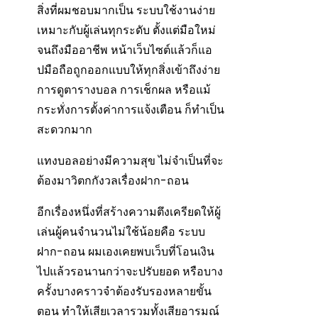
สิ่งที่ผมชอบมากเป็น ระบบใช้งานง่าย
เหมาะกับผู้เล่นทุกระดับ ตั้งแต่มือใหม่
จนถึงมืออาชีพ หน้าเว็บไซต์แล้วก็แอ
ปมือถือถูกออกแบบให้ทุกสิ่งเข้าถึงง่าย
การดูตารางบอล การเช็กผล หรือแม้
กระทั่งการตั้งค่าการแจ้งเตือน ก็ทำเป็น
สะดวกมาก
แทงบอลอย่างมีความสุข ไม่จำเป็นที่จะ
ต้องมาวิตกกังวลเรื่องฝาก-ถอน
อีกเรื่องหนึ่งที่สร้างความตึงเครียดให้ผู้
เล่นผู้คนจำนวนไม่ใช้น้อยคือ ระบบ
ฝาก-ถอน ผมเองเคยพบเว็บที่โอนเงิน
ไปแล้วรอนานกว่าจะปรับยอด หรือบาง
ครั้งบางคราวจำต้องรับรองหลายขั้น
ตอน ทำให้เสียเวลารวมทั้งเสียอารมณ์