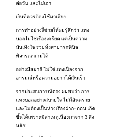
ต่อวัน และไม่เอา
เงินที่ควรต้องใช้มาเสี่ยง
การทำอย่างงี้ช่วยให้ผมรู้สึกว่า แทง
บอลไม่ใช่เรื่องเครียด แต่เป็นความ
บันเทิงใจ รวมทั้งสามารถพินิจ
พิจารณาเกมได้
อย่างมีสมาธิ ไม่ใช่แทงเนื่องจาก
อารมณ์หรือความอยากได้เงินเร็ว
จากประสบการณ์ตรง ผมพบว่า การ
แทงบอลอย่างสบายใจ ไม่มีอันตราย
และไม่ต้องเป็นห่วงเรื่องฝาก-ถอน เกิด
ขึ้นได้เพราะมีสาเหตุเนื่องมาจาก 3 สิ่ง
หลัก: