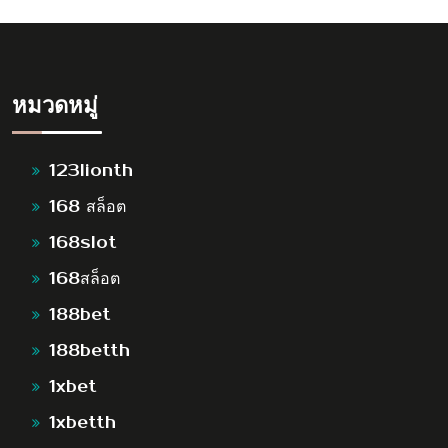
หมวดหมู่
123lionth
168 สล็อต
168slot
168สล็อต
188bet
188betth
1xbet
1xbetth