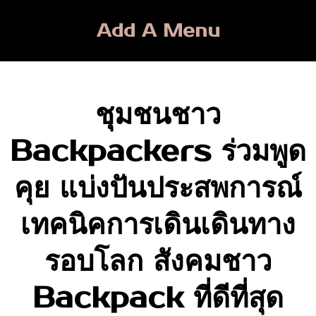
Skip
to
Add A Menu
content
ชุมชนชาว
Backpackers ร่วมพูด
คุย แบ่งปันประสพการณ์
เทคนิคการเดินเดินทาง
รอบโลก สังคมชาว
Backpack ที่ดีที่สุด