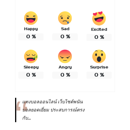
Happy
Sad
Excited
0
%
0
%
0
%
Sleepy
Angry
Surprise
0
%
0
%
0
%
แทงบอลออนไลน์ เว็บไซต์พนัน
บอลยอดเยี่ยม ประสบการณ์ตรง
กับ…