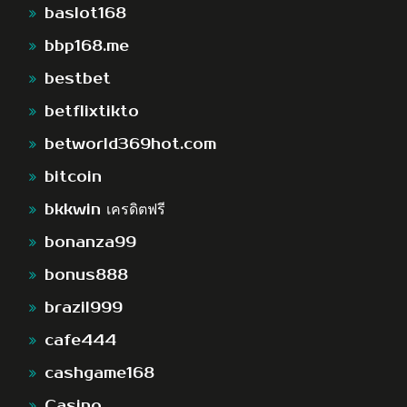
baslot168
bbp168.me
bestbet
betflixtikto
betworld369hot.com
bitcoin
bkkwin เครดิตฟรี
bonanza99
bonus888
brazil999
cafe444
cashgame168
Casino