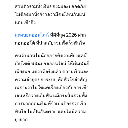
ส่วนตัวรวมทั้งเงินของผมจะปลอดภัย
ไม่ต้องมานั่งกังวลว่ามีคนไหนกันแน่
แอบเข้าถึง
ที่ดีที่สุด 2026 ฝาก
แทงบอลออนไลน์
ถอนออโต้ ที่นำสมัยรวมทั้งเร็วทันใจ
คนจำนวนไม่น้อยอาจคิดว่าเพียงแค่มี
เว็บไซต์ พนันบอลออนไลน์ ให้เดิมพันก็
เพียงพอ แต่ว่าที่จริงแล้ว ความเร็วและ
ความล้ำยุคของระบบ คือหัวใจสำคัญ
เพราะว่าไม่ใช่แค่เรื่องเกี่ยวกับการเข้า
เล่นหรือวางเดิมพัน แม้กระนั้นรวมทั้ง
การฝากถอนเงิน ที่จำเป็นต้องรวดเร็ว
ทันใจ ไม่เป็นอันตราย และไม่มีความ
ยุ่งยาก