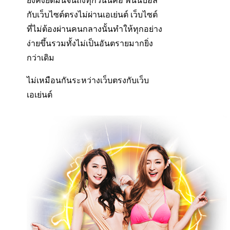
ยังคงยึดมั่นจนถึงทุกวันนี้คือ พนันบอล
กับเว็บไซต์ตรงไม่ผ่านเอเย่นต์ เว็บไซต์
ที่ไม่ต้องผ่านคนกลางนั้นทำให้ทุกอย่าง
ง่ายขึ้นรวมทั้งไม่เป็นอันตรายมากยิ่ง
กว่าเดิม
ไม่เหมือนกันระหว่างเว็บตรงกับเว็บ
เอเย่นต์