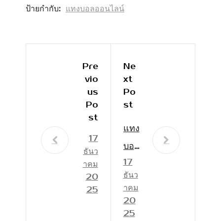
ป้ายกำกับ:
แทงบอลออนไลน์
Pre
Ne
Vio
Xt
Us
Po
Po
St
St
แทง
17
บอล
ธันว
17
ออน
าคม
ธันว
20
ไลน์
าคม
25
18
20
25
มี.ค.