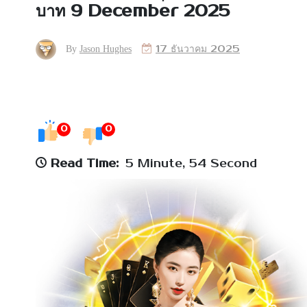
บาท 9 December 2025
17 ธันวาคม 2025
By
Jason Hughes
0
0
Read Time:
5 Minute, 54 Second