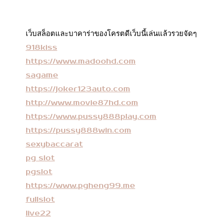
เว็บสล็อตและบาคาร่าของโครตดีเว็บนี้เล่นแล้วรวยจัดๆ
918kiss
https://www.madoohd.com
sagame
https://joker123auto.com
http://www.movie87hd.com
https://www.pussy888play.com
https://pussy888win.com
sexybaccarat
pg slot
pgslot
https://www.pgheng99.me
fullslot
live22