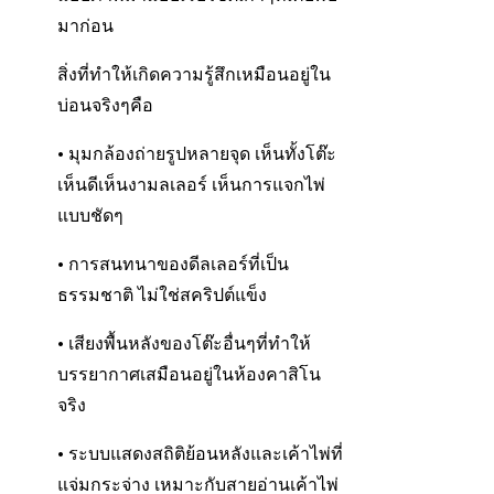
มาก่อน
สิ่งที่ทำให้เกิดความรู้สึกเหมือนอยู่ใน
บ่อนจริงๆคือ
• มุมกล้องถ่ายรูปหลายจุด เห็นทั้งโต๊ะ
เห็นดีเห็นงามลเลอร์ เห็นการแจกไพ่
แบบชัดๆ
• การสนทนาของดีลเลอร์ที่เป็น
ธรรมชาติ ไม่ใช่สคริปต์แข็ง
• เสียงพื้นหลังของโต๊ะอื่นๆที่ทำให้
บรรยากาศเสมือนอยู่ในห้องคาสิโน
จริง
• ระบบแสดงสถิติย้อนหลังและเค้าไพ่ที่
แจ่มกระจ่าง เหมาะกับสายอ่านเค้าไพ่