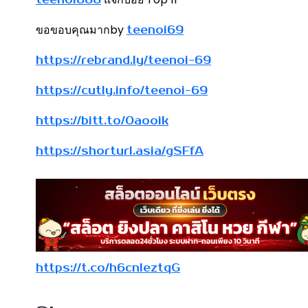
teenoi888
ขอขอบคุณมากby
teenoi69
https://rebrand.ly/teenoi-69
https://cutly.info/teenoi-69
https://bitt.to/0aooik
https://shorturl.asia/gSFfA
https://t.co/h6cnleztqG