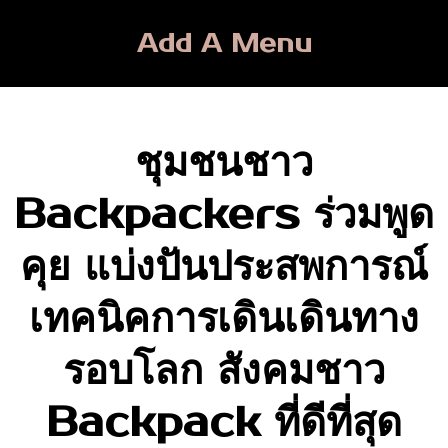
Skip
to
Add A Menu
content
ชุมชนชาว
Backpackers ร่วมพูด
คุย แบ่งปันประสพการณ์
เทคนิคการเดินเดินทาง
รอบโลก สังคมชาว
Backpack ที่ดีที่สุด