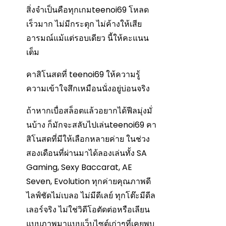
สิ่งจำเป็นคือทุกเกมteenoi69 โหลด
เร็วมาก ไม่มีกระตุก ไม่ค้างให้เสีย
อารมณ์แม้แต่รอบเดียว นี้ให้คะแนน
เต็ม
คาสิโนสดที่ teenoi69 ให้ความรู้
ความเข้าใจสึกเหมือนนั่งอยู่บ่อนจริง
ถ้าหากเบื่อสล็อตแล้วอยากได้ฟีลมุ่งมั่
นบ้าง ก็มักจะสลับไปเล่นteenoi69 คา
สิโนสดที่มีให้เลือกหลายค่าย ในช่วง
สองเดือนที่ผ่านมาได้ลองเล่นทั้ง SA
Gaming, Sexy Baccarat, AE
Seven, Evolution ทุกค่ายคุณภาพดี
ไลฟ์ชัดไม่เบลอ ไม่มีดีเลย์ ทุกโต๊ะมีดีล
เลอร์จริง ไม่ใช่วิดีโอตัดต่อหรือเลียน
แบบภาพมาแบบเว็บไซต์เก่าๆที่เคยพบ