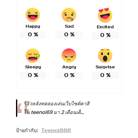
Happy
Sad
Excited
0
%
0
%
0
%
Sleepy
Angry
Surprise
0
%
0
%
0
%
รีวิวหลังทดลองเล่นเว็บไซต์คาสิ
โน teenoi69 มา 2 เดือนเต็…
ป้ายกำกับ:
Teenoi888