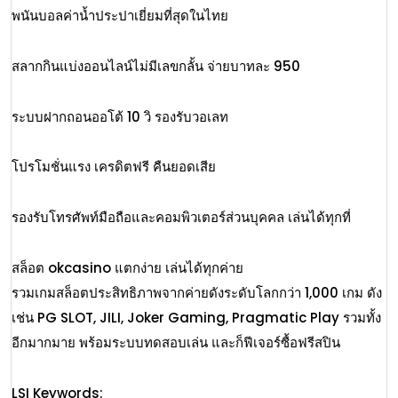
พนันบอลค่าน้ำประปาเยี่ยมที่สุดในไทย
สลากกินแบ่งออนไลน์ไม่มีเลขกลั้น จ่ายบาทละ 950
ระบบฝากถอนออโต้ 10 วิ รองรับวอเลท
โปรโมชั่นแรง เครดิตฟรี คืนยอดเสีย
รองรับโทรศัพท์มือถือและคอมพิวเตอร์ส่วนบุคคล เล่นได้ทุกที่
สล็อต okcasino แตกง่าย เล่นได้ทุกค่าย
รวมเกมสล็อตประสิทธิภาพจากค่ายดังระดับโลกกว่า 1,000 เกม ดัง
เช่น PG SLOT, JILI, Joker Gaming, Pragmatic Play รวมทั้ง
อีกมากมาย พร้อมระบบทดสอบเล่น และก็ฟีเจอร์ซื้อฟรีสปิน
LSI Keywords: