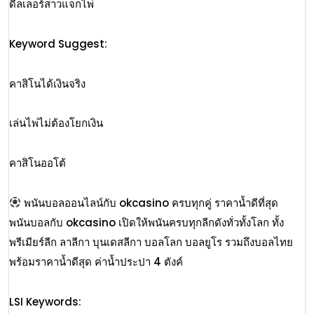
ดีลเลอร์สาวแจกไพ่
Keyword Suggest:
คาสิโนได้เงินจริง
เล่นไพ่ไม่ต้องโยกเงิน
คาสิโนออโต้
พนันบอลออนไลน์กับ okcasino ครบทุกคู่ ราคาน้ำดีที่สุด
พนันบอลกับ okcasino เปิดให้พนันครบทุกลีกดังทั่วทั้งโลก ทั้ง
พรีเมียร์ลีก ลาลีกา บุนเดสลีกา บอลโลก บอลยูโร รวมถึงบอลไทย
พร้อมราคาน้ำดีสุด ค่าน้ำประปา 4 ตังค์
LSI Keywords: