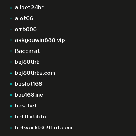
allbet24hr
alot66
amb888
askyouwin888 vip
Baccarat
baj88thb
baj88thbz.com
baslot168
bbp168.me
bestbet
betflixtikto
betworld369hot.com