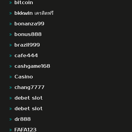
bitcoin
bkkwin เครดิตฟรี
bonanza99
bonus888
brazil999
cafe444
cashgame168
Casino
chang7777
debet slot
debet slot
dr888
FAFA123