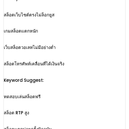
สล็อตเว็บไซต์ตรงไม่ล็อกยูส
เกมสล็อตแตกหนัก
เว็บสล็อตวอเลทไม่มีอย่างต่ำ
สล็อตโทรศัพท์เคลื่อนที่ได้เงินจริง
Keyword Suggest:
ทดสอบเล่นสล็อตฟรี
สล็อต RTP สูง