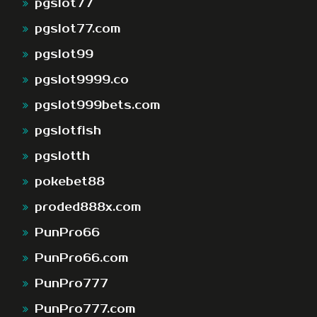
pgslot77
pgslot77.com
pgslot99
pgslot9999.co
pgslot999bets.com
pgslotfish
pgslotth
pokebet88
proded888x.com
PunPro66
PunPro66.com
PunPro777
PunPro777.com