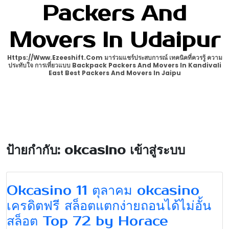
Packers And
Movers In Udaipur
Https://www.ezeeshift.com มาร่วมแชร์ประสบการณ์ เทคนิคที่ควรรู้ ความ
ประทับใจ การเที่ยวแบบ Backpack Packers And Movers In Kandivali
East Best Packers And Movers In Jaipu
ป้ายกำกับ:
okcasino เข้าสู่ระบบ
Okcasino 11 ตุลาคม okcasino
เครดิตฟรี สล็อตแตกง่ายถอนได้ไม่อั้น
สล็อต Top 72 by Horace