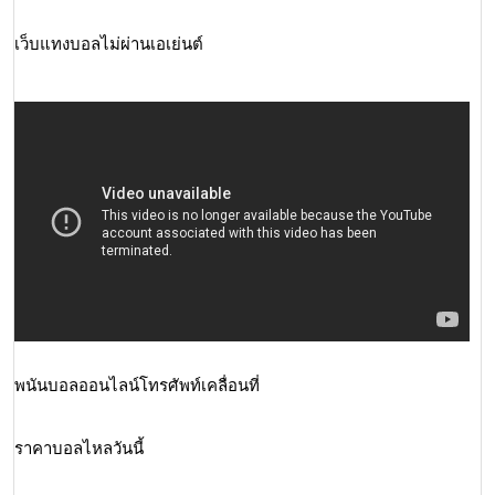
เว็บแทงบอลไม่ผ่านเอเย่นต์
พนันบอลออนไลน์โทรศัพท์เคลื่อนที่
ราคาบอลไหลวันนี้