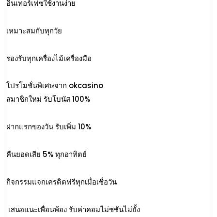
อินเทอร์เฟซใช้งานง่าย
เหมาะสมกับทุกวัย
รองรับทุกเครื่องไม้เครื่องมือ
โปรโมชั่นพิเศษจาก okcasino
สมาชิกใหม่ รับโบนัส 100%
ฝากแรกของวัน รับเพิ่ม 10%
คืนยอดเสีย 5% ทุกอาทิตย์
กิจกรรมแจกเครดิตฟรีทุกเมื่อเชื่อวัน
‍‍‍ เสนอแนะเพื่อนพ้อง รับค่าคอมไม่ชชันไม่ยั้ง