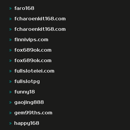
faro168
fcharoenkit168.com
fcharoenkit168.com
finnivips.com
fox689ok.com
fox689ok.com
fullsloteiei.com
fullslotpg
funny18
gaojing888
gem99ths.com
happy168