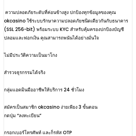
️ ความปลอดภัยระดับที่ค่อนข้างสูง ปกป้องทุกข้อมูลของคุณ
okcasino ใช้ระบบรักษาความปลอดภัยชนิดเดียวกันกับธนาคาร
(SSL 256-bit) พร้อมระบบ KYC สำหรับคุ้มครองปกป้องบัญชี
ปลอมและฟอกเงิน คุณสามารถพนันได้อย่างมั่นใจ
ไม่มีประวัติความเป็นมาโกง
สำรวจธุรกรรมได้จริง
กลุ่มแอดมินมืออาชีพให้บริการ 24 ชั่วโมง
สมัครเป็นสมาชิก okcasino ง่ายเพียง 3 ขั้นตอน
กดปุ่ม “ลงทะเบียน”
กรอกเบอร์โทรศัพท์ และก็รหัส OTP