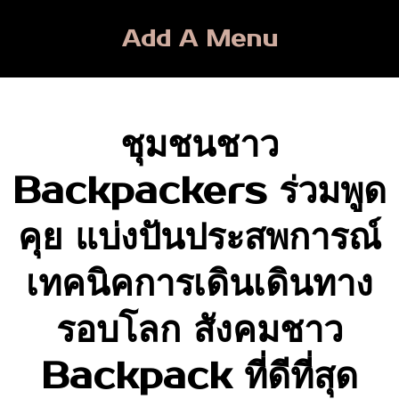
Skip
to
Add A Menu
content
ชุมชนชาว
Backpackers ร่วมพูด
คุย แบ่งปันประสพการณ์
เทคนิคการเดินเดินทาง
รอบโลก สังคมชาว
Backpack ที่ดีที่สุด