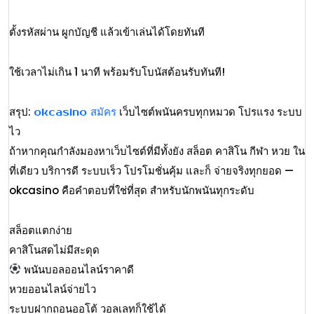
ตั้งรหัสผ่าน ผูกบัญชี แล้วเข้าเล่นได้โดยทันที
ใช้เวลาไม่เกิน 1 นาที พร้อมรับโบนัสต้อนรับทันที!
สรุป:
เว็บไซต์พนันครบทุกหมวด โปรแรง ระบบ
okcasino สมัคร
ไว
ถ้าหากคุณกำลังมองหาเว็บไซต์ที่มีทั้งยัง สล็อต คาสิโน กีฬา หวย ใน
ที่เดียว บริการดี ระบบเร็ว โปรโมชั่นคุ้ม และก็ จ่ายจริงทุกยอด —
okcasino คือคำตอบที่ใช่ที่สุด สำหรับนักพนันทุกระดับ
สล็อตแตกง่าย
คาสิโนสดไม่มีสะดุด
พนันบอลออนไลน์ราคาดี
หวยออนไลน์จ่ายไว
ระบบฝากถอนออโต้ วอลเลทก็ใช้ได้