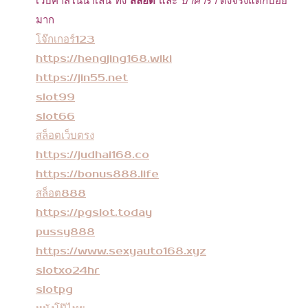
เว็บคาสิโนน่าเล่น ทั้ง
สล็อต
และ
บาคาร่า
ตึงจริงแตกบ่อย
มาก
โจ๊กเกอร์123
https://hengjing168.wiki
https://jin55.net
slot99
slot66
สล็อตเว็บตรง
https://judhai168.co
https://bonus888.life
สล็อต888
https://pgslot.today
pussy888
https://www.sexyauto168.xyz
slotxo24hr
slotpg