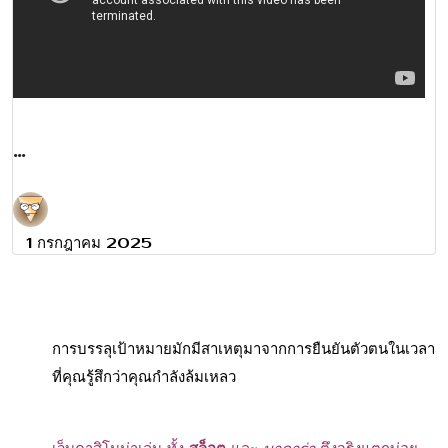
…
1 กรกฎาคม 2025
การบรรลุเป้าหมายมักมีสาเหตุมาจากการยืนยันตัวตนในเวลา
ที่คุณรู้สึกว่าคุณกำลังล้มเหลว