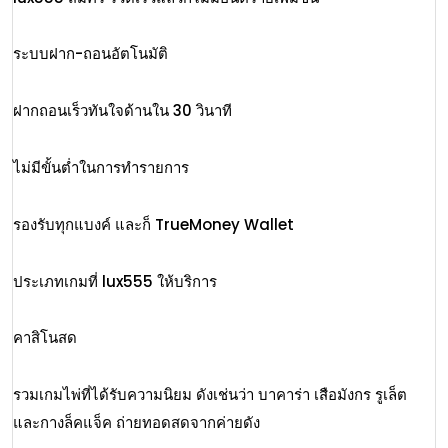
ระบบฝาก-ถอนอัตโนมัติ
ฝากถอนเร็วทันใจด้านใน 30 วินาที
ไม่มีขั้นต่ำในการทำรายการ
รองรับทุกแบงค์ และก็ TrueMoney Wallet
ประเภทเกมที่ lux555 ให้บริการ
คาสิโนสด
รวมเกมไพ่ที่ได้รับความนิยม ดังเช่นว่า บาคาร่า เสือมังกร รูเล็ต
และกางล็คแจ็ค ถ่ายทอดสดจากค่ายดัง