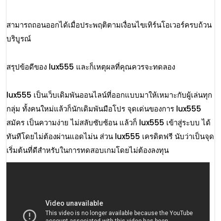
สามารถถอนออกได้เมื่อประพฤติตามเงื่อนไขเทิร์นโอเวอร์ครบถ้วน
บริบูรณ์
สรุปข้อดีของ lux555 และก็เหตุผลที่คุณควรจะทดลอง
lux555 เป็นเว็บเดิมพันออนไลน์ที่ออกแบบมาให้เหมาะกับผู้เล่นทุก
กลุ่ม ทั้งคนใหม่แล้วก็นักเดิมพันมือโปร จุดเด่นของการ lux555
สมัคร เป็นความง่าย ไม่สลับซับซ้อน แล้วก็ lux555 เข้าสู่ระบบ ได้
ทันทีโดยไม่ต้องผ่านแอดไม่น ส่วน lux555 เครดิตฟรี นับว่าเป็นจุด
เริ่มต้นที่ดีสำหรับในการทดสอบเกมโดยไม่ต้องลงทุน