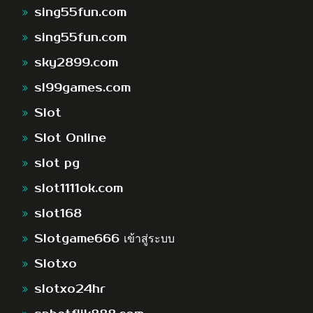
sing55fun.com
sing55fun.com
sky2899.com
sl99games.com
Slot
Slot Online
slot pg
slot1111ok.com
slot168
Slotgame666 เข้าสู่ระบบ
Slotxo
slotxo24hr