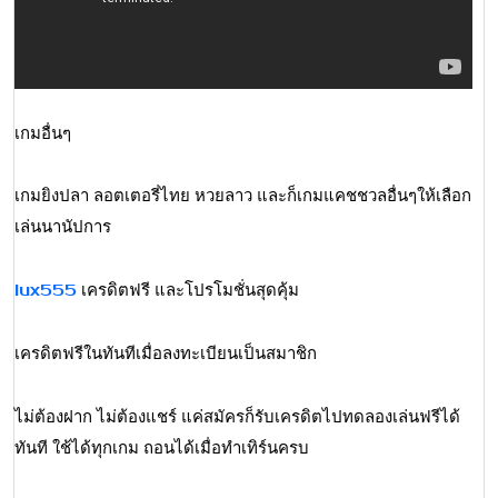
เกมอื่นๆ
เกมยิงปลา ลอตเตอรี่ไทย หวยลาว และก็เกมแคชชวลอื่นๆให้เลือก
เล่นนานัปการ
เครดิตฟรี และโปรโมชั่นสุดคุ้ม
lux555
เครดิตฟรีในทันทีเมื่อลงทะเบียนเป็นสมาชิก
ไม่ต้องฝาก ไม่ต้องแชร์ แค่สมัครก็รับเครดิตไปทดลองเล่นฟรีได้
ทันที ใช้ได้ทุกเกม ถอนได้เมื่อทำเทิร์นครบ