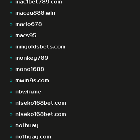
mac1bet789.com
macau888.win
mario678
mars95
mmgoldsbets.com
monkey789
mono1688
mwin9s.com
nbwin.me
niseko168bet.com
niseko168bet.com
no1huay
no1huay.com