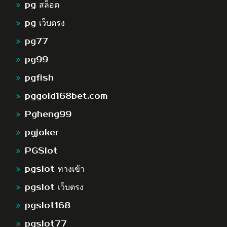
pg สล็อต
pg เว็บตรง
pg77
pg99
pgfish
pggold168bet.com
Pgheng99
pgjoker
PGSlot
pgslot ทางเข้า
pgslot เว็บตรง
pgslot168
pgslot77