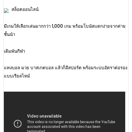
สล็อตออนไลน์
มีเกมให้เลือกเล่นมากกว่า 1,000 เกม พร้อมโบนัสแตกง่ายจากค่าย
ชั้นนำ
เดิมพันกีฬา
แทงบอล มวย บาสเกตบอล แล้วก็อีสปอร์ต พร้อมระบบอัตราต่อรอง
แบบเรียลไทม์