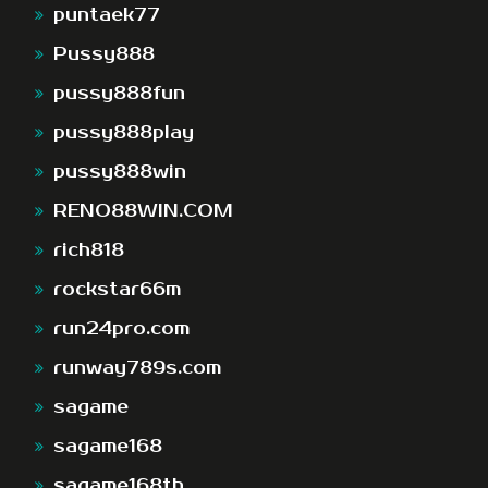
puntaek77
Pussy888
pussy888fun
pussy888play
pussy888win
RENO88WIN.COM
rich818
rockstar66m
run24pro.com
runway789s.com
sagame
sagame168
sagame168th