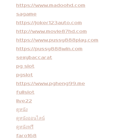
https://www.madoohd.com
sagame
https://joker123auto.com
http://www.movie87hd.com
https://www.pussy888play.com
https://pussy888win.com
sexybaccarat
pg slot
pgslot
https://www.pgheng99.me
fullslot
live22
ดูหนัง
ดูหนังออนไลน์
ดูหนังฟรี
faro168