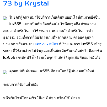
73 by Krystal
ในยุคที่ผู้คนหันมาใช้บริการเว็บเดิมพันออนไลน์กันมากยิ่งขึ้น
lux555 แปลงเป็นตัวเลือกที่คนไม่ใช่น้อยพูดถึง ด้วยความ
สะดวกสำหรับในการใช้งาน ความปลอดภัยสำหรับในการทำ
ธุรกรรม รวมทั้งการให้บริการเกมที่หลากหลาย ครอบคลุมทุก
ประเภท พร้อมระบบ
ที่เร็ว และการ lux555 เข้าสู่
lux555 สมัคร
ระบบ ที่ใช้งานง่าย ไม่ว่าคุณจะเป็นนักเดิมพันคนใหม่หรือมืออาชีพ
lux555 เครดิตฟรี ก็พร้อมเป็นจุดกำเนิดให้คุณเดิมพันอย่างมั่นใจ
คุณสมบัติเด่นของ lux555 ที่ตอบโจทย์ผู้เล่นยุคสมัยใหม่
ระบบการใช้งานล้ำสมัย
หน้าเว็บไซต์โหลดเร็ว ใช้งานได้ทุกเครื่องใช้ไม้สอย