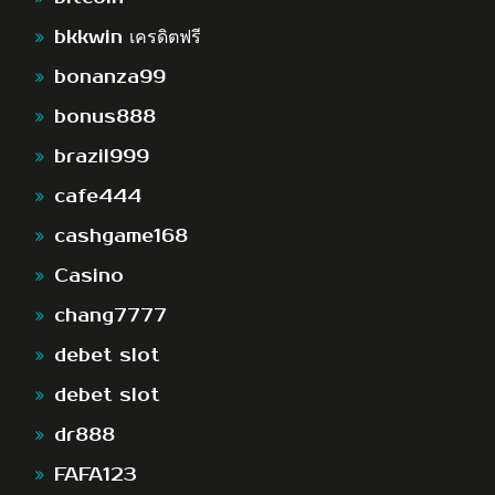
bkkwin เครดิตฟรี
bonanza99
bonus888
brazil999
cafe444
cashgame168
Casino
chang7777
debet slot
debet slot
dr888
FAFA123