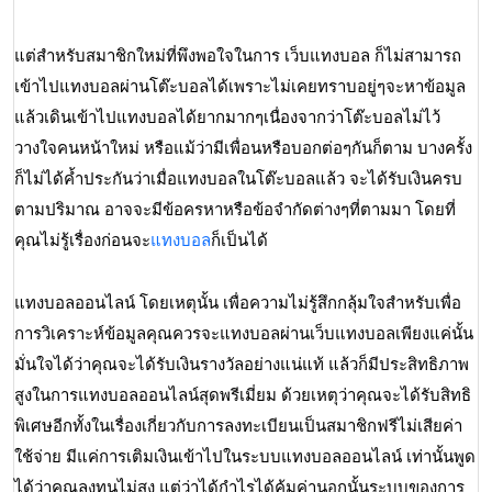
แต่สำหรับสมาชิกใหม่ที่พึงพอใจในการ เว็บแทงบอล ก็ไม่สามารถ
เข้าไปแทงบอลผ่านโต๊ะบอลได้เพราะไม่เคยทราบอยู่ๆจะหาข้อมูล
แล้วเดินเข้าไปแทงบอลได้ยากมากๆเนื่องจากว่าโต๊ะบอลไม่ไว้
วางใจคนหน้าใหม่ หรือแม้ว่ามีเพื่อนหรือบอกต่อๆกันก็ตาม บางครั้ง
ก็ไม่ได้ค้ำประกันว่าเมื่อแทงบอลในโต๊ะบอลแล้ว จะได้รับเงินครบ
ตามปริมาณ อาจจะมีข้อครหาหรือข้อจำกัดต่างๆที่ตามมา โดยที่
คุณไม่รู้เรื่องก่อนจะ
ก็เป็นได้
แทงบอล
แทงบอลออนไลน์ โดยเหตุนั้น เพื่อความไม่รู้สึกกลุ้มใจสำหรับเพื่อ
การวิเคราะห์ข้อมูลคุณควรจะแทงบอลผ่านเว็บแทงบอลเพียงแค่นั้น
มั่นใจได้ว่าคุณจะได้รับเงินรางวัลอย่างแน่แท้ แล้วก็มีประสิทธิภาพ
สูงในการแทงบอลออนไลน์สุดพรีเมี่ยม ด้วยเหตุว่าคุณจะได้รับสิทธิ
พิเศษอีกทั้งในเรื่องเกี่ยวกับการลงทะเบียนเป็นสมาชิกฟรีไม่เสียค่า
ใช้จ่าย มีแค่การเติมเงินเข้าไปในระบบแทงบอลออนไลน์ เท่านั้นพูด
ได้ว่าคุณลงทุนไม่สูง แต่ว่าได้กำไรได้คุ้มค่านอกนั้นระบบของการ