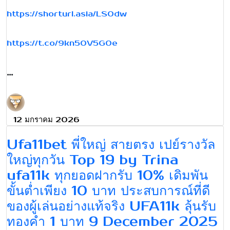
https://shorturl.asia/LS0dw
https://t.co/9kn50V5G0e
…
12 มกราคม 2026
Ufa11bet พี่ใหญ่ สายตรง เปย์รางวัล
ใหญ่ทุกวัน Top 19 by Trina
ufa11k ทุกยอดฝากรับ 10% เดิมพัน
ขั้นต่ำเพียง 10 บาท ประสบการณ์ที่ดี
ของผู้เล่นอย่างแท้จริง UFA11k ลุ้นรับ
ทองคำ 1 บาท 9 December 2025