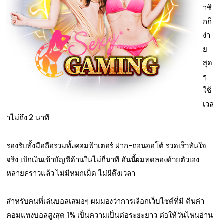
าชิ
กก็
ง่า
ย
สุด
ๆ
ใช้
เวล
าไม่ถึง 2 นาที
รองรับทั้งมือถือรวมทั้งคอมพิวเตอร์ ฝาก-ถอนออโต้ รวดเร็วทันใจ
จริง เบิกเงินเข้าบัญชีด้านในไม่กี่นาที อันนี้ผมทดลองด้วยตัวเอง
หลายคราวแล้ว ไม่มีหมกเม็ด ไม่มีดึงเวลา
สำหรับคนที่เล่นบอลเสมอๆ ผมมองว่าการเลือกเว็บไซต์ที่มี คืนค่า
คอมแทงบอลสูงสุด 1% เป็นความเป็นต่อระยะยาว ต่อให้วันไหนอ่าน