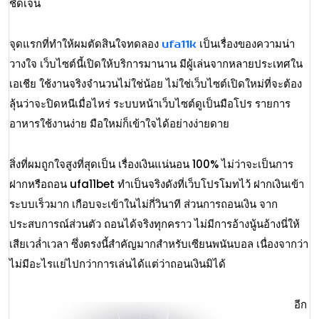
ชัดเจน
จุดแรกที่ทำให้ผมตัดสินใจทดลอง
เป็นเรื่องของความน่า
ufa11k
วางใจ เว็บไซต์นี้เปิดให้บริการมานาน มีผู้เล่นจากหลายประเทศใน
เอเชีย ใช้งานจริงจำนวนไม่ใช่น้อย ไม่ใช่เว็บไซต์เปิดใหม่ที่จะต้อง
ลุ้นว่าจะปิดหนีเมื่อไหร่ ระบบหน้าเว็บไซต์ดูเป็นมือโปร รายการ
อาหารใช้งานง่าย มือใหม่ก็เข้าใจได้อย่างง่ายดาย
สิ่งที่ผมถูกใจสูงที่สุดเป็น เรื่องเงินแน่นอน 100% ไม่ว่าจะเป็นการ
ฝากหรือถอน ufa11bet ทำเป็นจริงดังที่เว็บโปรโมทไว้ ฝากเงินเข้า
ระบบเร็วมาก เกือบจะเข้าในไม่กี่วินาที ส่วนการถอนเงิน จาก
ประสบการณ์ส่วนตัว ถอนได้จริงทุกคราว ไม่มีการอ้างนู้นอ้างนี่ให้
เสียเวล่ำเวลา ซึ่งตรงนี้สำคัญมากสำหรับเซียนพนันบอล เนื่องจากว่า
ไม่มีอะไรแย่ไปกว่าการเล่นได้แต่ว่าถอนเงินมิได้
อีก