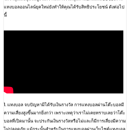
แทงบอลออนไลน์ยุคใหม่ยังทำให้คุณได้รับสิทธิประโยชน์ ดังต่อไป
นี้
1. แทงบอล จบปัญหามิได้รับเงินรางวัล การแทงบอลผ่านโต๊ะบอลมี
ความเสี่ยงสูงขึ้นมากยิ่งกว่า เพราะเหตุว่าเราไม่เคยทราบเลยว่าโต๊ะ
บอลที่เปิดมานั้น จะประกันเงินรางวัลหรือไม่และก็มีการเสี่ยงมีความ
ไม่ปลอดภัย แม้กระนั้นสำหรับในการแทงบอลผ่านเว็บไซต์แทงบอล