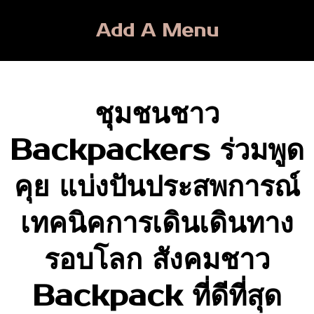
Skip
to
Add A Menu
content
ชุมชนชาว
Backpackers ร่วมพูด
คุย แบ่งปันประสพการณ์
เทคนิคการเดินเดินทาง
รอบโลก สังคมชาว
Backpack ที่ดีที่สุด