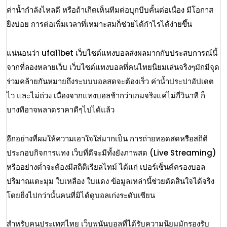
ค่าน้ำกำลังไหลดี หรือถ้าเกิดเห็นทีมต่อบุกบีบคั้นต่อเนื่อง มีโอกาส
ยิงบ่อย การต่อเพิ่มเวลาที่เหมาะสมก็ช่วยได้กำไรได้ง่ายขึ้น
แน่นอนว่า ufa11bet เว็บไซต์แทงบอลส่งผลมากกับประสบการณ์นี้
จากที่ลองหลายเว็บ เว็บไซต์แทงบอลที่คนไทยนิยมเล่นจริงๆมักมีจุด
ร่วมคล้ายกันหมายถึงระบบบอลสดจะต้องเร็ว ค่าน้ำประปาอัปเดต
ไว และไม่ถ่วง เนื่องจากแทงบอลช้ากว่าเกมจริงแค่ไม่กี่วินาที ก็
บางทีอาจพลาดราคาดีๆไปได้แล้ว
อีกอย่างที่ผมให้ความเอาใจใส่มากเป็น การถ่ายทอดสดหรือสถิติ
ประกอบกิจการแทง เว็บที่ดีจะมีทั้งยังภาพสด (Live Streaming)
หรืออย่างต่ำจะต้องมีสถิติเรียลไทม์ ได้แก่ เปอร์เซ็นต์ครองบอล
ปริมาณเตะมุม ใบเหลือง ใบแดง ข้อมูลเหล่านี้ช่วยตัดสินใจได้จริง
โดยยิ่งไปกว่านั้นคนที่มิได้ดูบอลเก่งระดับเซียน
สำหรับคนประเทศไทย เว็บพนันบอลที่ได้รับความนิยมมักรองรับ