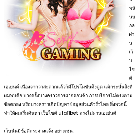
พนั
นบ
อล
ผ่า
น
เว็
บ
ไซ
ต์
เอเย่นต์ เนื่องจากว่าสะดวกแล้วก็มีโปรโมชั่นดึงดูด แม้กระนั้นสิ่งที่
ผมพบคือ บางครั้งบางคราวการฝากถอนช้า การบริการไม่ตรงตาม
ข้อตกลง หรือบางคราวเกิดปัญหาข้อมูลส่วนตัวรั่วไหล สิ่งพวกนี้
ทำให้ผมเริ่มค้นหา เว็บไซต์ ufa11bet ตรงไม่ผ่านเอเย่นต์
เว็บนั่นมีข้อดีกระจ่างแจ้ง อย่างเช่น: