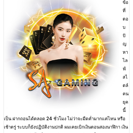
ข้อ
ที่
ตอ
บ
ปั
ญ
หา
ไล
ฟ์
สไ
ตล์
คน
ยุค
นี้
เป็น ฝากถอนได้ตลอด 24 ชั่วโมง ไม่ว่าจะมืดค่ำมากแค่ไหน หรือ
เช้าตรู่ ระบบก็ยังปฏิบัติงานปกติ ผมเคยเบิกเงินตอนสองนาฬิกา เงิน