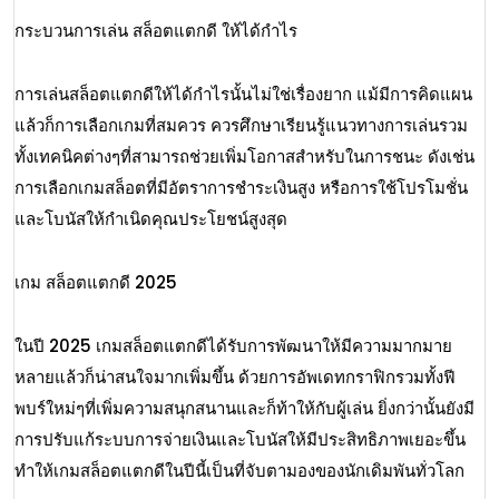
กระบวนการเล่น สล็อตแตกดี ให้ได้กำไร
การเล่นสล็อตแตกดีให้ได้กำไรนั้นไม่ใช่เรื่องยาก แม้มีการคิดแผน
แล้วก็การเลือกเกมที่สมควร ควรศึกษาเรียนรู้แนวทางการเล่นรวม
ทั้งเทคนิคต่างๆที่สามารถช่วยเพิ่มโอกาสสำหรับในการชนะ ดังเช่น
การเลือกเกมสล็อตที่มีอัตราการชำระเงินสูง หรือการใช้โปรโมชั่น
และโบนัสให้กำเนิดคุณประโยชน์สูงสุด
เกม สล็อตแตกดี 2025
ในปี 2025 เกมสล็อตแตกดีได้รับการพัฒนาให้มีความมากมาย
หลายแล้วก็น่าสนใจมากเพิ่มขึ้น ด้วยการอัพเดทกราฟิกรวมทั้งฟี
พบร์ใหม่ๆที่เพิ่มความสนุกสนานและก็ท้าให้กับผู้เล่น ยิ่งกว่านั้นยังมี
การปรับแก้ระบบการจ่ายเงินและโบนัสให้มีประสิทธิภาพเยอะขึ้น
ทำให้เกมสล็อตแตกดีในปีนี้เป็นที่จับตามองของนักเดิมพันทั่วโลก