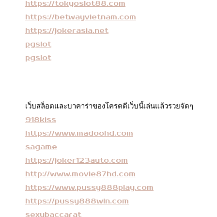
https://tokyoslot88.com
https://betwayvietnam.com
https://jokerasia.net
pgslot
pgslot
เว็บสล็อตและบาคาร่าของโครตดีเว็บนี้เล่นแล้วรวยจัดๆ
918kiss
https://www.madoohd.com
sagame
https://joker123auto.com
http://www.movie87hd.com
https://www.pussy888play.com
https://pussy888win.com
sexybaccarat