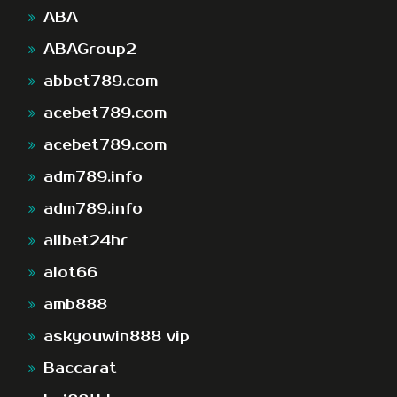
ABA
ABAGroup2
abbet789.com
acebet789.com
acebet789.com
adm789.info
adm789.info
allbet24hr
alot66
amb888
askyouwin888 vip
Baccarat