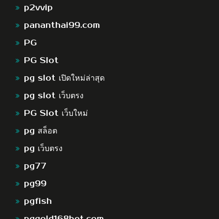
p2vvip
pananthai99.com
PG
PG Slot
pg slot เปิดใหม่ล่าสุด
pg slot เว็บตรง
PG Slot เว็บใหม่
pg สล็อต
pg เว็บตรง
pg77
pg99
pgfish