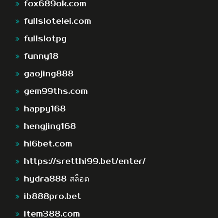
fox689ok.com
fullsloteiei.com
fullslotpg
funny18
gaojing888
gem99ths.com
happy168
hengjing168
hi6bet.com
https://sretthi99.bet/enter/
hydra888 สล็อต
ib888pro.bet
item388.com