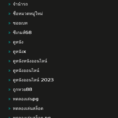
จำนำรถ
ชื่อหมวดหมู่ใหม่
ซอยเบท
ซีเกมส์68
ดูหนัง
ดูหนังx
ดูหนังหนังออนไลน์
ดูหนังออนไลน์
ดูหนังออนไลน์ 2023
ถูกหวย88
ทดลองเล่นpg
ทดลองเล่นสล็อต