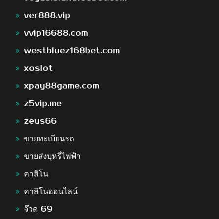
ver888.vip
vvip16688.com
westbluez168bet.com
xoslot
xpay88game.com
z5vip.me
zeus66
ขายทะเบียนรถ
ขายส่งบุหรี่ไฟฟ้า
คาสิโน
คาสิโนออนไลน์
จ๊วด 69