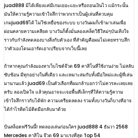
juad888 มิได้เพียงแค่มีเกมเยอะแยะหรือถอนเงินไว แม้กระนั้น
มันให้ความรู้ความเข้าใจสึกว่าพวกเราเป็นผู้เล่นที่ควบคุม
เกมjuad69ได้ ไม่ใช่เหยื่อของระบบ บางวันผมก็เข้ามาเล่นเพื่อ
ผ่อนคลายความเคลียด บางวันก็ตั้งมั่นลองเคล็ดวิธีใหม่ๆบันเทิงใจ
ราวกับกำลังทดลองบางสิ่งกับตัวเอง ที่สำคัญคือผมไม่เคยทราบสึก
ว่าตัวเองโดนเอารัดเอาเปรียบจากเว็บนี้เลย
ถ้าหากคุณกำลังมองหาเว็บไซต์จ๊วด 69 คาสิโนที่ใช้งานง่าย ไม่สลับ
ซับซ้อน มีทุกอย่างในที่เดียว และเหมาะสมกับทั้งมือใหม่และผู้ที่เล่น
มานานแล้ว juad69 เป็นตัวเลือกที่ผมกล้าบอกว่าไม่ควรละเลยเลย
ครับ ลองเปิดใจ แล้วคุณอาจจะเจอพื้นที่เล็กๆที่ให้ความรู้ความ
เข้าใจสึกราวกับได้พัก ความเครียดลดลง รวมทั้งบางวันก็บางทีอาจ
ได้กำไรติดไม้ติดมือกลับมาด้วย
ปั่นสล็อตฟรีวันนี้! ทดลองเล่นก่อนใคร juad888 4 ธันวา 2568
Mercedes คาสิโน จ๊วด 69 มาแรงที่สุด Top 54