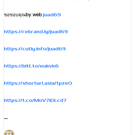
ขอขอบคุณby web
juad69
https://rebrand.ly/juad69
https://cutly.info/juad69
https://bitt.to/eukvk6
https://shorturl.asia/tpzeO
https://t.co/MoV7iDLcd7
…