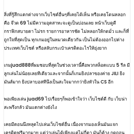
สิ่งที่รู้สึกแตกต่างจากเว็บไซต์อื่นๆที่เคยได้เห็น หรือเคยโดนหลอก
คือ จ๊วด 69 ไม่มีความอุตสาหะจะดูเป็นบ่อนเลย หน้าเว็บดูดี
กราฟิกสบายตา ไม่รก รายการอาหารชัด ไม่หลอกให้กดมั่ว และก็ที่
ถูกใจที่สุดเป็น ทุกเกมอยู่ในหมวดเดียวกัน เป็นไม่ต้องออกไปต่าง
ประเทศเว็บไซต์ หรือสลับกระเป๋าเครดิตอะไรให้ยุ่งยาก
เกมjuad888ที่ผมชอบที่สุดในช่วงเวลานี้คือพวกสล็อตแบบ 5 รีล มี
ลูกเล่นไม่น้อยเลยทีเดียวและจากนั้นก็เกมยิงปลาของค่าย JILI ยิง
มันส์มาก ยิงปลาบอสทีนึงเป็นสะใจมากกว่ายิงหัวใน CS อีก
พอเพียงเล่น juad69 ไปเรื่อยๆก็พอเข้าใจว่า เว็บไซต์ดี กับ เว็บน่า
สะพรึงกลัว มันแตกต่างยังไง
เคยมีตอนนึงหลุดไปเล่นเว็บไซต์อื่น เนื่องจากมองเห็นมันแจก
เครดิตฟรีมากมาย แต่ว่าเล่นได้เพียงแค่ไม่กี่ตา มันก็ค้าง กดถอน