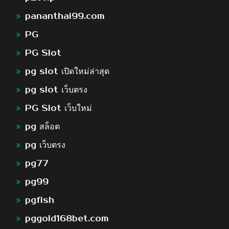
pananthai99.com
PG
PG Slot
pg slot เปิดใหม่ล่าสุด
pg slot เว็บตรง
PG Slot เว็บใหม่
pg สล็อต
pg เว็บตรง
pg77
pg99
pgfish
pggold168bet.com