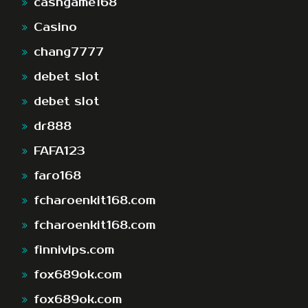
cashgame168
Casino
chang7777
debet slot
debet slot
dr888
FAFA123
faro168
fcharoenkit168.com
fcharoenkit168.com
finnivips.com
fox689ok.com
fox689ok.com