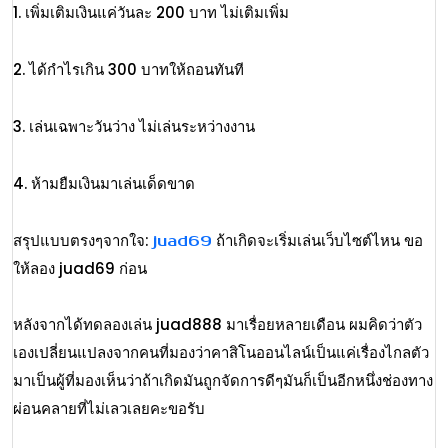
1. เพิ่มเติมเงินแค่วันละ 200 บาท ไม่เติมเพิ่ม
2. ได้กำไรเกิน 300 บาทให้ถอนทันที
3. เล่นเฉพาะวันว่าง ไม่เล่นระหว่างงาน
4. ห้ามยืมเงินมาเล่นเด็ดขาด
สรุปแบบตรงๆจากใจ:
ถ้าเกิดจะเริ่มเล่นเว็บไซต์ไหน ขอ
juad69
ให้ลอง juad69 ก่อน
หลังจากได้ทดลองเล่น juad888 มาเรื่อยหลายเดือน ผมคิดว่าตัว
เองเปลี่ยนแปลงจากคนที่มองว่าคาสิโนออนไลน์เป็นแค่เรื่องไกลตัว
มาเป็นผู้ที่มองเห็นว่าถ้าเกิดมันถูกจัดการดีๆมันก็เป็นอีกหนึ่งช่องทาง
ผ่อนคลายที่ไม่เลวเลยคะขอรับ