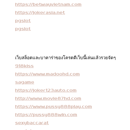
https://betwayvietnam.com
https://jokerasia.net
pgslot
pgslot
เว็บสล็อตและบาคาร่าของโครตดีเว็บนี้เล่นแล้วรวยจัดๆ
918kiss
https://www.madoohd.com
sagame
https://joker123auto.com
http://www.movie87hd.com
https://www.pussy888play.com
https://pussy888win.com
sexybaccarat