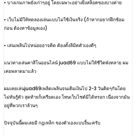
• บางเกมภาพยังเก่าๆอยู่ โดยเฉพาะอย่างยิ่งสล็อตของบางค่าย
• เว็บไม่มีให้ทดลองเล่นแบบไม่ใช้เงินจริง (ถ้าหากอยากฝึกซ้อม
ก่อน ต้องหาข้อมูลเอง)
• เล่นเพลินไปหน่อยอาจติด ต้องตั้งลิมิตตัวเองดีๆ
แนวทางเล่นคาสิโนออนไลน์ juad69 แบบไม่ให้ชีวิตพังทลาย ผม
เคยพลาดมาแล้ว
ผมเคยเล่นjuad69เพลิดเพลินจนเติมเงินไป 2-3 วันติดๆกันโดย
ไม่ทันรู้ตัว สุดท้ายก็เครียดเอง โทษเว็บไซต์มิได้หรอก เนื่องจากมัน
อยู่ที่พวกเราล้วนๆ
ปัจจุบันนี้ผมเลยมี กฎเหล็ก ของตัวเองแบบงี้นะครับ