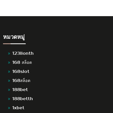
หมวดหมู่
123lionth
168 สล็อต
168slot
168สล็อต
188bet
188betth
1xbet