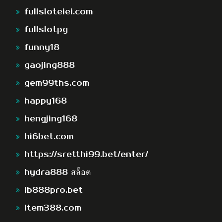
fullsloteiei.com
fullslotpg
funny18
gaojing888
gem99ths.com
happy168
hengjing168
hi6bet.com
https://sretthi99.bet/enter/
hydra888 สล็อต
ib888pro.bet
item388.com