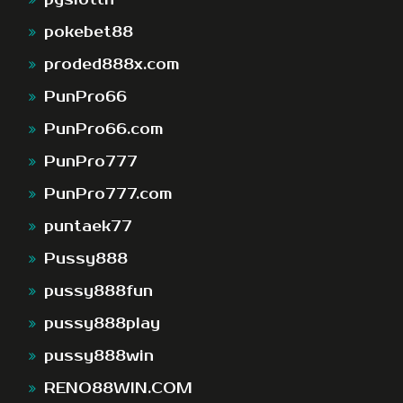
pgslotth
pokebet88
proded888x.com
PunPro66
PunPro66.com
PunPro777
PunPro777.com
puntaek77
Pussy888
pussy888fun
pussy888play
pussy888win
RENO88WIN.COM