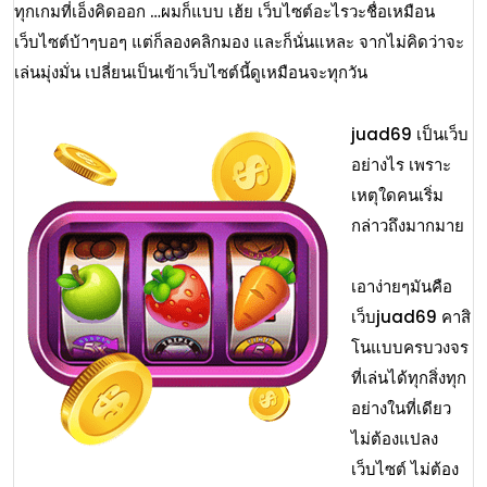
ทุกเกมที่เอ็งคิดออก …ผมก็แบบ เฮ้ย เว็บไซต์อะไรวะชื่อเหมือน
เว็บไซต์บ้าๆบอๆ แต่ก็ลองคลิกมอง และก็นั่นแหละ จากไม่คิดว่าจะ
เล่นมุ่งมั่น เปลี่ยนเป็นเข้าเว็บไซต์นี้ดูเหมือนจะทุกวัน
juad69 เป็นเว็บ
อย่างไร เพราะ
เหตุใดคนเริ่ม
กล่าวถึงมากมาย
เอาง่ายๆมันคือ
เว็บjuad69 คาสิ
โนแบบครบวงจร
ที่เล่นได้ทุกสิ่งทุก
อย่างในที่เดียว
ไม่ต้องแปลง
เว็บไซต์ ไม่ต้อง