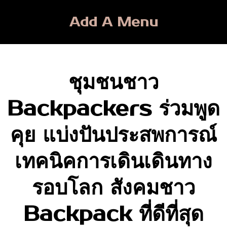
Skip
to
Add A Menu
content
ชุมชนชาว
Backpackers ร่วมพูด
คุย แบ่งปันประสพการณ์
เทคนิคการเดินเดินทาง
รอบโลก สังคมชาว
Backpack ที่ดีที่สุด