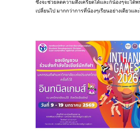
ซึ่งจะช่วยลดความตึงเครียดได้และก็น้องๆจะได้
เปลี่ยนไป มากกว่าการที่น้องๆเรียนอย่างเดียวแล