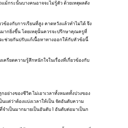
วแม้กระนั้นบางคนอาจจะไม่รู้ตัว ด้วยเหตุผลดัง
่ยวข้องกับการเรียนที่สูง คาดหวังแล้วทำไม่ได้ จึง
กยิ่งขึ้น โดยเหตุนั้นควรจะปรึกษาคุณครูที่
ะช่วยกันปรับแก้เนื้อหาทางออกให้กับหัวข้อนี้
ครียดความรู้สึกหนักใจในเรื่องที่เกี่ยวข้องกับ
่ทุกอย่างของชีวิต ไม่เอาเวลาทั้งหมดทั้งปวงของ
็นแต่ว่าต้องแบ่งเวลาให้เป็น จัดอันดับความ
งที่จำเป็นมากมายเป็นอันดับ 1 อันดับต่อมาเป็นก