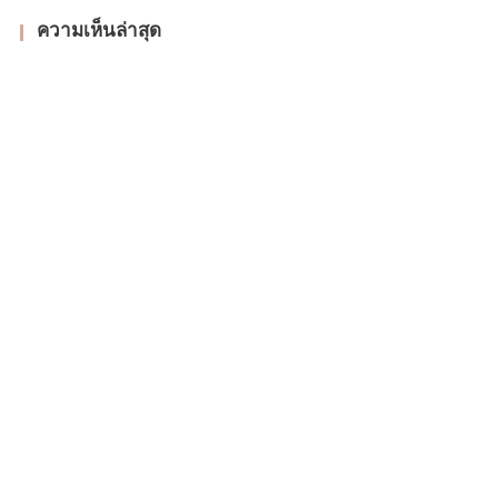
ความเห็นล่าสุด