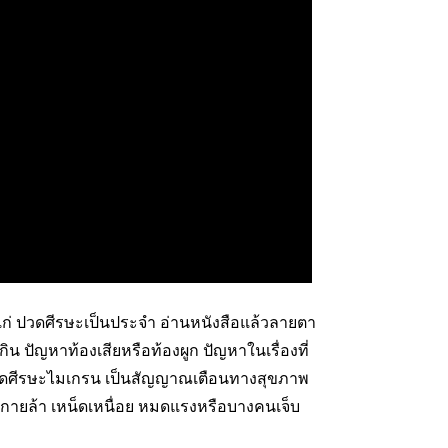
แก่ ปวดศีรษะเป็นประจำ อ่านหนังสือแล้วลายตา
ปัญหาท้องเสียหรือท้องผูก ปัญหาในเรื่องที่
าย ปวดศีรษะไมเกรน เป็นสัญญาณเตือนทางสุขภาพ
งกายล้า เหน็ดเหนื่อย หมดแรงหรือบางคนเจ็บ