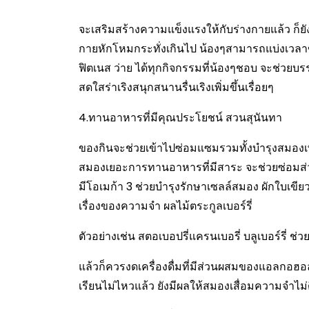
จะเสริมสร้างความแข็งแรงให้กับร่างกายแล้ว ก็ย
กายหักโหมกระทั่งเกินไป น้องๆสามารถแบ่งเวลาข้
ฟิตเนส ว่าย ได้ทุกกิจกรรมที่น้องๆชอบ จะช่วยบร
สดใสร่าเริงสนุกสนานรื่นเริงเพิ่มขึ้นเรื่อยๆ
4.ทานอาหารที่มีคุณประโยชน์ สวนสุนันทา
ของกินจะช่วยเข้าไปซ่อมแซมรวมทั้งบำรุงสมองเพ
สมองเยอะการทานอาหารที่มีสาระ จะช่วยซ่อมส่วนท
มีโอเมก้า 3 ช่วยบำรุงรักษาเซลล์สมอง ผักใบเขียว
เรื่องของความจำ ผลไม้ตระกูลเบอร์รี่
ตัวอย่างเช่น สตอเบอปรี่แครนเบอรี่ บลูเบอร์รี่ 
แล้วก็ควรงดเครื่องดื่มที่มีส่วนผสมของแอลกอฮอ
เรียนไม่ไหวแล้ว ยังมีผลให้สมองเสื่อมความจำไม่