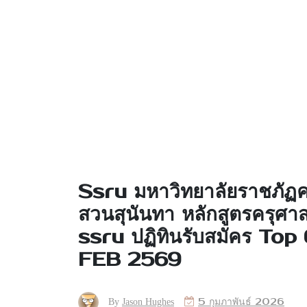
Ssru มหาวิทยาลัยราชภัฏค
สวนสุนันทา หลักสูตรครุศา
ssru ปฏิทินรับสมัคร To
FEB 2569
5 กุมภาพันธ์ 2026
By
Jason Hughes