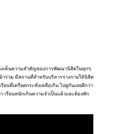
ล็งเห็นความสำคัญของการพัฒนานิสิตในทุกๆ
เข้าร่วม มีสถานที่สำหรับบริหารร่างกายให้นิสิต
นที่เครียดกระทั่งเหลือเกิน ไปดูกันเลยดีกว่า
ว่า เรียนหนักเกินความจำเป็นแล้วและต้องพัก