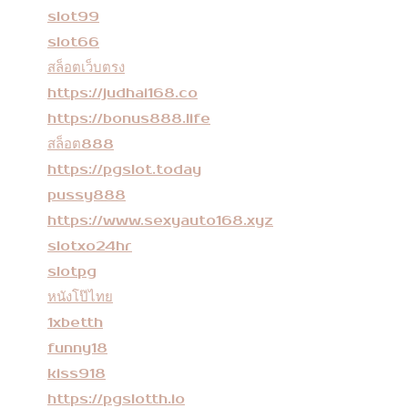
บา
slot99
ga
slot66
คา
me
สล็อตเว็บตรง
ร่า
168
https://judhai168.co
เจ้า
https://bonus888.life
8k
สล็อต888
ให
เว็บ
https://pgslot.today
ญ่
ปั่น
pussy888
เกม
บา
https://www.sexyauto168.xyz
ดี
slotxo24hr
คา
slotpg
บริก
ร่า
หนังโป๊ไทย
าร
ระบ
1xbetth
เด่น
funny18
บ
kiss918
แทง
ทัน
https://pgslotth.io
บอล