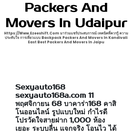
Packers And
Movers In Udaipur
Https://www.ezeeshift.com มาร่วมแชร์ประสบการณ์ เทคนิคที่ควรรู้ ความ
ประทับใจ การเที่ยวแบบ Backpack Packers And Movers In Kandivali
East Best Packers And Movers In Jaipu
Sexyauto168
sexyauto168a.com 11
พฤศจิกายน 68 บาคาร่า168 คาสิ
โนออนไลน์ รูปแบบใหม่ กำไรดี
โปรวัดใจสายฝาก 1,000 ห้อง
เยอะ ระบบลื่น แจกจริง โอนไว ได้