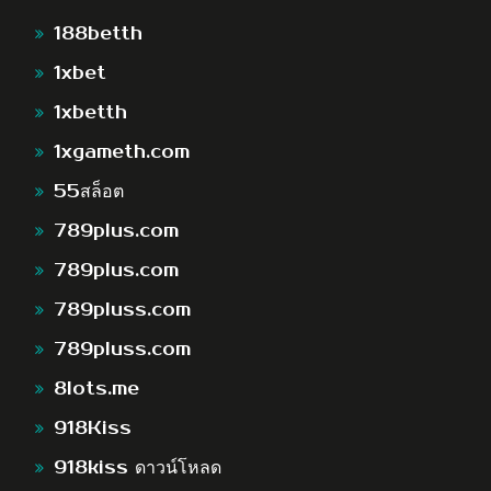
188betth
ไม่
1xbet
พลา
1xbetth
ด
1xgameth.com
To
55สล็อต
p
789plus.com
89
789plus.com
by
789pluss.com
Mu
789pluss.com
oi
8lots.me
918Kiss
918kiss ดาวน์โหลด