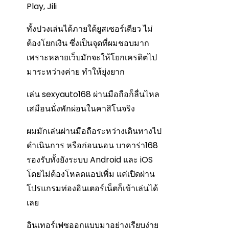
Play, Jili
ทั้งปวงเล่นได้ภายใต้ยูสเซอร์เดียว ไม่
ต้องโยกเงิน ซึ่งเป็นจุดที่ผมชอบมาก
เพราะหลายเว็บมักจะให้โยกเครดิตไป
มาระหว่างค่าย ทำให้ยุ่งยาก
เล่น sexyauto168 ผ่านมือถือก็ลื่นไหล
เสมือนนั่งพักผ่อนในคาสิโนจริง
ผมมักเล่นผ่านมือถือระหว่างเดินทางไป
ดำเนินการ หรือก่อนนอน บาคาร่า168
รองรับทั้งยังระบบ Android และ iOS
โดยไม่ต้องโหลดแอปเพิ่ม แค่เปิดผ่าน
โปรแกรมท่องอินเตอร์เน็ตก็เข้าเล่นได้
เลย
อินเทอร์เฟซออกแบบมาอย่างเรียบง่าย