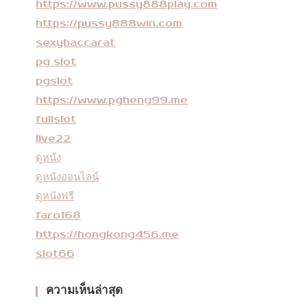
https://www.pussy888play.com
ร่า
กับ
https://pussy888win.com
แต
sexybaccarat
คน
pg slot
ก
แจก
pgslot
ง่าย
ไพ่
https://www.pgheng99.me
จ่าย
ได้
fullslot
เต็ม
live22
บา
ดูหนัง
ทุก
คา
ดูหนังออนไลน์
ตา
ร่า
ดูหนังฟรี
บา
faro168
สด
https://hongkong456.me
คา
เรี
slot66
ร่า
ยล
ถ้า
ความเห็นล่าสุด
ไทม์