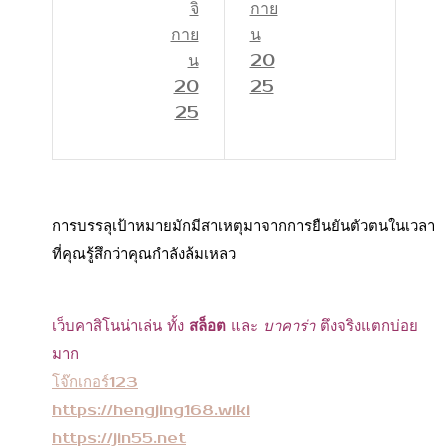
168
จิ
กาย
ma
กาย
น
8
น
20
tel
Se
20
25
e.t
25
xy
v
ga
17
me
SE
168
การบรรลุเป้าหมายมักมีสาเหตุมาจากการยืนยันตัวตนในเวลา
P
ที่คุณรู้สึกว่าคุณกำลังล้มเหลว
8
20
17
25
เว็บคาสิโนน่าเล่น ทั้ง
สล็อต
และ
บาคาร่า
ตึงจริงแตกบ่อย
ม.ค.
มาก
sa
69
โจ๊กเกอร์123
ga
se
https://hengjing168.wiki
me
xy
https://jin55.net