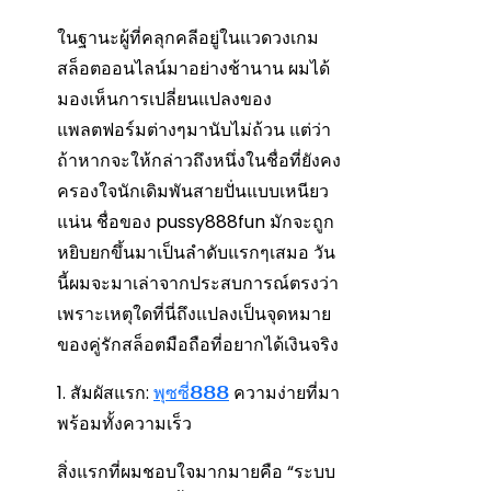
ในฐานะผู้ที่คลุกคลีอยู่ในแวดวงเกม
สล็อตออนไลน์มาอย่างช้านาน ผมได้
มองเห็นการเปลี่ยนแปลงของ
แพลตฟอร์มต่างๆมานับไม่ถ้วน แต่ว่า
ถ้าหากจะให้กล่าวถึงหนึ่งในชื่อที่ยังคง
ครองใจนักเดิมพันสายปั่นแบบเหนียว
แน่น ชื่อของ pussy888fun มักจะถูก
หยิบยกขึ้นมาเป็นลำดับแรกๆเสมอ วัน
นี้ผมจะมาเล่าจากประสบการณ์ตรงว่า
เพราะเหตุใดที่นี่ถึงแปลงเป็นจุดหมาย
ของคู่รักสล็อตมือถือที่อยากได้เงินจริง
1. สัมผัสแรก:
ความง่ายที่มา
พุซซี่888
พร้อมทั้งความเร็ว
สิ่งแรกที่ผมชอบใจมากมายคือ “ระบบ