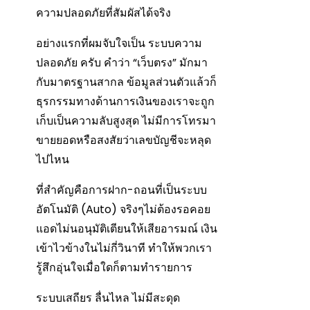
ความปลอดภัยที่สัมผัสได้จริง
อย่างแรกที่ผมจับใจเป็น ระบบความ
ปลอดภัย ครับ คำว่า “เว็บตรง” มักมา
กับมาตรฐานสากล ข้อมูลส่วนตัวแล้วก็
ธุรกรรมทางด้านการเงินของเราจะถูก
เก็บเป็นความลับสูงสุด ไม่มีการโทรมา
ขายยอดหรือสงสัยว่าเลขบัญชีจะหลุด
ไปไหน
ที่สำคัญคือการฝาก-ถอนที่เป็นระบบ
อัตโนมัติ (Auto) จริงๆไม่ต้องรอคอย
แอดไม่นอนุมัติเตียนให้เสียอารมณ์ เงิน
เข้าไวข้างในไม่กี่วินาที ทำให้พวกเรา
รู้สึกอุ่นใจเมื่อใดก็ตามทำรายการ
ระบบเสถียร ลื่นไหล ไม่มีสะดุด