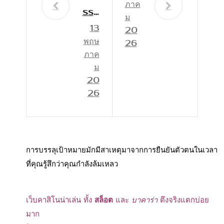
ภาค
ssy
ม
13
88
20
พฤษ
26
8
ภาค
26
ม
20
Ap
26
ril
69
พุซ
การบรรลุเป้าหมายมักมีสาเหตุมาจากการยืนยันตัวตนในเวลา
ซี่8
ที่คุณรู้สึกว่าคุณกำลังล้มเหลว
88
แต
เว็บคาสิโนน่าเล่น ทั้ง
สล็อต
และ
บาคาร่า
ตึงจริงแตกบ่อย
ก
มาก