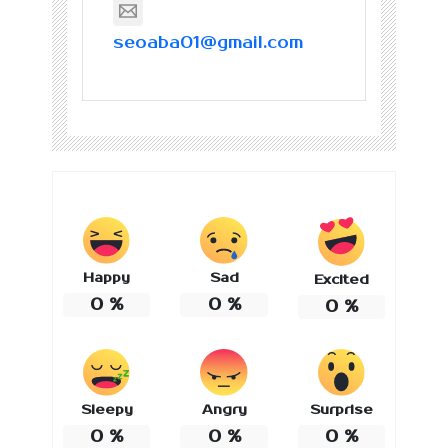
seoaba01@gmail.com
Happy
Sad
Excited
0
%
0
%
0
%
Sleepy
Angry
Surprise
0
%
0
%
0
%