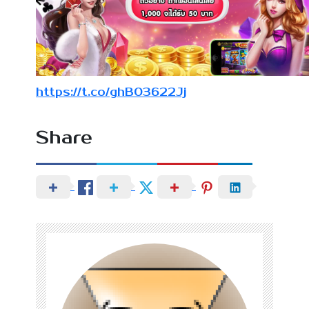
https://t.co/ghB03622Jj
Share