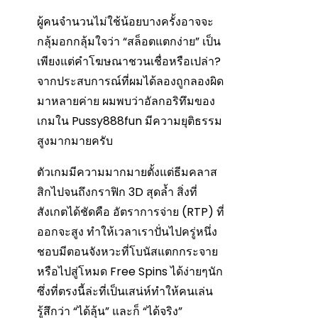
ผู้คนจำนวนไม่ใช้น้อยบางครั้งอาจจะ
กลุ้มอกกลุ้มใจว่า “สล็อตแตกง่าย” เป็น
เพียงแต่คำโฆษณาชวนเชื่อหรือเปล่า?
จากประสบการณ์ที่ผมได้ลองถูกลองผิด
มาหลายค่าย ผมพบว่าอัลกอริทึมของ
เกมใน Pussy888fun มีความยุติธรรม
สูงมากมายครับ
ตัวเกมมีความมากมายตั้งแต่ธีมคลาส
สิกไปจนถึงกราฟิก 3D สุดล้ำ สิ่งที่
สังเกตได้ชัดคือ อัตราการจ่าย (RTP) ที่
ออกจะสูง ทำให้เวลาเราปั่นไปครู่หนึ่ง
ชอบมีตอนจังหวะที่โบนัสแตกกระจาย
หรือไปสู่โหมด Free Spins ได้ง่ายๆนัก
ซึ่งที่ตรงนี้ล่ะที่เป็นเสน่ห์ทำให้คนเล่น
รู้สึกว่า “ได้ลุ้น” และก็ “ได้จริง”