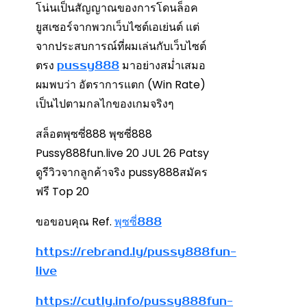
โน่นเป็นสัญญาณของการโดนล็อค
ยูสเซอร์จากพวกเว็บไซต์เอเย่นต์ แต่
จากประสบการณ์ที่ผมเล่นกับเว็บไซต์
ตรง
มาอย่างสม่ำเสมอ
pussy888
ผมพบว่า อัตราการแตก (Win Rate)
เป็นไปตามกลไกของเกมจริงๆ
สล็อตพุซซี่888 พุซซี่888
Pussy888fun.live 20 JUL 26 Patsy
ดูรีวิวจากลูกค้าจริง pussy888สมัคร
ฟรี Top 20
ขอขอบคุณ Ref.
พุซซี่888
https://rebrand.ly/pussy888fun-
live
https://cutly.info/pussy888fun-