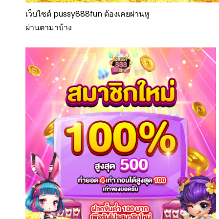
เว็บไซต์ pussy888fun ต้องเคยผ่านหู
ผ่านตามาบ้าง