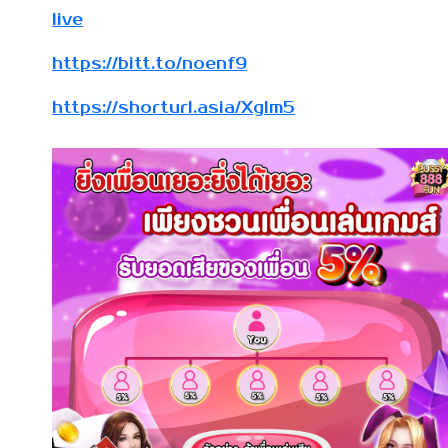
live
https://bitt.to/noenf9
https://shorturl.asia/XgIm5