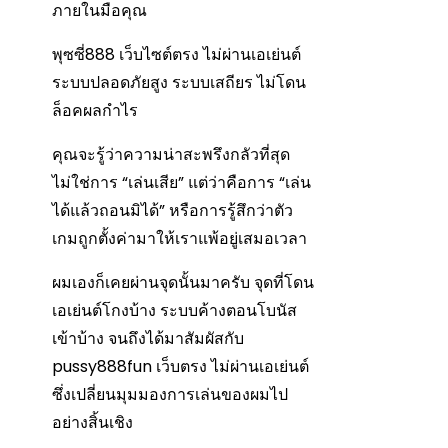
ภายในมือคุณ
พุซซี่888 เว็บไซต์ตรง ไม่ผ่านเอเย่นต์
ระบบปลอดภัยสูง ระบบเสถียร ไม่โดน
ล็อคผลกำไร
คุณจะรู้ว่าความน่าสะพรึงกลัวที่สุด
ไม่ใช่การ “เล่นเสีย” แต่ว่าคือการ “เล่น
ได้แล้วถอนมิได้” หรือการรู้สึกว่าตัว
เกมถูกตั้งค่ามาให้เราแพ้อยู่เสมอเวลา
ผมเองก็เคยผ่านจุดนั้นมาครับ จุดที่โดน
เอเย่นต์โกงบ้าง ระบบค้างตอนโบนัส
เข้าบ้าง จนถึงได้มาสัมผัสกับ
pussy888fun เว็บตรง ไม่ผ่านเอเย่นต์
ซึ่งเปลี่ยนมุมมองการเล่นของผมไป
อย่างสิ้นเชิง