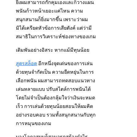
ยิ่งผมสามารถกักคุมเองและก็วางแผน
พนันก้าวหน้าเยอะแค่ไหน ความ
สนุกสนานก็ยิ่งมากขึ้น เพราะว่าผม
มิได้เครียดหัวข้อการเสียตังค์ แต่ว่ามี
สมาธิในการวิเคราะห์ช่องทางของเกม
เดิมพันอย่างอิสระ หากแม้มีทุนน้อย
อีกหนึ่งจุดเด่นของการเล่น
สูตรสล็อต
ด้วยทุนจำกัดเป็น ความยืดหยุ่นในการ
เลือกพนัน ผมสามารถทดสอบแนวทาง
เล่นหลายแบบ ปรับสไตล์การพนันได้
โดยไม่จำเป็นต้องกลุ้มใจว่าเงินจะหมด
เร็ว การเล่นด้วยทุนน้อยสอนให้ผมคิด
อย่างรอบคอบ รวมทั้งสนุกสนานกับทุก
การหมุนของเกม
บางโอกาสผมก็สามารถสร้างกำไร