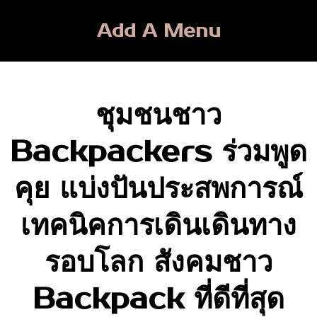
Skip
to
Add A Menu
content
ชุมชนชาว
Backpackers ร่วมพูด
คุย แบ่งปันประสพการณ์
เทคนิคการเดินเดินทาง
รอบโลก สังคมชาว
Backpack ที่ดีที่สุด