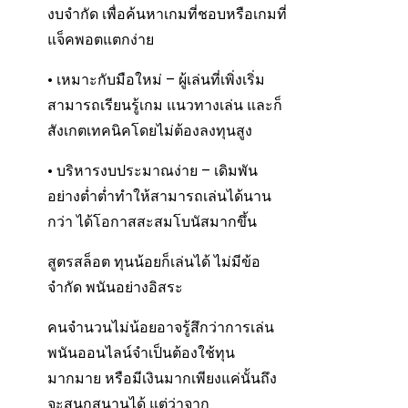
งบจำกัด เพื่อค้นหาเกมที่ชอบหรือเกมที่
แจ็คพอตแตกง่าย
• เหมาะกับมือใหม่ – ผู้เล่นที่เพิ่งเริ่ม
สามารถเรียนรู้เกม แนวทางเล่น และก็
สังเกตเทคนิคโดยไม่ต้องลงทุนสูง
• บริหารงบประมาณง่าย – เดิมพัน
อย่างต่ำต่ำทำให้สามารถเล่นได้นาน
กว่า ได้โอกาสสะสมโบนัสมากขึ้น
สูตรสล็อต ทุนน้อยก็เล่นได้ ไม่มีข้อ
จำกัด พนันอย่างอิสระ
คนจำนวนไม่น้อยอาจรู้สึกว่าการเล่น
พนันออนไลน์จำเป็นต้องใช้ทุน
มากมาย หรือมีเงินมากเพียงแค่นั้นถึง
จะสนุกสนานได้ แต่ว่าจาก