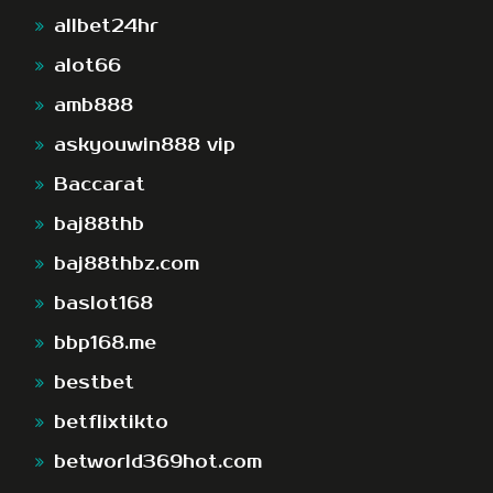
allbet24hr
alot66
amb888
askyouwin888 vip
Baccarat
baj88thb
baj88thbz.com
baslot168
bbp168.me
bestbet
betflixtikto
betworld369hot.com