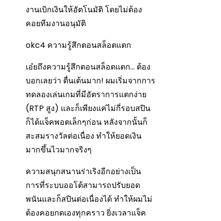
งานเบิกเงินให้อัตโนมัติ โดยไม่ต้อง
คอยทีมงานอนุมัติ
okc4 ความรู้สึกตอนสล็อตแตก
เอ๋ยถึงความรู้สึกตอนสล็อตแตก… ต้อง
บอกเลยว่า ตื่นเต้นมาก! ผมเริ่มจากการ
ทดลองเล่นเกมที่มีอัตราการแตกง่าย
(RTP สูง) และก็เพียงแค่ไม่กี่รอบสปิน
ก็ได้แจ็คพอตเล็กๆก่อน หลังจากนั้นก็
สะสมรางวัลต่อเนื่อง ทำให้ยอดเงิน
มากขึ้นไวมากจริงๆ
ความสนุกสนานร่าเริงอีกอย่างเป็น
การที่ระบบออโต้สามารถปรับยอด
พนันและก็สปินต่อเนื่องได้ ทำให้ผมไม่
ต้องคอยกดเองทุกคราว ยิ่งเวลาแจ็ค