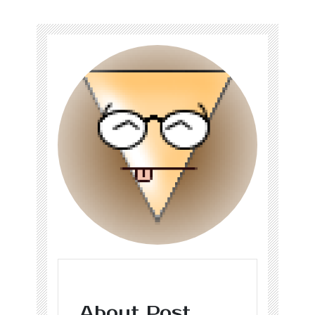
About Post