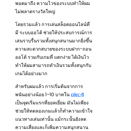
พอตมาถึง ความไวของระบบทำให้ผม
ไม่พลาดรางวัลใหญ่
โดยรวมแล้ว การเล่นสล็อตออนไลน์ที่
มี ระบบออโต้ ช่วยให้ประสบการณ์การ
เล่นราบรื่นรวมทั้งสนุกสนานมากยิ่งขึ้น
ความสะดวกสบายของระบบฝาก-ถอน
ออโต้ รวมกับเกมที่ แตกง่าย ได้เงินไว
ทำให้ผมสามารถทำเงินรวมทั้งสนุกกับ
เกมได้อย่างมาก
สำหรับผมแล้ว การเริ่มต้นจากการ
พนันอย่างน้อย 1–10 บาทใน
okc4
เป็นจุดเริ่มแรกที่ยอดเยี่ยม มันไม่เพียง
ช่วยให้ทดลองเกมแล้วก็ทำความเข้าใจ
แนวทางเล่นเท่านั้น แม้กระนั้นยังลด
ความเสี่ยงและก็เพิ่มความสนุกสนาน