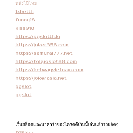
หนังโป๊ไทย
1xbetth
funny18
kiss918
https://pgslotth.io
https://joker356.com
https://samurai777.net
https://tokyoslot88.com
https://betwayvietnam.com
https://jokerasia.net
pgslot
pgslot
เว็บสล็อตและบาคาร่าของโครตดีเว็บนี้เล่นแล้วรวยจัดๆ
918kiss