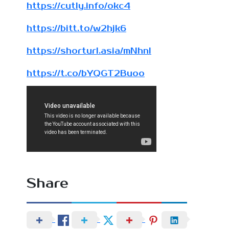
https://cutly.info/okc4
https://bitt.to/w2hjk6
https://shorturl.asia/mNhnl
https://t.co/bYQGT2Buoo
Share