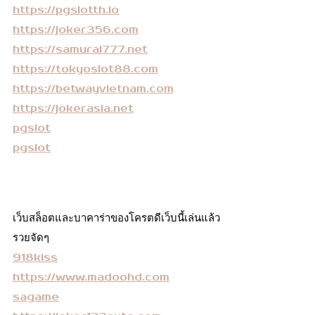
https://pgslotth.io
https://joker356.com
https://samurai777.net
https://tokyoslot88.com
https://betwayvietnam.com
https://jokerasia.net
pgslot
pgslot
เว็บสล็อตและบาคาร่าของโครตดีเว็บนี้เล่นแล้ว
รวยจัดๆ
918kiss
https://www.madoohd.com
sagame