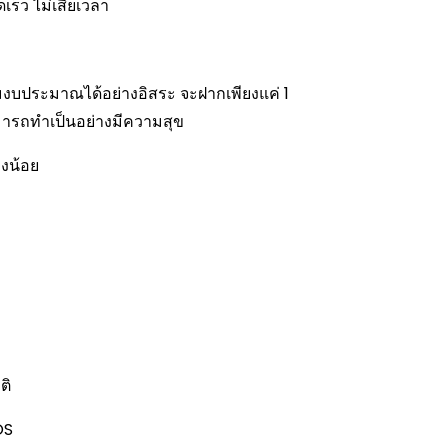
เร็ว ไม่เสียเวลา
ุมงบประมาณได้อย่างอิสระ จะฝากเพียงแค่ 1
ามารถทำเป็นอย่างมีความสุข
างน้อย
ติ
OS