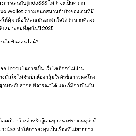
งการเล่นกับ jinda888 ไม่ว่าจะเป็นความ
ue Wallet ความสนุกสนานร่าเริงของเกมที่มี
้คุ้ม เพื่อให้คุณมั่นอกมั่นใจได้ว่า หากคิดจะ
ที่เหมาะสมที่สุดในปี 2025
ารเดิมพันออนไลน์?
ือก jinda เป็นการเป็น เว็บไซต์ตรงไม่ผ่าน
างมั่นใจ ไม่จำเป็นต้องกลุ้มใจหัวข้อการคดโกง
ฐานระดับสากล พิจารณาได้ และก็มีการยืนยัน
ง
ตเปิดกว้างสำหรับผู้เล่นทุกคน เพราะเหตุว่ามี
างน้อย ทำให้การลงทุนเป็นเรื่องที่ไม่ยากถาง