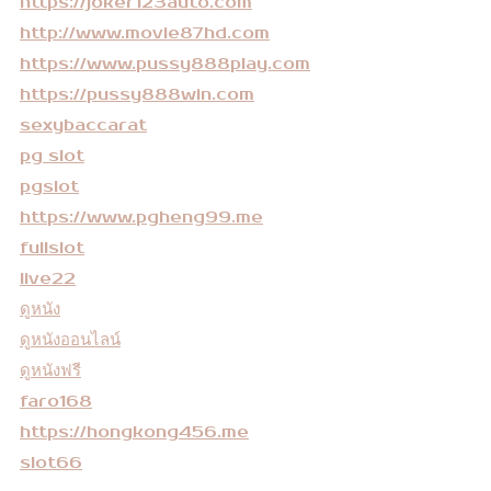
https://joker123auto.com
http://www.movie87hd.com
https://www.pussy888play.com
https://pussy888win.com
sexybaccarat
pg slot
pgslot
https://www.pgheng99.me
fullslot
live22
ดูหนัง
ดูหนังออนไลน์
ดูหนังฟรี
faro168
https://hongkong456.me
slot66