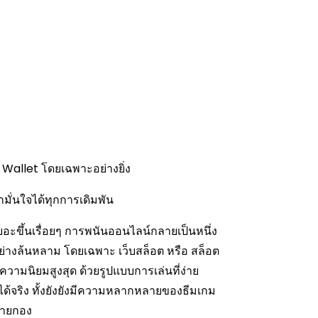
e Wallet โดยเฉพาะอย่างยิ่ง
มั่นใจได้ทุกการเดิมพัน
ยอะขึ้นเรื่อยๆ การพนันออนไลน์กลายเป็นหนึ่ง
ย่างล้นหลาม โดยเฉพาะ เว็บสล็อต หรือ สล็อต
ับความนิยมสูงสุด ด้วยรูปแบบการเล่นที่ง่าย
ได้จริง ทั้งยังยังมีความหลากหลายของธีมเกม
่ายกอง