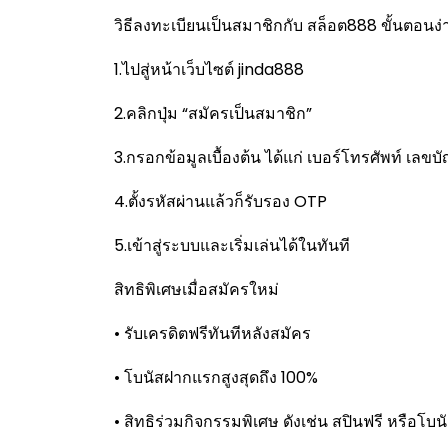
วิธีลงทะเบียนเป็นสมาชิกกับ สล็อต888 ขั้นตอน
1.ไปสู่หน้าเว็บไซต์ jinda888
2.คลิกปุ่ม “สมัครเป็นสมาชิก”
3.กรอกข้อมูลเบื้องต้น ได้แก่ เบอร์โทรศัพท์ เลขบ
4.ตั้งรหัสผ่านแล้วก็รับรอง OTP
5.เข้าสู่ระบบและเริ่มเล่นได้ในทันที
สิทธิพิเศษเมื่อสมัครใหม่
• รับเครดิตฟรีทันทีหลังสมัคร
• โบนัสฝากแรกสูงสุดถึง 100%
• สิทธิร่วมกิจกรรมพิเศษ ดังเช่น สปินฟรี หรือโบนั