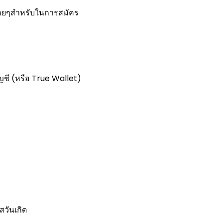
ง่ายๆสำหรับในการสมัคร
ัญชี (หรือ True Wallet)
สวันเกิด