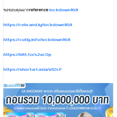
ขอขอบคุณมากreference
lockdown168
https://rebrand.ly/lockdown168
https://cutly.info/lockdown168
https://bitt.to/s2ac0p
https://shorturl.asia/xtDcF