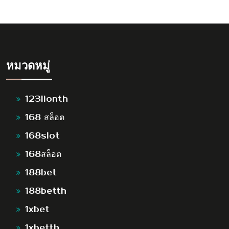
หมวดหมู่
123lionth
168 สล็อต
168slot
168สล็อต
188bet
188betth
1xbet
1xbetth