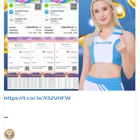
https://t.co/Jo7l32V0FW
…