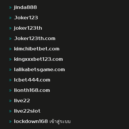
jinda888
Joker123
joker123th
Joker123th.com
kimchibetbet.com
kingxxxbet123.com
lalikabetsgame.com
lcbet444.com
lionth168.com
live22
live22slot
lockdown168 เข้าสู่ระบบ