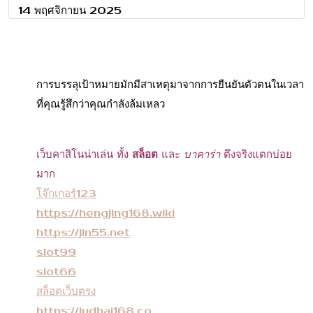
14 พฤศจิกายน 2025
การบรรลุเป้าหมายมักมีสาเหตุมาจากการยืนยันตัวตนในเวลา
ที่คุณรู้สึกว่าคุณกำลังล้มเหลว
เว็บคาสิโนน่าเล่น ทั้ง
สล็อต
และ
บาคาร่า
ตึงจริงแตกบ่อย
มาก
โจ๊กเกอร์123
https://hengjing168.wiki
https://jin55.net
slot99
slot66
สล็อตเว็บตรง
https://judhai168.co