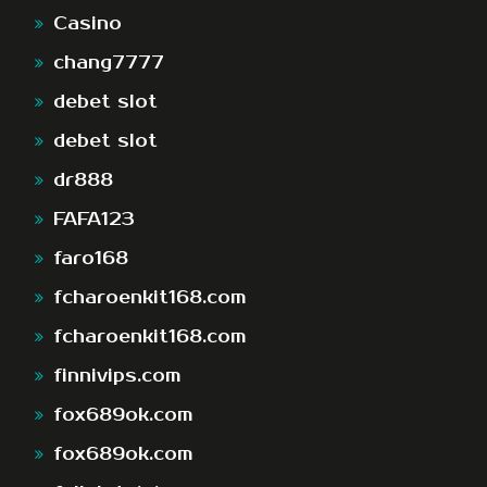
Casino
chang7777
debet slot
debet slot
dr888
FAFA123
faro168
fcharoenkit168.com
fcharoenkit168.com
finnivips.com
fox689ok.com
fox689ok.com