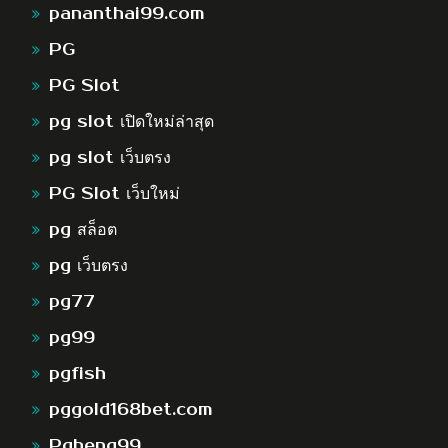
pananthai99.com
PG
PG Slot
pg slot เปิดใหม่ล่าสุด
pg slot เว็บตรง
PG Slot เว็บใหม่
pg สล็อต
pg เว็บตรง
pg77
pg99
pgfish
pggold168bet.com
Pgheng99