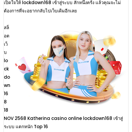
เปิดใจให้ lockdown168 เข้าสู่ระบบ สักหนึ่งครั้ง แล้วคุณจะไม่
ต้องการที่จะอยากกลับไปเว็บเดิมอีกเลย
สล็
อต
เว็
บ
lo
ck
do
wn
16
8
18
NOV 2568 Katherina casino online lockdown168 เข้าสู่
ระบบ แตกหนัก Top 16