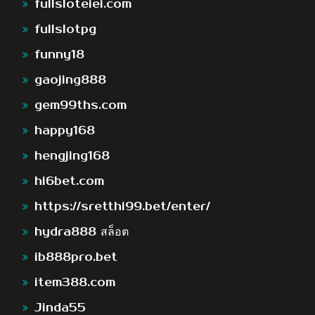
fullsloteiei.com
fullslotpg
funny18
gaojing888
gem99ths.com
happy168
hengjing168
hi6bet.com
https://sretthi99.bet/enter/
hydra888 สล็อต
ib888pro.bet
item388.com
Jinda55