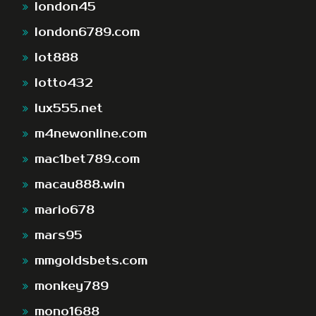
london45
london6789.com
lot888
lotto432
lux555.net
m4newonline.com
mac1bet789.com
macau888.win
mario678
mars95
mmgoldsbets.com
monkey789
mono1688