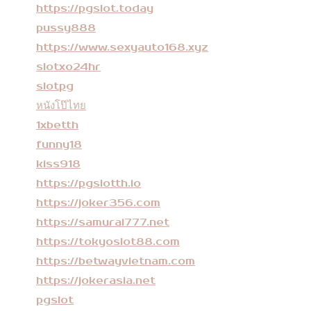
เจ้า
https://pgslot.today
pussy888
ให
https://www.sexyauto168.xyz
ญ่
slotxo24hr
ถอน
slotpg
หนังโป๊ไทย
ได้
1xbetth
จริง
funny18
ทุก
kiss918
ยอด
https://pgslotth.io
https://joker356.com
ฝาก
https://samurai777.net
10
https://tokyoslot88.com
%
https://betwayvietnam.com
https://jokerasia.net
เว็บ
pgslot
นี้