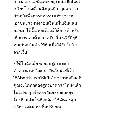
การมีโปรโมชั่นเด็ดๆอยู่ในมือ 188bet
เปรียบได้เสมือนดั่งคุณมีอาวุธเกรดเอ
สำหรับเพื่อการออกรบ แต่ว่าการจะ
เอาชนะรวมทั้งถอนเงินหมื่นเงินแสน
ออกมาได้นั้น คุณต้องมีวิธีการสำหรับ
เพื่อการเล่นด้วยนะครับ นี่เป็นวิธีดีๆที่
คนเล่นพนันมักใช้กันเมื่อได้รับโบนัส
จากเว็บ:
• ใช้โบนัสเพื่อทดสอบสูตรและก็
ทำความเข้าใจเกม: เงินโบนัสที่เว็บ
188betth แจกให้เป็นโอกาสชั้นเยี่ยมที่
คุณจะได้ทดลองสูตรบาคาร่าใหม่ๆเค้า
ไพ่แปลกๆหรือลองปั่นสล็อตเบทสูงๆ
โดยที่ไม่จำเป็นที่จะต้องใช้เงินลงทุน
หลักของตนเองเต็มปริมาณ