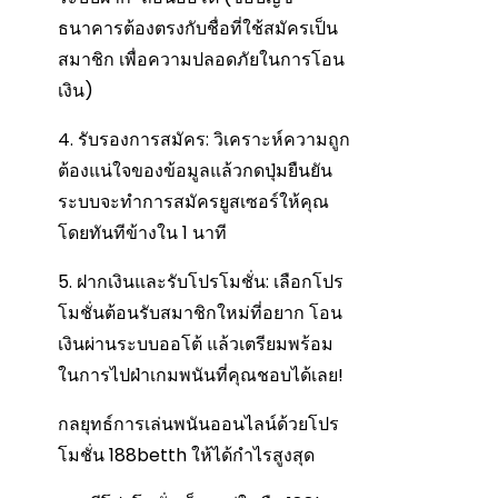
ธนาคารต้องตรงกับชื่อที่ใช้สมัครเป็น
สมาชิก เพื่อความปลอดภัยในการโอน
เงิน)
4. รับรองการสมัคร: วิเคราะห์ความถูก
ต้องแน่ใจของข้อมูลแล้วกดปุ่มยืนยัน
ระบบจะทำการสมัครยูสเซอร์ให้คุณ
โดยทันทีข้างใน 1 นาที
5. ฝากเงินและรับโปรโมชั่น: เลือกโปร
โมชั่นต้อนรับสมาชิกใหม่ที่อยาก โอน
เงินผ่านระบบออโต้ แล้วเตรียมพร้อม
ในการไปฝ่าเกมพนันที่คุณชอบได้เลย!
กลยุทธ์การเล่นพนันออนไลน์ด้วยโปร
โมชั่น 188betth ให้ได้กำไรสูงสุด