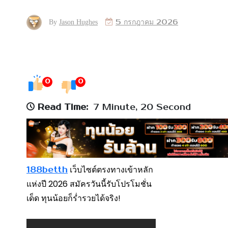
5 กรกฎาคม 2026
By
Jason Hughes
0
0
Read Time:
7 Minute, 20 Second
เว็บไซต์ตรงทางเข้าหลัก
188betth
แห่งปี 2026 สมัครวันนี้รับโปรโมชั่น
เด็ด ทุนน้อยก็ร่ำรวยได้จริง!