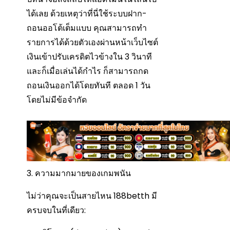
ได้เลย ด้วยเหตุว่าที่นี่ใช้ระบบฝาก-
ถอนออโต้เต็มแบบ คุณสามารถทำ
รายการได้ด้วยตัวเองผ่านหน้าเว็บไซต์
เงินเข้าปรับเครดิตไวข้างใน 3 วินาที
และก็เมื่อเล่นได้กำไร ก็สามารถกด
ถอนเงินออกได้โดยทันที ตลอด 1 วัน
โดยไม่มีข้อจำกัด
3. ความมากมายของเกมพนัน
ไม่ว่าคุณจะเป็นสายไหน 188betth มี
ครบจบในที่เดียว: