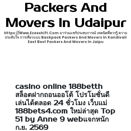
Packers And
Movers In Udaipur
Https://www.ezeeshift.com มาร่วมแชร์ประสบการณ์ เทคนิคที่ควรรู้ ความ
ประทับใจ การเที่ยวแบบ Backpack Packers And Movers In Kandivali
East Best Packers And Movers In Jaipu
casino online 188betth
สล็อตฝากถอนออโต้ โปรโมชั่นดี
เล่นได้ตลอด 24 ชั่วโมง เว็บแม่
188bets4.com ใหม่ล่าสุด Top
51 by Anne 9 webแจกหนัก
ก.ย. 2569