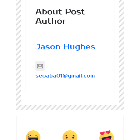
About Post
Author
Jason Hughes
seoaba01@gmail.com