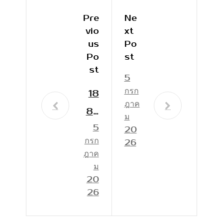
Pre
Ne
Vio
Xt
Us
Po
Po
St
St
5
กรก
18
ฎาค
8b
ม
5
et
20
กรก
26
18
ฎาค
8b
ม
20
ett
26
hd.
co