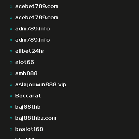
acebet789.com
acebet789.com
adm789.info
adm789.info
allbet24hr
alot66
amb888
askyouwin888 vip
Baccarat
baj88thb
baj88thbz.com
baslot168