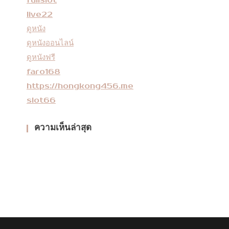
fullslot
กว่า
live22
4,
ดูหนัง
ดูหนังออนไลน์
00
ดูหนังฟรี
0
faro168
เกม
https://hongkong456.me
18
slot66
8b
ความเห็นล่าสุด
et
เกม
มา
แรง
อัตร