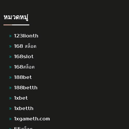
า
ชนะ
หมวดหมู่
สูง
To
123lionth
p
168 สล็อต
83
168slot
by
168สล็อต
Wil
188bet
ber
188betth
t
1xbet
1xbetth
1xgameth.com