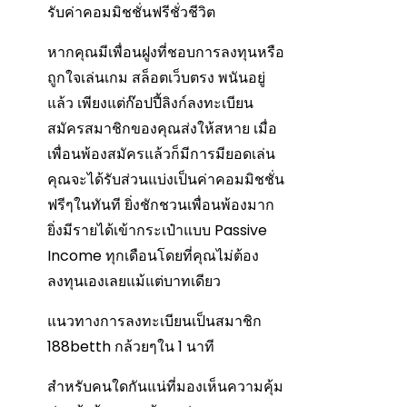
รับค่าคอมมิชชั่นฟรีชั่วชีวิต
หากคุณมีเพื่อนฝูงที่ชอบการลงทุนหรือ
ถูกใจเล่นเกม สล็อตเว็บตรง พนันอยู่
แล้ว เพียงแต่ก๊อปปี้ลิงก์ลงทะเบียน
สมัครสมาชิกของคุณส่งให้สหาย เมื่อ
เพื่อนพ้องสมัครแล้วก็มีการมียอดเล่น
คุณจะได้รับส่วนแบ่งเป็นค่าคอมมิชชั่น
ฟรีๆในทันที ยิ่งชักชวนเพื่อนพ้องมาก
ยิ่งมีรายได้เข้ากระเป๋าแบบ Passive
Income ทุกเดือนโดยที่คุณไม่ต้อง
ลงทุนเองเลยแม้แต่บาทเดียว
แนวทางการลงทะเบียนเป็นสมาชิก
188betth กล้วยๆใน 1 นาที
สำหรับคนใดกันแน่ที่มองเห็นความคุ้ม