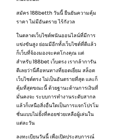
สมัคร 188betth วันนี้ ยืนยันความคุ้ม
ราคา ไม่มีอันตราย ไร้กังวล
ในตลาดเว็บไซต์พนันออนไลน์ที่มีการ
แข่งขันสูง ย่อมมีอีกทั้งเว็บไซต์ที่ดีแล้ว
ก็เว็บที่จ้องมองจะคดโกงคุณ แต่
สำหรับ 188bet เว็บตรง เรากล้าการัน
ตีเลยว่านี่คือหนทางที่ยอดเยี่ยม สล็อต
เว็บไซต์ตรง ไม่เป็นอันตรายที่สุด และก็
คุ้มที่สุดขณะนี้ ด้วยฐานะด้านการเงินที่
มั่นคงจะ ระบบการทำงานระดับสากล
แล้วก็เหนือสิ่งอื่นใดเป็นการแจกโปรโม
ชั่นแบบไม่ยั้งที่คอยช่วยเหลือผู้เล่นใน
แต่ละวัน
ลงทะเบียนวันนี้ เพื่อเปิดประสบการณ์