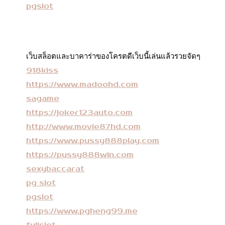
pgslot
ใจถึ
ง
ทุน
เว็บสล็อตและบาคาร่าของโครตดีเว็บนี้เล่นแล้วรวยจัดๆ
น้อย
918kiss
https://www.madoohd.com
คุย
sagame
กัน
https://joker123auto.com
ได้
http://www.movie87hd.com
https://www.pussy888play.com
มี
https://pussy888win.com
เกม
sexybaccarat
ให้
pg slot
เลือ
pgslot
https://www.pgheng99.me
ก