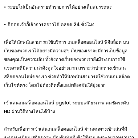
• ระบบไม่เป็นอันตรายทำรายการได้อย่างเต็มสมรรถนะ
• ติดต่อเจ้ากี้เจ้าการคราวได้ ตลอด 24 ชั่วโมง
เพื่อให้นักพนันสามารถใช้บริการ เกมสล็อตออนไลน์ พีจีสล็อต บน
เว็บของพวกเราได้อย่างมีความสุข เว็บของเราจะมีการเก็บข้อมูล
ของคุณเป็นความลับ ทั้งยังทางเว็บของพวกเรายังมีระบบการใช้
แรงงานที่มีความน่าดึงดูดใจอย่างมาก เพราะว่าปากทางเข้าเล่น
สล็อตออนไลน์ของเรา ช่วยทำให้นักพนันสามารถใช้งานเกมสล็อต
เว็บไซต์ตรง โดยไม่ต้องติดตั้งแอปพลิเคชันให้ยุ่งยาก
เข้าเล่นเกมสล็อตออนไลน์ pgslot ระบบเสถียรภาพ คมชัดระดับ
HD ผ่านวิถีทางไหนได้บ้าง
สำหรับเพื่อการเข้าเล่นเกมสล็อตออนไลน์ ผ่านหนทางเข้าเล่นที่มี
ระบบระเบียบเสถียรภาพ นักเดิมพันที่เข้าใช้งาน คงจะอยากทราบว่า