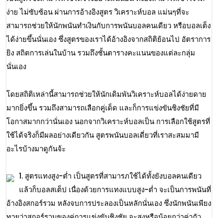
ง่าย ไม่ซับซ้อน ผ่านการอ้างอิงสูตร วิเคราะห์บอล แม่นๆที่จะ
สามารถช่วยให้นักพนันทำเงินกับการพนันบอลคนเดียว หรือบอลเต็ง
ได้ง่ายขึ้นนั่นเอง ซึ่งสูตรของเราได้อ้างอิงจากสถิติย้อนไป อัตราการ
ยิง สถิตการเล่นในบ้าน รวมถึงชั้นตารางคะแนนของแต่ละกลุ่ม
นั่นเอง
โดยสถิติเหล่านี้สามารถช่วยให้นักเดิมพันวิเคราะห์บอลได้ง่ายดาย
มากยิ่งขึ้น รวมถึงสามารถเลือกคู่เด็ด และก็การแข่งขันชิงชัยที่มี
โอกาสมากกว่านั่นเอง นอกจากวิเคราะห์บอลเป็น การเลือกใช้สูตรที่
ใช้ได้จริงก็มีผลอย่างเดียวกัน สูตรพนันบอลเดี่ยวที่เราสะสมมามี
อะไรบ้างมาดูกันจ้ะ
1. สูตรแทงสูง-ต่ำ เป็นสูตรที่สามารภใช้ได้ทั้งยังบอลคนเดียว
แล้วก็บอลสเต็ป เนื่องด้วยการแทงแบบสูง-ต่ำ จะเป็นการพนันที่
อ้างอิงสกอร์รวม หลังจบการประลองเป็นหลักนั่นเอง ซึ่งนักพนันเพียง
ทายว่าสกอร์รวมของคู่การแข่งขันชิงชัย จะสูงหรือน้อยกว่าค่าถัว