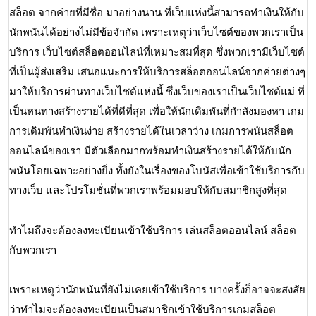
สล็อต จากค่ายที่มีชื่อ มาอย่างนาน ที่เว็บแห่งนี้สามารถทำเงินให้กับ
นักพนันได้อย่างไม่มีข้อจำกัด เพราะเหตุว่าเว็บไซต์ของพวกเราเป็น
บริการ เว็บไซต์สล็อตออนไลน์ที่เหมาะสมที่สุด ซึ่งพวกเรามีเว็บไซต์
ที่เป็นผู้ส่งเสริม เสนอแนะการให้บริการสล็อตออนไลน์จากค่ายต่างๆ
มาให้บริการผ่านทางเว็บไซต์แห่งนี้ ซึ่งเว็บของเราเป็นเว็บไซต์แม่ ที่
เป็นหนทางสร้างรายได้ที่ดีที่สุด เพื่อให้นักเดิมพันที่กำลังมองหา เกม
การเดิมพันทำเงินง่าย สร้างรายได้ในเวลาว่าง เกมการพนันสล็อต
ออนไลน์ของเรา มีตัวเลือกมากพร้อมทำเงินสร้างรายได้ให้กับนัก
พนันโดยเฉพาะอย่างยิ่ง ทั้งยังในเรื่องของโบนัสเพื่อเข้าใช้บริการกับ
ทางเว็บ และโปรโมชั่นที่พวกเราพร้อมมอบให้กับสมาชิกสูงที่สุด
ทำไมถึงจะต้องลงทะเบียนเข้าใช้บริการ เล่นสล็อตออนไลน์ สล็อต
กับพวกเรา
เพราะเหตุว่านักพนันที่ยังไม่เคยเข้าใช้บริการ บางครั้งก็อาจจะสงสัย
ว่าทำไมจะต้องลงทะเบียนเป็นสมาชิกเข้าใช้บริการเกมสล็อต