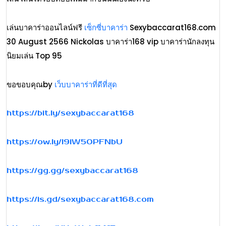
เล่นบาคาร่าออนไลน์ฟรี
Sexybaccarat168.com
เซ็กซี่บาคาร่า
30 August 2566 Nickolas บาคาร่า168 vip บาคาร่านักลงทุน
นิยมเล่น Top 95
ขอขอบคุณby
เว็บบาคาร่าที่ดีที่สุด
https://bit.ly/sexybaccarat168
https://ow.ly/I9iW50PFNbU
https://gg.gg/sexybaccarat168
https://is.gd/sexybaccarat168.com