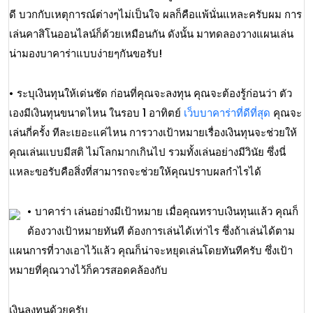
ดี บวกกับเหตุการณ์ต่างๆไม่เป็นใจ ผลก็คือแพ้นั่นแหละครับผม การ
เล่นคาสิโนออนไลน์ก็ด้วยเหมือนกัน ดังนั้น มาทดลองวางแผนเล่น
น่ามองบาคาร่าแบบง่ายๆกันขอรับ!
• ระบุเงินทุนให้เด่นชัด ก่อนที่คุณจะลงทุน คุณจะต้องรู้ก่อนว่า ตัว
เองมีเงินทุนขนาดไหน ในรอบ 1 อาทิตย์
คุณจะ
เว็บบาคาร่าที่ดีที่สุด
เล่นกี่ครั้ง ทีละเยอะแค่ไหน การวางเป้าหมายเรื่องเงินทุนจะช่วยให้
คุณเล่นแบบมีสติ ไม่โลกมากเกินไป รวมทั้งเล่นอย่างมีวินัย ซึ่งนี่
แหละขอรับคือสิ่งที่สามารถจะช่วยให้คุณปราบผลกำไรได้
• บาคาร่า เล่นอย่างมีเป้าหมาย เมื่อคุณทราบเงินทุนแล้ว คุณก็
ต้องวางเป้าหมายทันที ต้องการเล่นได้เท่าไร ซึ่งถ้าเล่นได้ตาม
แผนการที่วางเอาไว้แล้ว คุณก็น่าจะหยุดเล่นโดยทันทีครับ ซึ่งเป้า
หมายที่คุณวางไว้ก็ควรสอดคล้องกับ
เงินลงทุนด้วยครับ