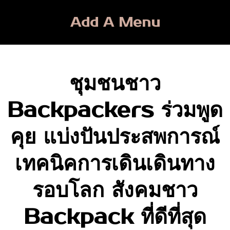
Skip
to
Add A Menu
content
ชุมชนชาว
Backpackers ร่วมพูด
คุย แบ่งปันประสพการณ์
เทคนิคการเดินเดินทาง
รอบโลก สังคมชาว
Backpack ที่ดีที่สุด