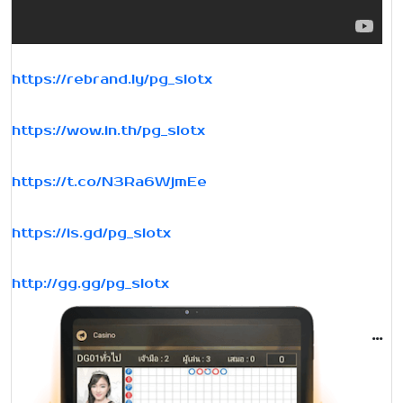
https://rebrand.ly/pg_slotx
https://wow.in.th/pg_slotx
https://t.co/N3Ra6WjmEe
https://is.gd/pg_slotx
http://gg.gg/pg_slotx
…