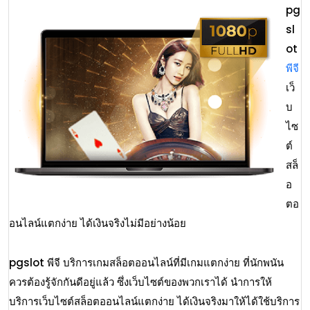
pg
sl
ot
พีจี
เว็
บ
ไซ
ต์
สล็
อ
ตอ
อนไลน์แตกง่าย ได้เงินจริงไม่มีอย่างน้อย
pgslot พีจี บริการเกมสล็อตออนไลน์ที่มีเกมแตกง่าย ที่นักพนัน
ควรต้องรู้จักกันดีอยู่แล้ว ซึ่งเว็บไซต์ของพวกเราได้ นำการให้
บริการเว็บไซต์สล็อตออนไลน์แตกง่าย ได้เงินจริงมาให้ได้ใช้บริการ