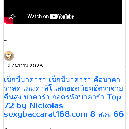
…
2 กันยายน 2023
เซ็กซี่บาคาร่า เซ็กซี่บาคาร่า คือบาคา
ร่าสด เกมคาสิโนสดยอดนิยมอัตราจ่าย
คืนสูง บาคาร่า ถอดรหัสบาคาร่า Top
72 by Nickolas
sexybaccarat168.com 8 ส.ค. 66