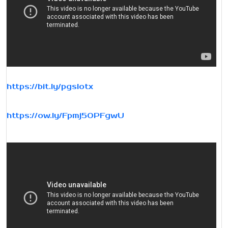
https://bit.ly/pgslotx
https://ow.ly/Fpmj50PFgwU