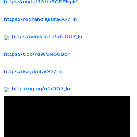
https://ow.ly/JOVb50PFNpM
https://rebrand.ly/ufa007_in
https://wow.in.th/ufa007_in
https://t.co/rdW9R66Bcr
https://is.gd/ufa007_in
http://gg.gg/ufa007_in