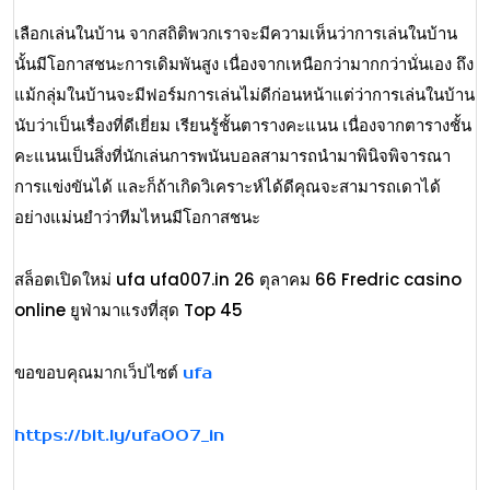
เลือกเล่นในบ้าน จากสถิติพวกเราจะมีความเห็นว่าการเล่นในบ้าน
นั้นมีโอกาสชนะการเดิมพันสูง เนื่องจากเหนือกว่ามากกว่านั่นเอง ถึง
แม้กลุ่มในบ้านจะมีฟอร์มการเล่นไม่ดีก่อนหน้าแต่ว่าการเล่นในบ้าน
นับว่าเป็นเรื่องที่ดีเยี่ยม เรียนรู้ชั้นตารางคะแนน เนื่องจากตารางชั้น
คะแนนเป็นสิ่งที่นักเล่นการพนันบอลสามารถนำมาพินิจพิจารณา
การแข่งขันได้ และก็ถ้าเกิดวิเคราะห์ได้ดีคุณจะสามารถเดาได้
อย่างแม่นยำว่าทีมไหนมีโอกาสชนะ
สล็อตเปิดใหม่ ufa ufa007.in 26 ตุลาคม 66 Fredric casino
online ยูฟ่ามาแรงที่สุด Top 45
ขอขอบคุณมากเว็ปไซต์
ufa
https://bit.ly/ufa007_in