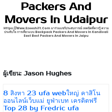
Packers And
Movers In Udaipur
Https://www.ezeeshift.com มาร่วมแชร์ประสบการณ์ เทคนิคที่ควรรู้ ความ
ประทับใจ การเที่ยวแบบ Backpack Packers And Movers In Kandivali
East Best Packers And Movers In Jaipu
ผู้เขียน:
Jason Hughes
8 สิงหา 23 ufa webใหญ่ คาสิโน
ออนไลน์เว็บแม่ ยูฟ่าเบท เครดิตฟรี
Top 28 by Fredric ufa