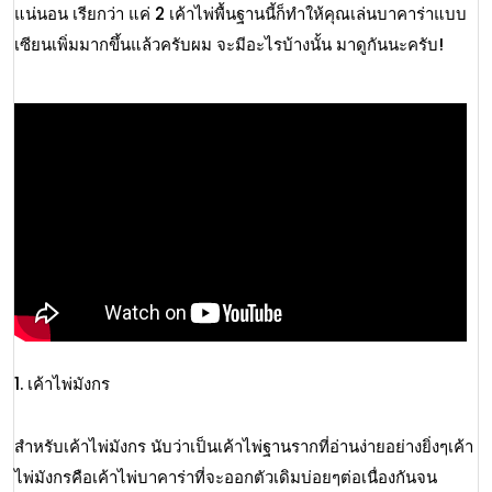
แน่นอน เรียกว่า แค่ 2 เค้าไพ่พื้นฐานนี้ก็ทำให้คุณเล่นบาคาร่าแบบ
เซียนเพิ่มมากขึ้นแล้วครับผม จะมีอะไรบ้างนั้น มาดูกันนะครับ!
1. เค้าไพ่มังกร
สำหรับเค้าไพ่มังกร นับว่าเป็นเค้าไพ่ฐานรากที่อ่านง่ายอย่างยิ่งๆเค้า
ไพ่มังกรคือเค้าไพ่บาคาร่าที่จะออกตัวเดิมบ่อยๆต่อเนื่องกันจน