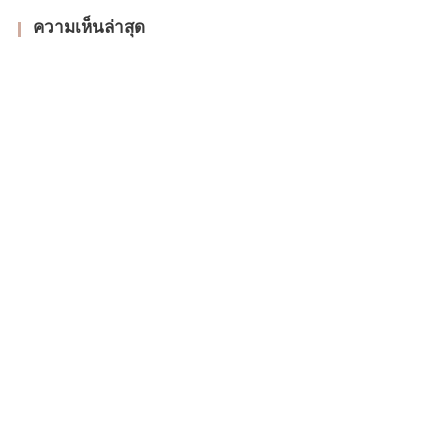
ความเห็นล่าสุด