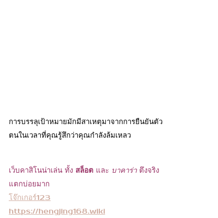
การบรรลุเป้าหมายมักมีสาเหตุมาจากการยืนยันตัว
ตนในเวลาที่คุณรู้สึกว่าคุณกำลังล้มเหลว
เว็บคาสิโนน่าเล่น ทั้ง
สล็อต
และ
บาคาร่า
ตึงจริง
แตกบ่อยมาก
โจ๊กเกอร์123
https://hengjing168.wiki