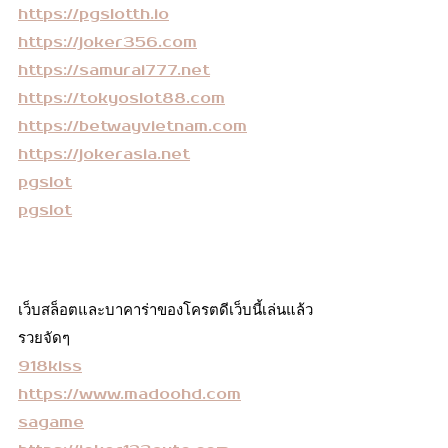
https://pgslotth.io
https://joker356.com
https://samurai777.net
https://tokyoslot88.com
https://betwayvietnam.com
https://jokerasia.net
pgslot
pgslot
เว็บสล็อตและบาคาร่าของโครตดีเว็บนี้เล่นแล้ว
รวยจัดๆ
918kiss
https://www.madoohd.com
sagame