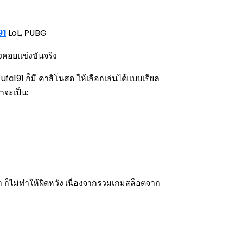
LoL, PUBG
91
องคอยแข่งขันจริง
a191 ก็มี คาสิโนสด ให้เลือกเล่นได้แบบเรียล
าจะเป็น:
้า ก็ไม่ทำให้ผิดหวัง เนื่องจากรวมเกมสล็อตจาก