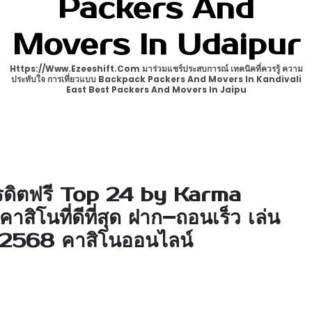
Packers And
Movers In Udaipur
Https://www.ezeeshift.com มาร่วมแชร์ประสบการณ์ เทคนิคที่ควรรู้ ความ
ประทับใจ การเที่ยวแบบ Backpack Packers And Movers In Kandivali
East Best Packers And Movers In Jaipu
เครดิตฟรี Top 24 by Karma
ิโนที่ดีที่สุด ฝาก–ถอนเร็ว เล่น
คม 2568 คาสิโนออนไลน์