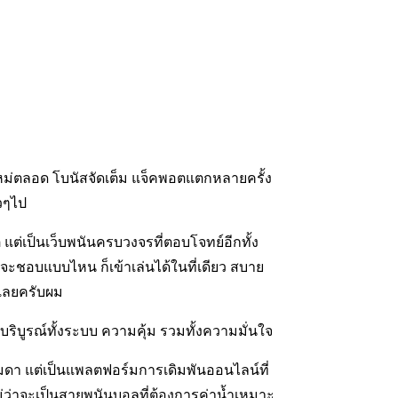
ตใหม่ตลอด โบนัสจัดเต็ม แจ็คพอตแตกหลายครั้ง
่วๆไป
 แต่เป็นเว็บพนันครบวงจรที่ตอบโจทย์อีกทั้ง
ณจะชอบแบบไหน ก็เข้าเล่นได้ในที่เดียว สบาย
าเลยครับผม
บริบูรณ์ทั้งระบบ ความคุ้ม รวมทั้งความมั่นใจ
มดา แต่เป็นแพลตฟอร์มการเดิมพันออนไลน์ที่
่ว่าจะเป็นสายพนันบอลที่ต้องการค่าน้ำเหมาะ