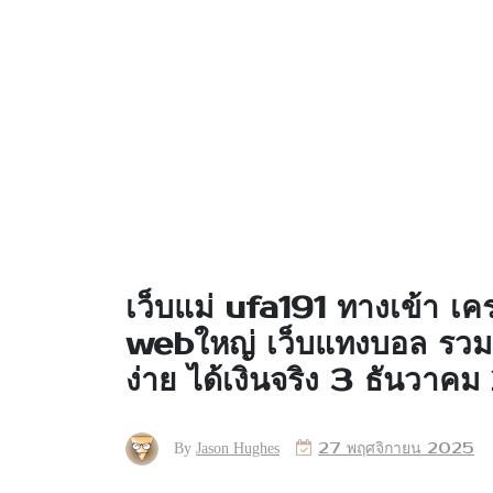
เว็บแม่ ufa191 ทางเข้า 
webใหญ่ เว็บแทงบอล รวมคาส
ง่าย ได้เงินจริง 3 ธันวา
27 พฤศจิกายน 2025
By
Jason Hughes