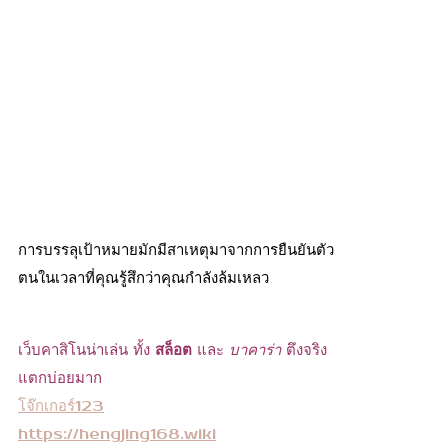
การบรรลุเป้าหมายมักมีสาเหตุมาจากการยืนยันตัว
ตนในเวลาที่คุณรู้สึกว่าคุณกำลังล้มเหลว
เว็บคาสิโนน่าเล่น ทั้ง
สล็อต
และ
บาคาร่า
ตึงจริง
แตกบ่อยมาก
โจ๊กเกอร์123
https://hengjing168.wiki