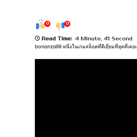
0
0
Read Time:
4 Minute, 41 Second
bonanza99 หนึ่งในเกมสล็อตที่ดีเยี่ยมที่สุดที่เคยเ