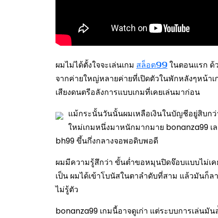
ผมไม่ได้ตั้งใจจะเล่นเกม
ในตอนแรก ด้วย
สล็อต99
จากค่ายใหญ่หลายค่ายที่เปิดตัวในพักหลังๆหน้าเก
เสียงดนตรีอลังการแบบเกมที่เคยเล่นมาก่อน
แม้กระนั้นวันนั้นผมเหลือเงินในบัญชีอยู่สิบ
ใหม่เกมหนึ่งมาหนักมากมาย bonanza99 เลยค
bh99 ขึ้นกึ่งกลางจอพอดิบพอดี
ผมมีความรู้สึกว่า ขั้นต่ำขอหมุนปิดจ๊อบแบบไม่เคยท
เป็น ผมได้เข้าโบนัสในตาลำดับที่สาม แล้วมันก็ล
ไม่รู้ตัว
bonanza99 เกมนี้อาจดูเก่า แต่ระบบการเล่นมัน