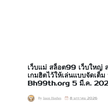
เว็บแม่ สล็อต99 เว็บใหญ่ 
เกมฮิตไว้ให้เล่นแบบจัดเ
Bh99th.org 5 มี.ค. 20
8 มกราคม 2026
By
Jason Hughes