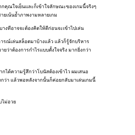
ากคุณใจเย็นและก็เข้าใจลักษณะของเกมนี้จริงๆ
เกมสายเน้นย้ำภาพงามหลายเกม
บางทีอาจจะต้องคิดให้ดีก่อนจะเข้าไปเล่น
รณ์เล่นสล็อตมาบ้างแล้ว แล้วก็รู้จักบริหาร
หมายว่าต้องการกำไรแบบตั้งใจจริง มากยิ่งกว่า
ยากได้ความรู้สึกว่าโบนัสต้องเข้าไว ผมเสนอ
งกว่า แล้วพอหลังจากนั้นก็ค่อยกลับมาเล่นเกมนี้
บไม่อวย