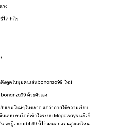
งแรง
ธิ์ได้กำไร
น
่าดึงดูดในมุมคนเล่นbonanza99 ใหม่
่น bonanza99 ด้วยตัวเอง
วกับเกมใหม่ๆในตลาด แต่ว่าภายใต้ความเรียบ
มต้นแบบ คนใดที่เข้าใจระบบ Megaways แล้วก็
น จะรู้ว่าเกมbh99 นี้ได้ผลตอบแทนสูงแค่ไหน