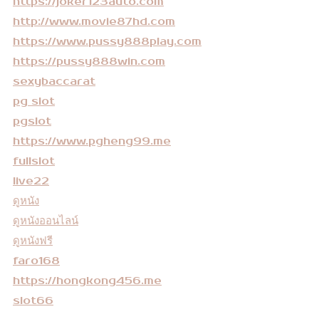
https://joker123auto.com
http://www.movie87hd.com
https://www.pussy888play.com
https://pussy888win.com
sexybaccarat
pg slot
pgslot
https://www.pgheng99.me
fullslot
live22
ดูหนัง
ดูหนังออนไลน์
ดูหนังฟรี
faro168
https://hongkong456.me
slot66