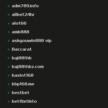
adm789.info
allbet24hr
alot66
amb888
askyouwin888 vip
Baccarat
baj88thb
baj88thbz.com
baslot168
bbp168.me
bestbet
betflixtikto