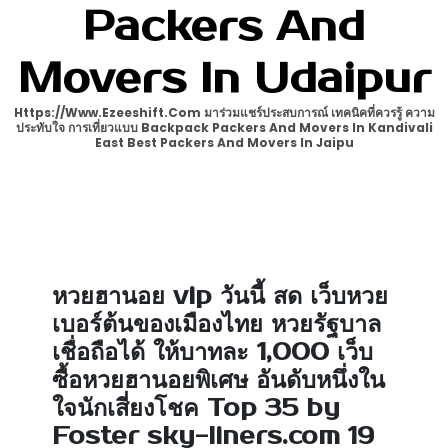
Packers And
Movers In Udaipur
Https://www.ezeeshift.com มาร่วมแชร์ประสบการณ์ เทคนิคที่ควรรู้ ความ
ประทับใจ การเที่ยวแบบ Backpack Packers And Movers In Kandivali
East Best Packers And Movers In Jaipu
หวยฮานอย vip วันนี้ สด เว็บหวย
เบอร์ต้นของเมืองไทย หวยรัฐบาล
เชื่อถือได้ ให้บาทละ 1,000 เว็บ
ซื้อหวยฮานอยพิเศษ อันดับหนึ่งใน
ใจนักเสี่ยงโชค Top 35 by
Foster sky-liners.com 19