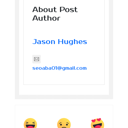
About Post
Author
Jason Hughes
seoaba01@gmail.com