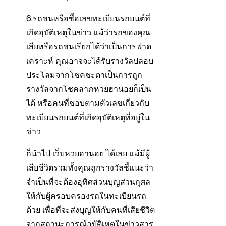
6.รถชนหรือซื้อเลขทะเบียนรถยนต์ที่
เกิดอุบัติเหตุในข่าว แม้ว่ารถของคุณ
เสียหรือรถชนเรียกได้ว่าเป็นการฟาด
เคราะห์ คุณอาจจะได้รับรางวัลปลอบ
ประโลมจากโชคชะตาเป็นการถูก
รางวัลจากโชคลาภหวยฮานอยก็เป็น
ได้ หรือคนที่ชอบตามตัวเลขเกี่ยวกับ
ทะเบียนรถยนต์ที่เกิดอุบัติเหตุที่อยู่ใน
ข่าว
ก็นำไป เว็บหวยฮานอย ได้เลย แม้มีผู้
เสียชีวิตรวมทั้งคุณถูกรางวัลชี้แนะว่า
จำเป็นที่จะต้องอุทิศส่วนบุญส่วนกุศล
ให้กับผู้ครอบครองรถในทะเบียนรถ
ด้วย เพื่อที่จะส่งบุญให้กับคนที่เสียชีวิต
จากสถานะการณ์อุบัติเหตุในข่าวสาร