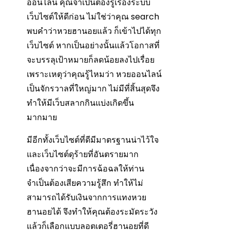
ออนไลน์ คุณจำเป็นต้องรู้เรื่องระบบ
เว็บไซต์ให้ดีก่อน ไม่ใช่ว่าคุณ search
พบคำว่าหวยฮานอยแล้ว ก็เข้าไปได้ทุก
เว็บไซต์ หากเป็นอย่างนั้นแล้วโอกาสที่
จะบรรลุเป้าหมายก็ลดน้อยลงไปเรื่อย
เพราะเหตุว่าคุณรู้ไหมว่า หวยออนไลน์
เป็นจักรวาลที่ใหญ่มาก ไม่มีที่สิ้นสุดจึง
ทำให้มีเว็บสลากกินแบ่งเกิดขึ้น
มากมาย
มีอีกทั้งเว็บไซต์ที่ดีมีมาตรฐานน่าไว้ใจ
และเว็บไซต์ดุร้ายที่อันตรายมาก
เนื่องจากว่าจะมีการฉ้อฉลให้ท่าน
จำเป็นต้องเสียความรู้สึก ทำให้ไม่
สามารถได้รับเงินจากการแทงหวย
ฮานอยได้ จึงทำให้คุณต้องระมัดระวัง
แล้วก็เลือกแบบลอตเตอรี่ฮานอยที่ดี