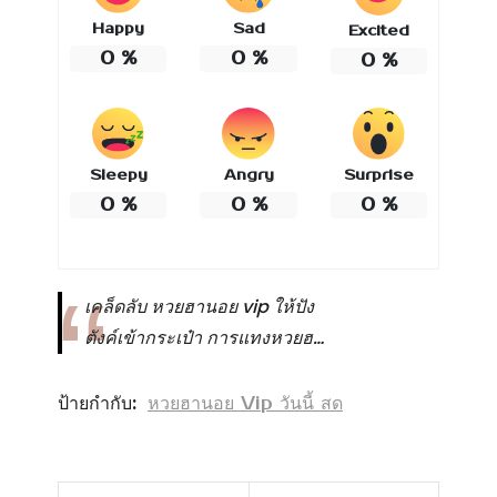
Happy
Sad
Excited
0
%
0
%
0
%
Sleepy
Angry
Surprise
0
%
0
%
0
%
เคล็ดลับ หวยฮานอย vip ให้ปัง
ตังค์เข้ากระเป๋า การแทงหวยฮ…
ป้ายกำกับ:
หวยฮานอย Vip วันนี้ สด