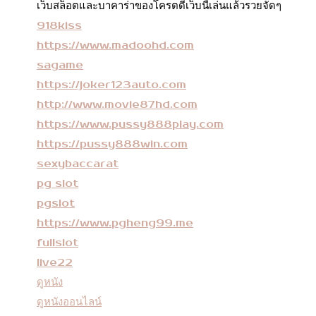
เว็บสล็อตและบาคาร่าของโครตดีเว็บนี้เล่นแล้วรวยจัดๆ
918kiss
https://www.madoohd.com
sagame
https://joker123auto.com
http://www.movie87hd.com
https://www.pussy888play.com
https://pussy888win.com
sexybaccarat
pg slot
pgslot
https://www.pgheng99.me
fullslot
live22
ดูหนัง
ดูหนังออนไลน์