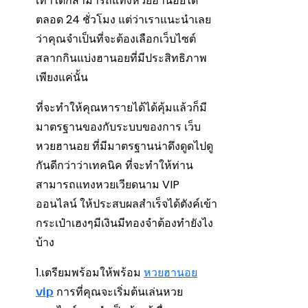
เท่าใดก็สามารถแทงหวยฮานอยได้
ตลอด 24 ชั่วโมง แต่ว่าเราแนะนำเลย
ว่าคุณจำเป็นที่จะต้องเลือกเว็บไซต์
สลากกินแบ่งฮานอยที่มีประสิทธิภาพ
เพียงแค่นั้น
ที่จะทำให้คุณหารายได้ได้คุ้มแล้วก็มี
มาตรฐานของกับระบบของการ เว็บ
หวยฮานอย ที่มีมาตรฐานน่าดึงดูดไปดู
กันดีกว่าว่าเทคนิค ที่จะทำให้ท่าน
สามารถแทงหวยเวียดนาม VIP
ออนไลน์ ให้ประสบผลสำเร็จได้ตังค์เข้า
กระเป๋าเฮงๆมีเงินมีทองจำต้องทำยังไง
บ้าง
1.เตรียมพร้อมให้พร้อม
หวยฮานอย
การที่คุณจะเริ่มต้นเล่นหวย
vip