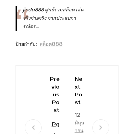
jinda888 ศูนย์รวมสล็อต เล่น
จริงจ่ายจริง จากประสบกา
รณ์ตร…
ป้ายกำกับ:
สล็อต888
Pre
Ne
Vio
Xt
Us
Po
Po
St
St
12
มิถุน
Pg
ายน