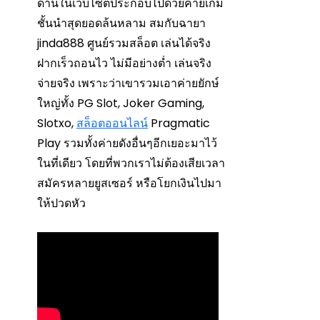
ด้านในเว็บไซต์ประกอบไปด้วยค่ายเกม
ชั้นนำสุดยอดล้นหลาม สมกับฉายา
jinda888 ศูนย์รวมสล็อต เล่นได้จริง
ฝากเร็วถอนไว ไม่มีอย่างต่ำ เล่นจริง
จ่ายจริง เพราะว่าเขารวมเอาค่ายยักษ์
ใหญ่ทั้ง PG Slot, Joker Gaming,
Slotxo,
Pragmatic
สล็อตออนไลน์
Play รวมทั้งค่ายดังอื่นๆอีกเยอะมาไว้
ในที่เดียว โดยที่พวกเราไม่ต้องเสียเวลา
สมัครหลายยูสเซอร์ หรือโยกเงินไปมา
ให้ปวดหัว