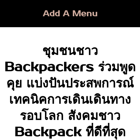
Skip
to
Add A Menu
content
ชุมชนชาว
Backpackers ร่วมพูด
คุย แบ่งปันประสพการณ์
เทคนิคการเดินเดินทาง
รอบโลก สังคมชาว
Backpack ที่ดีที่สุด