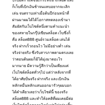
ปรับอัตราแพ้ชนะกระทั่งน่าเกลียด และ
ก็เว็บที่เบิกเงินช้าจนแทบอยากจะเลิก
เล่น จนตราบเท่าเมื่อต้นปีก่อนหน้าที่
ผ่านมาผมได้ได้โอกาสทดลองเข้ามา
สัมผัสกับเว็บไซต์หนึ่งตามคำแนะนำ
ของสหายในกรุ๊ปเซียนสล็อต เว็บซึ่งก็
คือ สล็อต888 ศูนย์รวมสล็อต เล่นได้
จริง ฝากเร็วถอนไว ไม่มีอย่างต่ำ เล่น
จริงจ่ายจริง ซึ่งรับสารภาพตามตรงเลย
ว่าตอนต้นผมก็มิได้มุ่งมาดอะไร
มากมาย มีความรู้สึกว่าเป็นเพียงแค่
เว็บไซต์สล็อตทั่วๆไป แต่ว่าหลังจากที่
ได้อาศัยปั่นจริง ฝากจริง และเบิกเงิน
หลักหมื่นหลักแสนออกมารัวๆผมบอก
ได้คำเดียวเลยว่าเว็บไซต์นี้ ของจริง
สล็อต888 และทำให้อคติที่ผมเคยมีต่อ