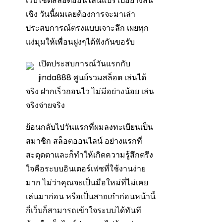
เว็บไซต์สล็อตออนไลน์แปรไปอย่างสิ้น
เชิง วันนี้ผมเลยต้องการจะมาเล่า
ประสบการณ์ตรงแบบเจาะลึก เผยทุก
แง่มุมให้เพื่อนฝูงๆได้ฟังกันขอรับ
เปิดประสบการณ์วันแรกกับ
jinda888 ศูนย์รวมสล็อต เล่นได้
จริง ฝากเร็วถอนไว ไม่มีอย่างน้อย เล่น
จริงจ่ายจริง
ย้อนกลับไปวันแรกที่ผมลงทะเบียนเป็น
สมาชิก สล็อตออนไลน์ อย่างแรกที่
สะดุดตาและก็ทำให้เกิดความรู้สึกตรึง
ใจคือระบบอินเตอร์เฟซที่ใช้งานง่าย
มาก ไม่ว่าคุณจะเป็นมือใหม่ที่ไม่เคย
เล่นมาก่อน หรือเป็นสายเก๋าก่อนหน้านี้
กี่เว็บก็สามารถเข้าใจระบบได้ทันที