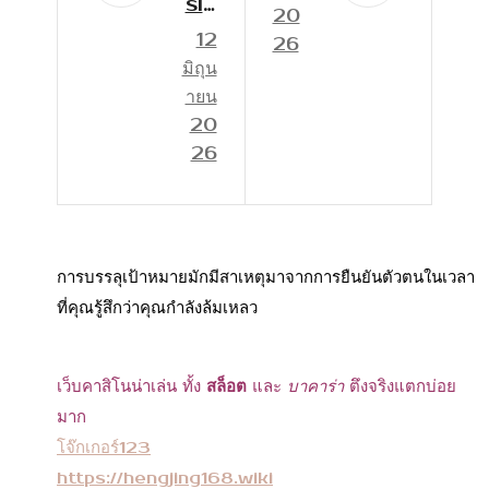
slo
20
12
t 9
26
มิถุน
JA
ายน
N
20
26
20
25
pg
การบรรลุเป้าหมายมักมีสาเหตุมาจากการยืนยันตัวตนในเวลา
slo
ที่คุณรู้สึกว่าคุณกำลังล้มเหลว
t
ทาง
เว็บคาสิโนน่าเล่น ทั้ง
สล็อต
และ
บาคาร่า
ตึงจริงแตกบ่อย
เข้า
มาก
สล็อ
โจ๊กเกอร์123
ตp
https://hengjing168.wiki