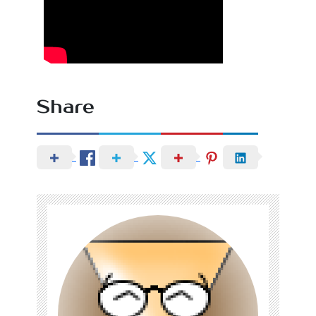
Share