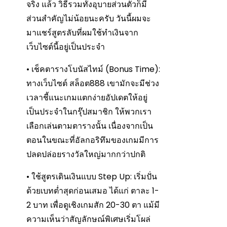
จริง แล้ว วิธีรวมทั้งอุบายส่วนตัวก็มี
ส่วนสำคัญไม่น้อยนะครับ วันนี้ผมจะ
มาแชร์สูตรลับที่ผมใช้ทำเงินจาก
เว็บไซต์นี้อยู่เป็นประจำ
• เช็คตารางโบนัสไทม์ (Bonus Time):
ทางเว็บไซต์ สล็อต888 เขามักจะมีช่วง
เวลาชี้แนะเกมแตกง่ายอัปเดตให้อยู่
เป็นประจำในกรุ๊ปสมาชิก ให้พวกเรา
เลือกเล่นตามตารางนั้น เนื่องจากเป็น
ตอนในขณะที่อัลกอริทึมของเกมมีการ
ปลดปล่อยรางวัลใหญ่มากกว่าปกติ
• ใช้สูตรเดินเงินแบบ Step Up: เริ่มปั่น
ด้วยเบทต่ำสุดก่อนเสมอ ได้แก่ ตาละ 1-
2 บาท เพื่อดูเชิงเกมสัก 20-30 ตา แม้มี
ความเห็นว่าสัญลักษณ์พิเศษเริ่มโผล่