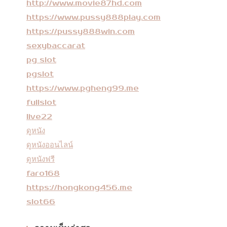
http://www.movie87hd.com
ระดั
https://www.pussy888play.com
https://pussy888win.com
บ
sexybaccarat
ชั้น
pg slot
นำ
pgslot
pg
https://www.pgheng99.me
fullslot
slo
live22
t
ดูหนัง
เว็บ
ดูหนังออนไลน์
ดูหนังฟรี
ตรง
faro168
แต
https://hongkong456.me
ก
slot66
ง่าย