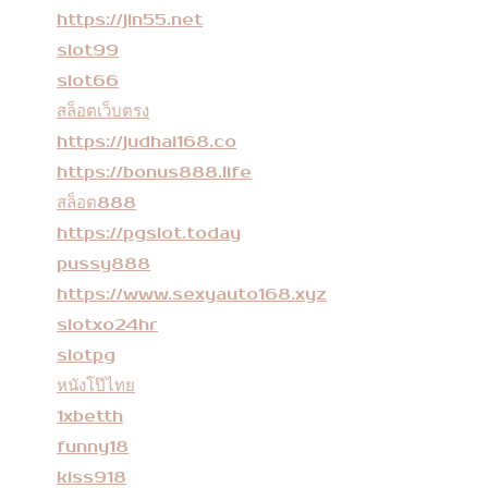
https://jin55.net
g
slot99
ใหม่
slot66
ล่าสุ
สล็อตเว็บตรง
https://judhai168.co
ด
https://bonus888.life
สล็อ
สล็อต888
ต
https://pgslot.today
ออน
pussy888
https://www.sexyauto168.xyz
ไลน์
slotxo24hr
คุ้ม
slotpg
ค่า
หนังโป๊ไทย
1xbetth
แก่
funny18
การ
kiss918