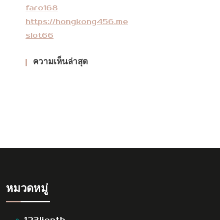
เดือ
faro168
ไลน์
https://hongkong456.me
น
slot66
To
p 6
ความเห็นล่าสุด
by
Juli
an
jud
hai
168
.m
หมวดหมู่
e