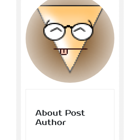
About Post
Author