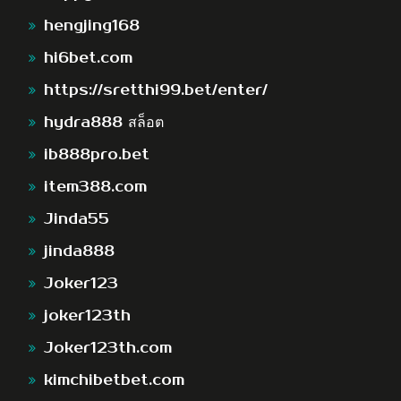
hengjing168
hi6bet.com
https://sretthi99.bet/enter/
hydra888 สล็อต
ib888pro.bet
item388.com
Jinda55
jinda888
Joker123
joker123th
Joker123th.com
kimchibetbet.com