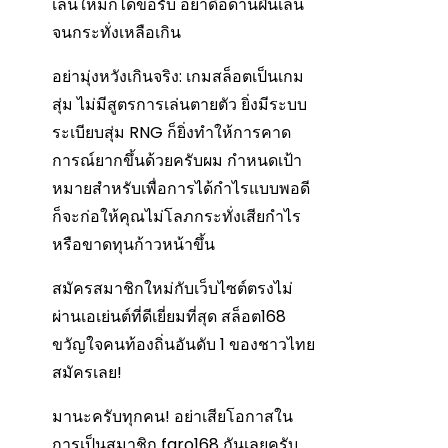
เล่นใหม่ก็ได้ขอรับ อย่าดื้อด้านฝืนเล่น
จนกระทั่งเหลือเกิน
อย่ามุ่งหวังเกินจริง: เกมสล็อตเป็นเกม
สุ่ม ไม่มีสูตรการเล่นตายตัว ยิ่งมีระบบ
ระเบียบสุ่ม RNG ก็ยิ่งทำให้การคาด
การณ์ยากขึ้นด้วยครับผม กำหนดเป้า
หมายสำหรับเพื่อการได้กำไรแบบพอดี
ก็จะก่อให้คุณไม่โลภกระทั่งเสียกำไร
หรือขาดทุนก้าวหน้าขึ้น
สมัครสมาชิกใหม่กับเว็บไซต์ตรงไม่
ผ่านเอเย่นต์ที่ดีเยี่ยมที่สุด สล็อต168
ขวัญใจคนท้องถิ่นอันดับ 1 ของชาวไทย
สมัครเลย!
มานะครับทุกคน! อย่าเสียโอกาสใน
การเป็นสมาชิก faro168 กันเลยครับ