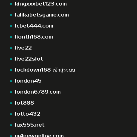
kingxxxbet123.com
lalikabetsgame.com
lcbet444.com
lionth168.com
live22
live22slot
lockdown168 เข้าสู่ระบบ
london45
london6789.com
lot888
lotto432
lux555.net
m4newonline.com