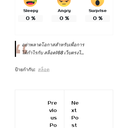
Sleepy
Angry
Surprise
0
%
0
%
0
%
อย่าพลาดโอกาสสำหรับเพื่อการ
ได้กำไรกับ สล็อต168 เว็บตรงไ…
ป้ายกำกับ:
สล็อต
Pre
Ne
Vio
Xt
Us
Po
Po
St