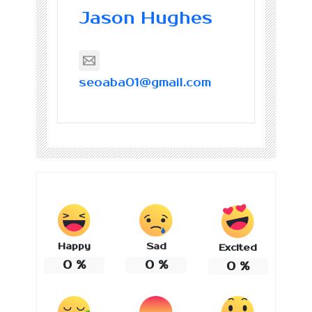
Jason Hughes
seoaba01@gmail.com
Happy
Sad
Excited
0
%
0
%
0
%