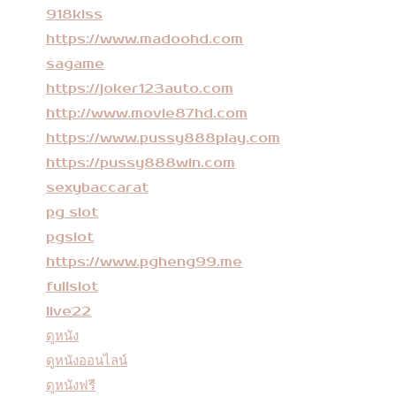
และ
918kiss
ค่าย
https://www.madoohd.com
ทำ
ดัง
sagame
กำไ
สล็อ
https://joker123auto.com
รได้
http://www.movie87hd.com
ต
https://www.pussy888play.com
สูง
สมั
https://pussy888win.com
21
คร
sexybaccarat
กรก
pg slot
ตอ
ฎาค
pgslot
นนี้
https://www.pgheng99.me
ม
กิน
fullslot
68
ดี
live22
พนั
ดูหนัง
อยู่ดี
ดูหนังออนไลน์
น
ทั้ง
ดูหนังฟรี
ออน