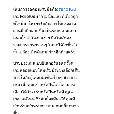
เน้นการรอคอยงรับมือถือ:
faro168
เกมFaro168มากไม่น้อยเลยทีเดียวถูก
ดีไซน์มาให้รองรับกับการใช้แรงงาน
ผ่านมือถือมากขึ้น เป็นระบบเกมแบบ
แนวตั้ง UI ใช้งานง่าย มือใหม่หลง
รายการอาหารแน่ๆ โหลดได้ไวขึ้น ไม่
สิ้นเปลืองเน็ตดังเกมเก่าๆอีกด้วยครับ
ปรับปรุงเกมแบบอินเตอร์แอคครั้งฟ:
เกมสล็อตแบบใหม่เริ่มมีระบบเลือกเส้น
ทางให้กับผู้เล่นเพิ่มขึ้นเรื่อยๆ ตัวอย่าง
เช่น เมื่อคุณเข้าฟรีสปินได้ ก็สามารถ
เลือกได้ว่าจะรับฟรีสปินหรือตัวคูณ
เยอะแค่ไหน ซึ่งมันก็จะมีผลให้คุณมี
ส่วนร่วมสำหรับการเล่นเกมสล็อตมาก
ขึ้น