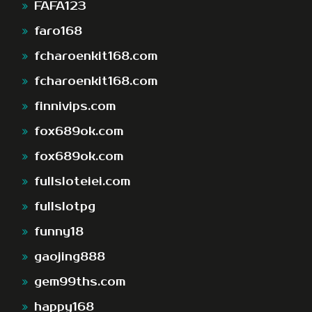
FAFA123
faro168
fcharoenkit168.com
fcharoenkit168.com
finnivips.com
fox689ok.com
fox689ok.com
fullsloteiei.com
fullslotpg
funny18
gaojing888
gem99ths.com
happy168