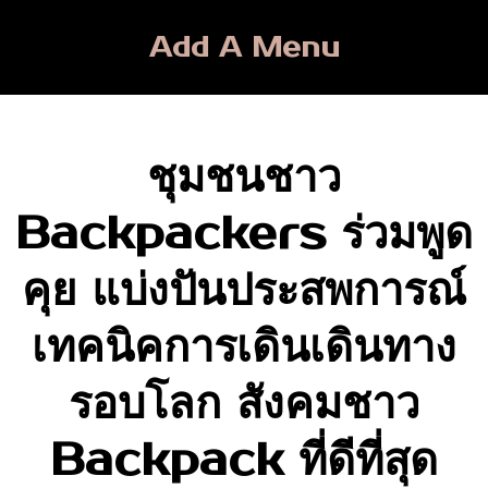
Skip
to
Add A Menu
content
ชุมชนชาว
Backpackers ร่วมพูด
คุย แบ่งปันประสพการณ์
เทคนิคการเดินเดินทาง
รอบโลก สังคมชาว
Backpack ที่ดีที่สุด