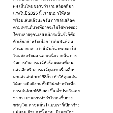
ผม เห็นไหมขอรับว่า เกมสล็อตที่มา
แรงในปี 2025 นี้ เราขนมาให้คุณ
พร้อมเล่นแล้วนะครับ การเล่นสล็อต
ตามเทรนด์บางทีอาจจะไม่ใช่ทางของ
ใครหลายๆคนเลย แม้กระนั้นซึ่งก็คือ
ตัวเลือกสำหรับเพื่อการเดิมพันที่คน
ส่วนมากกล่าวว่าดี มันก็น่าทดลองใช่
ไหมล่ะครับผม นอกเหนือจากนั้น การ
จัดการกับอารมณ์หัวร้อนตอนที่เล่น
แล้วเสียหรืออารมณ์บูดจากเรื่องอื่นๆ
มาแล้วเล่นfaro168ก็จะทำให้คุณเล่น
ได้อย่างมีสติรวมทั้งมีวินัยสำหรับเพื่อ
การเล่นfaro168เยอะขึ้น ค้ำประกันเลย
ว่า กระบวนการทำกำไรบนเว็บตรง
ขวัญใจมหาชนชั้น 1 แบบเราก็เปิดกว้าง
แน่นอน ด้วยเหตุนี้ ลงทะเบียนสมัคร