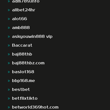
adm789.info
allbet24hr
alot66
amb888
askyouwin888 vip
Baccarat
baj88thb
baj88thbz.com
baslot168
bbp168.me
bestbet
betflixtikto
betworld369hot.com