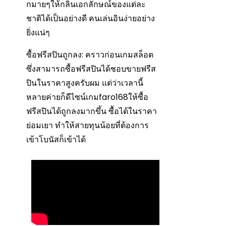
กมายๆให้กลิ่นเอกลักษณ์ของแต่ละ
ชาติได้เป็นอย่างดี คนเล่นอินง่ายอย่าง
ยิ่งแน่ๆ
ซื้อฟรีสปินถูกลง: คราวก่อนเกมสล็อต
ซึ่งสามารถซื้อฟรีสปินได้ชอบขายฟรีส
ปินในราคาสูงครับผม แต่ว่าเวลานี้
หลายค่ายก็ดีไซน์เกมfaro168ให้ซื้อ
ฟรีสปินได้ถูกลงมากขึ้น ซื้อได้ในราคา
ย่อมเยา ทำให้สายทุนน้อยที่ต้องการ
เข้าโบนัสก็เข้าได้