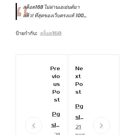
สล็อต168 ไม่ผ่านเอเย่นต์มา
แล้ว! ที่สุดของเว็บตรงแท้ 100…
ป้ายกำกับ:
สล็อต168
Pre
Ne
Vio
Xt
Us
Po
Po
St
St
Pg
Pg
slo
slo
21
t 9