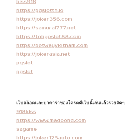
kiss918
ต้อง
เกม
https://pgslotth.io
ทำ
คาสิ
https://joker356.com
เทิร์
โน
https://samurai777.net
นบา
https://tokyoslot88.com
สล็อ
https://betwayvietnam.com
คา
ต
https://jokerasia.net
ร่า
ยิง
pgslot
ยิง
pgslot
ปลา
ปลา
ป๊อก
สล็อ
เด้ง
เว็บสล็อตและบาคาร่าของโครตดีเว็บนี้เล่นแล้วรวยจัดๆ
ต
หวย
918kiss
ป๊อก
pg
https://www.madoohd.com
เด้ง
slo
sagame
หวย
https://joker123auto.com