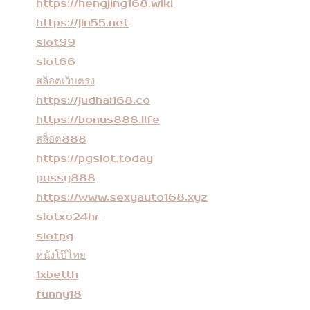
https://hengjing168.wiki
Da
1
https://jin55.net
rin
slot99
สล็อ
slot66
pg
ต
สล็อตเว็บตรง
slo
เว็บ
https://judhai168.co
t9
https://bonus888.life
ตรง
สล็อต888
9.
ครบ
https://pgslot.today
wo
จบที่
pussy888
rld
เว็บ
https://www.sexyauto168.xyz
เกม
slotxo24hr
เดีย
slotpg
ใหม่
วบา
หนังโป๊ไทย
พีจี
คา
1xbetth
ไม่
funny18
ร่า