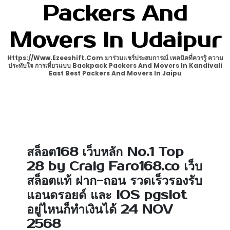
Packers And
Movers In Udaipur
Https://www.ezeeshift.com มาร่วมแชร์ประสบการณ์ เทคนิคที่ควรรู้ ความ
ประทับใจ การเที่ยวแบบ Backpack Packers And Movers In Kandivali
East Best Packers And Movers In Jaipu
สล็อต168 เว็บหลัก No.1 Top
28 by Craig Faro168.co เว็บ
สล็อตแท้ ฝาก-ถอน รวดเร็วรองรับ
แอนดรอยด์ และ IOS pgslot
อยู่ไหนก็ทำเงินได้ 24 NOV
2568