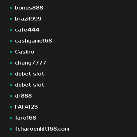
bonus888
brazil999
cafe444
cashgame168
Casino
chang7777
debet slot
debet slot
dr888
FAFA123
faro168
fcharoenkit168.com