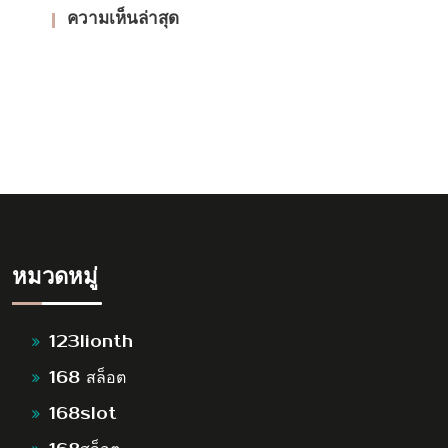
ความเห็นล่าสุด
Pg
slo
t.g
olf
หมวดหมู่
123lionth
168 สล็อต
168slot