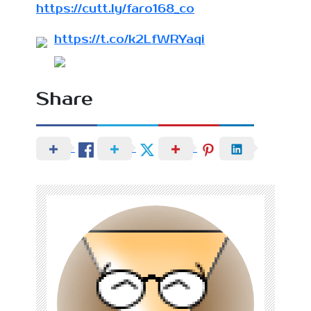
https://cutt.ly/faro168_co
https://t.co/k2LfWRYaqi
Share