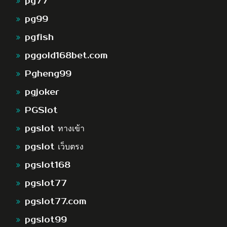
pg77
pg99
pgfish
pggold168bet.com
Pgheng99
pgjoker
PGSlot
pgslot ทางเข้า
pgslot เว็บตรง
pgslot168
pgslot77
pgslot77.com
pgslot99