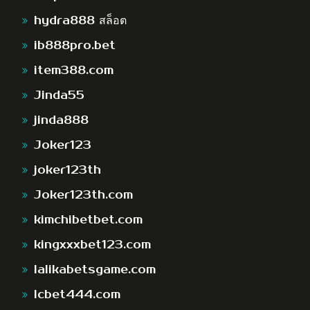
hydra888 สล็อต
ib888pro.bet
item388.com
Jinda55
jinda888
Joker123
joker123th
Joker123th.com
kimchibetbet.com
kingxxxbet123.com
lalikabetsgame.com
lcbet444.com