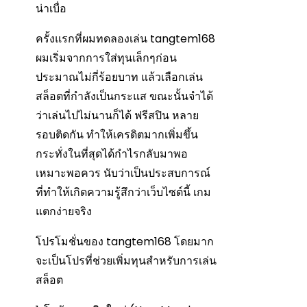
น่าเบื่อ
ครั้งแรกที่ผมทดลองเล่น tangtem168
ผมเริ่มจากการใส่ทุนเล็กๆก่อน
ประมาณไม่กี่ร้อยบาท แล้วเลือกเล่น
สล็อตที่กำลังเป็นกระแส ขณะนั้นจำได้
ว่าเล่นไปไม่นานก็ได้ ฟรีสปิน หลาย
รอบติดกัน ทำให้เครดิตมากเพิ่มขึ้น
กระทั่งในที่สุดได้กำไรกลับมาพอ
เหมาะพอควร นับว่าเป็นประสบการณ์
ที่ทำให้เกิดความรู้สึกว่าเว็บไซต์นี้ เกม
แตกง่ายจริง
โปรโมชั่นของ tangtem168 โดยมาก
จะเป็นโปรที่ช่วยเพิ่มทุนสำหรับการเล่น
สล็อต