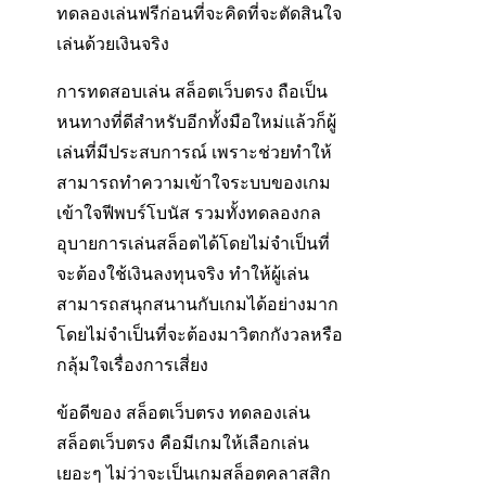
ทดลองเล่นฟรีก่อนที่จะคิดที่จะตัดสินใจ
เล่นด้วยเงินจริง
การทดสอบเล่น สล็อตเว็บตรง ถือเป็น
หนทางที่ดีสำหรับอีกทั้งมือใหม่แล้วก็ผู้
เล่นที่มีประสบการณ์ เพราะช่วยทำให้
สามารถทำความเข้าใจระบบของเกม
เข้าใจฟีพบร์โบนัส รวมทั้งทดลองกล
อุบายการเล่นสล็อตได้โดยไม่จำเป็นที่
จะต้องใช้เงินลงทุนจริง ทำให้ผู้เล่น
สามารถสนุกสนานกับเกมได้อย่างมาก
โดยไม่จำเป็นที่จะต้องมาวิตกกังวลหรือ
กลุ้มใจเรื่องการเสี่ยง
ข้อดีของ สล็อตเว็บตรง ทดลองเล่น
สล็อตเว็บตรง คือมีเกมให้เลือกเล่น
เยอะๆ ไม่ว่าจะเป็นเกมสล็อตคลาสสิก