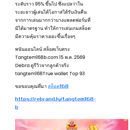
ระดับราว 95% ขึ้นไป ซึ่งแปลว่าใน
ระยะยาวผู้เล่นได้โอกาสได้รับเงินคืน
จากการเล่นมากกว่าบางแพลตฟอร์มที่
มิได้มาตรฐาน ทำให้การเล่นเกมสล็อต
มีความคุ้มราคาเยอะขึ้นเรื่อยๆ
พนันออนไลน์ สล็อตเว็บตรง
Tangtem168b.com 15 พ.ค. 2569
Debra ดูรีวิวจากลูกค้าจริง
tangtem168True wallet Top 93
ขอขอบคุณที่มา
สล็อต168
https://rebrand.ly/tangtem168-
b