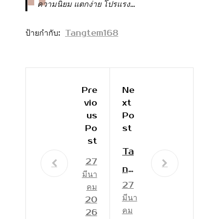
ความนิยม แตกง่าย โปรแรง…
ป้ายกำกับ:
Tangtem168
Pre
Ne
Vio
Xt
Us
Po
Po
St
St
Ta
27
ngt
มีนา
27
em
คม
มีนา
20
168
คม
26