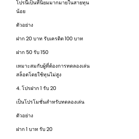
โปรนี้เป็นที่นิยมมากมายในสายทุน
น้อย
ตัวอย่าง
ฝาก 20 บาท รับเครดิต 100 บาท
ฝาก 50 รับ 150
เหมาะสมกับผู้ที่ต้องการทดลองเล่น
สล็อตโดยใช้ทุนไม่สูง
4. โปรฝาก 1 รับ 20
เป็นโปรโมชั่นสำหรับทดลองเล่น
ตัวอย่าง
ฝาก 1 บาท รับ 20