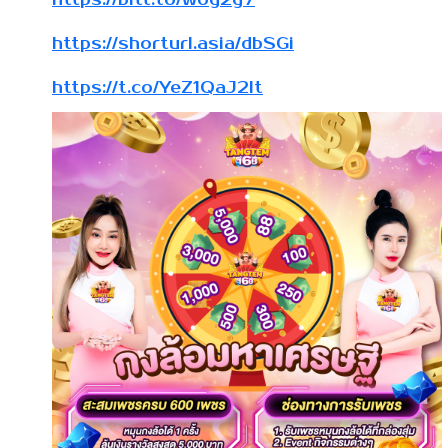
https://shorturl.asia/dbSGi
https://t.co/YeZ1QaJ2It