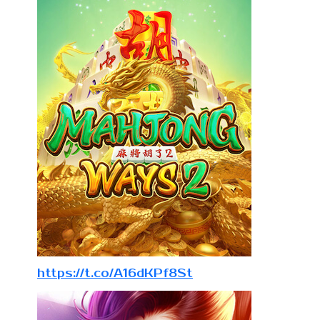
https://t.co/A16dKPf8St