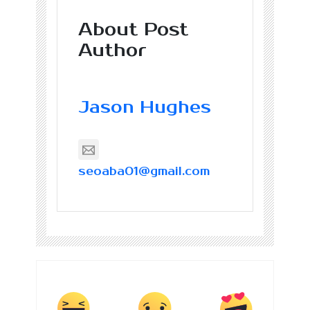
About Post
Author
Jason Hughes
seoaba01@gmail.com