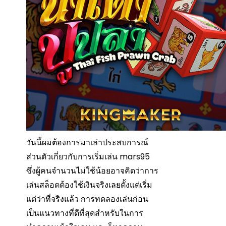
วันนี้ผมต้องการมาเล่าประสบการณ์
ส่วนตัวเกี่ยวกับการเริ่มเล่น mars95
ซึ่งผู้คนจำนวนไม่ใช้น้อยอาจคิดว่าการ
เล่นสล็อตต้องใช้เงินจริงเลยตั้งแต่เริ่ม
แต่ว่าที่จริงแล้ว การทดลองเล่นก่อน
เป็นแนวทางที่ดีที่สุดสำหรับในการ