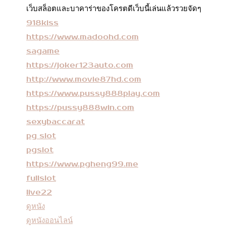
เว็บสล็อตและบาคาร่าของโครตดีเว็บนี้เล่นแล้วรวยจัดๆ
918kiss
https://www.madoohd.com
sagame
https://joker123auto.com
http://www.movie87hd.com
https://www.pussy888play.com
https://pussy888win.com
sexybaccarat
pg slot
pgslot
https://www.pgheng99.me
fullslot
live22
ดูหนัง
ดูหนังออนไลน์