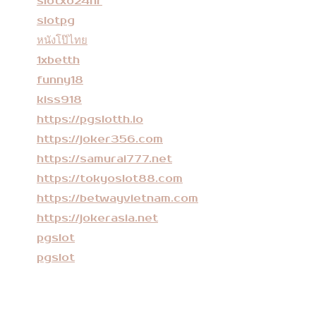
slotxo24hr
slotpg
หนังโป๊ไทย
1xbetth
funny18
kiss918
https://pgslotth.io
https://joker356.com
https://samurai777.net
https://tokyoslot88.com
https://betwayvietnam.com
https://jokerasia.net
pgslot
pgslot