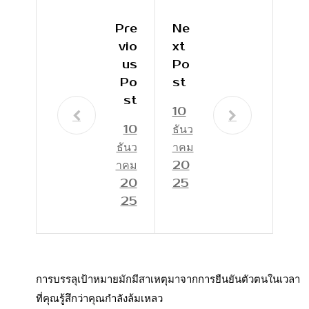
Pre
Ne
Vio
Xt
Us
Po
Po
St
St
10
10
ธันว
ธันว
าคม
าคม
20
20
25
25
การบรรลุเป้าหมายมักมีสาเหตุมาจากการยืนยันตัวตนในเวลา
ที่คุณรู้สึกว่าคุณกำลังล้มเหลว