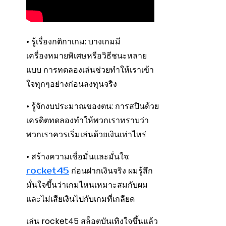
• รู้เรื่องกติกาเกม: บางเกมมี
เครื่องหมายพิเศษหรือวิธีชนะหลาย
แบบ การทดลองเล่นช่วยทำให้เราเข้า
ใจทุกๆอย่างก่อนลงทุนจริง
• รู้จักงบประมาณของตน: การสปินด้วย
เครดิตทดลองทำให้พวกเราทราบว่า
พวกเราควรเริ่มเล่นด้วยเงินเท่าไหร่
• สร้างความเชื่อมั่นและมั่นใจ:
ก่อนฝากเงินจริง ผมรู้สึก
rocket45
มั่นใจขึ้นว่าเกมไหนเหมาะสมกับผม
และไม่เสียเงินไปกับเกมที่เกลียด
เล่น rocket45 สล็อตบันเทิงใจขึ้นแล้ว