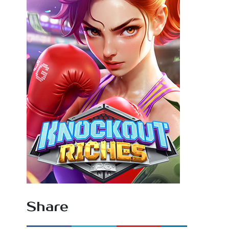
Share