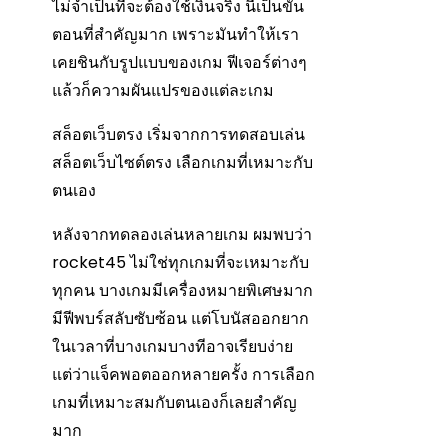
ไม่จำเป็นที่จะต้องใช้เงินจริง นี่เป็นขั้น
ตอนที่สำคัญมาก เพราะมันทำให้เรา
เคยชินกับรูปแบบของเกม ฟีเจอร์ต่างๆ
แล้วก็ความผันแปรของแต่ละเกม
สล็อตเว็บตรง เริ่มจากการทดสอบเล่น
สล็อตเว็บไซต์ตรง เลือกเกมที่เหมาะกับ
ตนเอง
หลังจากทดลองเล่นหลายเกม ผมพบว่า
rocket45 ไม่ใช่ทุกเกมที่จะเหมาะกับ
ทุกคน บางเกมมีเครื่องหมายพิเศษมาก
มีฟีพบร์สลับซับซ้อน แต่โบนัสออกยาก
ในเวลาที่บางเกมบางทีอาจเรียบง่าย
แต่ว่าแจ็คพอตออกหลายครั้ง การเลือก
เกมที่เหมาะสมกับตนเองก็เลยสำคัญ
มาก