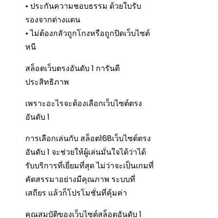
• ประกันความชอบธรรม ด้วยใบรับ
รองจากต่างแดน
• ไม่ต้องกลัวถูกโกงหรือถูกปิดเว็บไซต์
หนี
สล็อตเว็บตรงอันดับ 1 การันตี
ประสิทธิภาพ
เพราะอะไรจะต้องเลือกเว็บไซต์ตรง
อันดับ 1
การเลือกเล่นกับ สล็อต168เว็บไซต์ตรง
อันดับ 1 จะช่วยให้ผู้เล่นมั่นใจได้ว่าได้
รับบริการที่เยี่ยมที่สุด ไม่ว่าจะเป็นเกมที่
คัดสรรมาอย่างมีคุณภาพ ระบบที่
เสถียร แล้วก็โปรโมชั่นที่คุ้มค่า
คุณสมบัติของเว็บไซต์สล็อตอันดับ 1