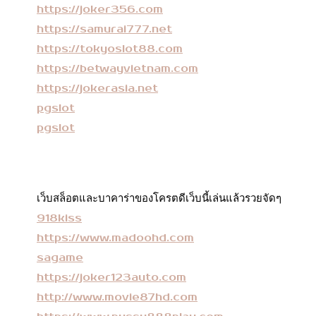
30
https://joker356.com
เว็บ
https://samurai777.net
ค่าย
แม่
https://tokyoslot88.com
เกม
เคร
https://betwayvietnam.com
ชั้น
https://jokerasia.net
ดิต
pgslot
นำ
ฟรี
pgslot
สล็อ
To
ต16
p
8
31
เว็บสล็อตและบาคาร่าของโครตดีเว็บนี้เล่นแล้วรวยจัดๆ
ฝาก
by
918kiss
น้อย
https://www.madoohd.com
Ma
sagame
ถอน
rco
https://joker123auto.com
ได้
he
http://www.movie87hd.com
ยอด