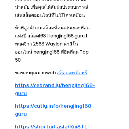
นำสมัย เพื่อคุณได้สัมผัสประสบการณ์
เล่นสล็อตออนไลน์ที่ไม่มีใครเหมือน
ท้าพิสูจน์! เกมสล็อตที่คนเล่นเยอะที่สุด
แห่งปี สล็อต168 Hengjing168.guru 1
พฤศจิกา 2568 Waylon คาสิโน
ออนไลน์ hengjing168 ที่ฮิตที่สุด Top
50
ขอขอบคุณมากweb
สล็อตเครดิตฟรี
https://rebrand.ly/hengjing168-
guru
https://cutly.info/hengjing168-
guru
https://shorturl.asia/Km8TL