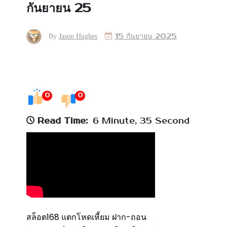
กันยายน 25
15 กันยายน 2025
By
Jason Hughes
0
0
Read Time:
6 Minute, 35 Second
สล็อต168 แตกโหดเหี้ยม ฝาก-ถอน