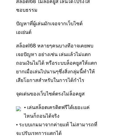
สล็อต168 ไม่ล็อคยูส เล่นได้โปร่งใส
ชอบธรรม
ปัญหาที่ผู้เล่นมักเจอจากเว็บไซต์
เอเย่นต์
สล็อต168 หลายๆคนบางทีอาจเคยพบ
เจอปัญหา อย่างเช่น เล่นแล้วไม่แตก
ถอนเงินไม่ได้ หรือระบบล็อคยูสให้แตก
ยากเมื่อเล่นไปนานๆซึ่งสิ่งกลุ่มนี้ทำให้
เสียโอกาสสำหรับในการได้กำไร
จุดเด่นของเว็บไซต์ตรงไม่ล็อคยูส
• เล่นสล็อตเครดิตฟรีได้เยอะแค่
ไหนก็ถอนได้จริง
• ระบบเกมมาจากค่ายแท้ ไม่สามารถที่
จะปรับเรทการแตกได้