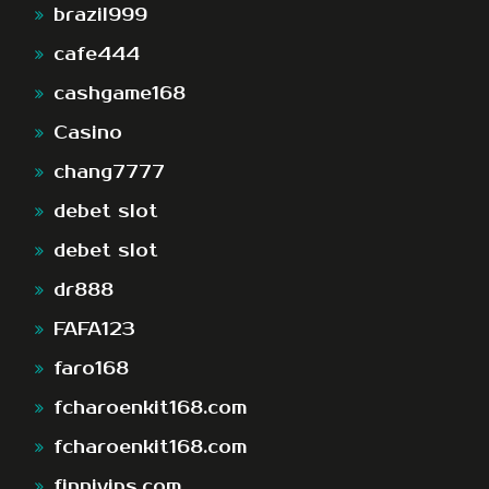
brazil999
cafe444
cashgame168
Casino
chang7777
debet slot
debet slot
dr888
FAFA123
faro168
fcharoenkit168.com
fcharoenkit168.com
finnivips.com