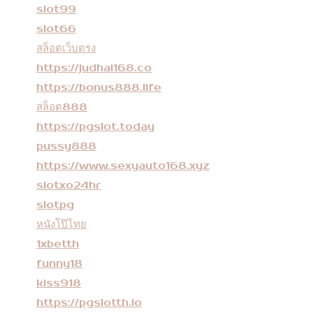
เล่น
slot99
น้อย
เยอ
slot66
30
สล็อตเว็บตรง
ะสุด
https://judhai168.co
0
และ
https://bonus888.life
แอ
ควร
สล็อต888
ดมิ
เข้า
https://pgslot.today
นบริ
pussy888
ไป
https://www.sexyauto168.xyz
การ
เล่น
slotxo24hr
มาก
ไหม
slotpg
กว่า
หนังโป๊ไทย
cas
1xbetth
พัน
ino
funny18
คน
onl
kiss918
รวม
ine
https://pgslotth.io