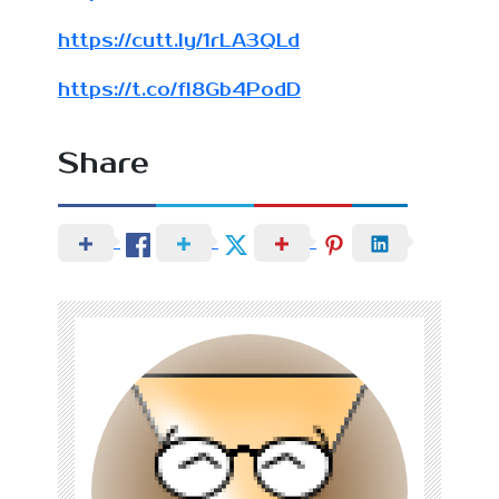
https://cutt.ly/1rLA3QLd
https://t.co/fI8Gb4PodD
Share