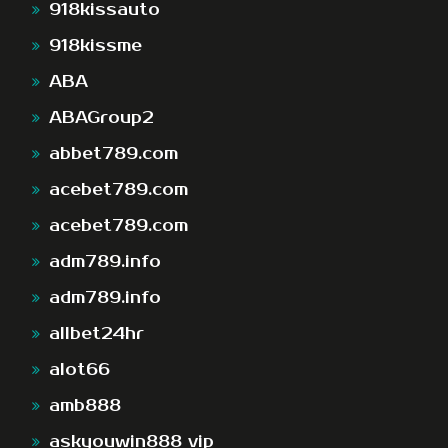
918kissauto
918kissme
ABA
ABAGroup2
abbet789.com
acebet789.com
acebet789.com
adm789.info
adm789.info
allbet24hr
alot66
amb888
askyouwin888 vip