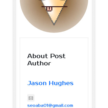
About Post
Author
Jason Hughes
seoaba01@gmail.com