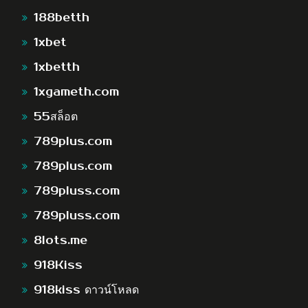
188betth
1xbet
1xbetth
1xgameth.com
55สล็อต
789plus.com
789plus.com
789pluss.com
789pluss.com
8lots.me
918Kiss
918kiss ดาวน์โหลด