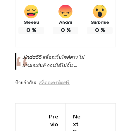
Sleepy
Angry
Surprise
0
%
0
%
0
%
Jinda55 สล็อตเว็บไซต์ตรง ไม่
ผ่านเอเย่นต์ ถอนได้ไม่อั้น …
ป้ายกำกับ:
สล็อตเครดิตฟรี
Pre
Ne
Vio
Xt