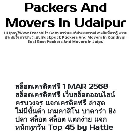
Packers And
Movers In Udaipur
Https://www.ezeeshift.com มาร่วมแชร์ประสบการณ์ เทคนิคที่ควรรู้ ความ
ประทับใจ การเที่ยวแบบ Backpack Packers And Movers In Kandivali
East Best Packers And Movers In Jaipu
สล็อตเครดิตฟรี 1 MAR 2568
สล็อตเครดิตฟรี เว็บสล็อตออนไลน์
ครบวงจร แจกเครดิตฟรี ล่าสุด
ไม่มีขั้นต่ำ เกมคาสิโน บาคาร่า ยิง
ปลา สล็อต สล็อต แตกง่าย แจก
หนักทุกวัน Top 45 by Hattie