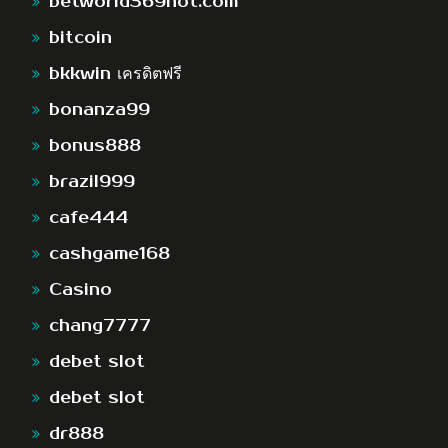
betworld369hot.com
bitcoin
bkkwin เครดิตฟรี
bonanza99
bonus888
brazil999
cafe444
cashgame168
Casino
chang7777
debet slot
debet slot
dr888