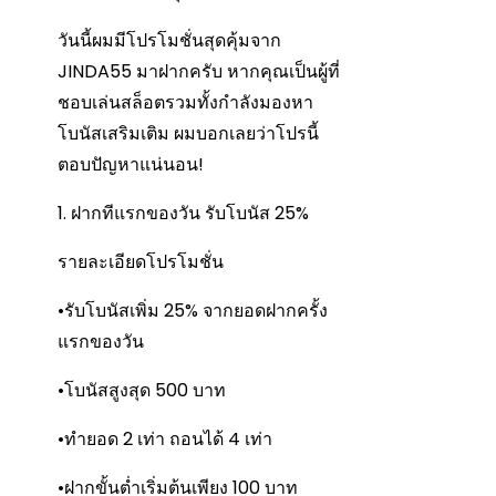
วันนี้ผมมีโปรโมชั่นสุดคุ้มจาก
JINDA55 มาฝากครับ หากคุณเป็นผู้ที่
ชอบเล่นสล็อตรวมทั้งกำลังมองหา
โบนัสเสริมเติม ผมบอกเลยว่าโปรนี้
ตอบปัญหาแน่นอน!
1. ฝากทีแรกของวัน รับโบนัส 25%
รายละเอียดโปรโมชั่น
•รับโบนัสเพิ่ม 25% จากยอดฝากครั้ง
แรกของวัน
•โบนัสสูงสุด 500 บาท
•ทำยอด 2 เท่า ถอนได้ 4 เท่า
•ฝากขั้นต่ำเริ่มต้นเพียง 100 บาท