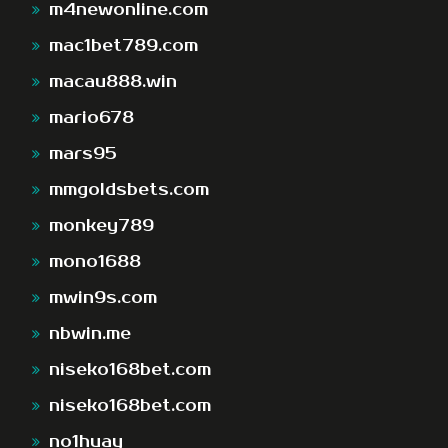
m4newonline.com
mac1bet789.com
macau888.win
mario678
mars95
mmgoldsbets.com
monkey789
mono1688
mwin9s.com
nbwin.me
niseko168bet.com
niseko168bet.com
no1huay