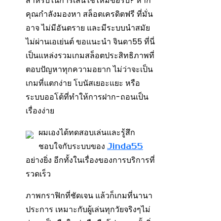
สำหรับในการเล่นใช่ไหมขอรับ? หาก
คุณกำลังมองหา สล็อตเครดิตฟรี ที่มั่น
อาจ ไม่มีอันตราย และมีระบบนำสมัย
ไม่ผ่านเอเย่นต์ ขอแนะนำ จินดา55 ที่นี่
เป็นแหล่งรวมเกมสล็อตประสิทธิภาพที่
ตอบปัญหาทุกความอยาก ไม่ว่าจะเป็น
เกมที่แตกง่าย โบนัสเยอะแยะ หรือ
ระบบออโต้ที่ทำให้การฝาก-ถอนเป็น
เรื่องง่าย
ผมเองได้ทดสอบเล่นและรู้สึก
ชอบใจกับระบบของ
Jinda55
อย่างยิ่ง อีกทั้งในเรื่องของการบริการที่
รวดเร็ว
ภาพกราฟิกที่ชัดเจน แล้วก็เกมที่นานา
ประการ เหมาะกับผู้เล่นทุกวัยจริงๆไม่