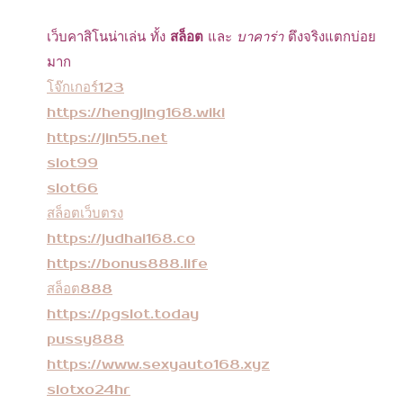
เว็บ
ฝาก
เว็บคาสิโนน่าเล่น ทั้ง
สล็อต
และ
บาคาร่า
ตึงจริงแตกบ่อย
ตรง
ถอน
มาก
91
ไม่มี
โจ๊กเกอร์123
8ki
https://hengjing168.wiki
ขั้น
https://jin55.net
ss
ต่ำ
slot99
ดาว
cas
slot66
น์โห
สล็อตเว็บตรง
ino
https://judhai168.co
ลด
เว็บ
https://bonus888.life
สล็อ
ให
สล็อต888
ต91
ญ่
https://pgslot.today
8ki
pussy888
18
https://www.sexyauto168.xyz
ssร
8b
slotxo24hr
วม