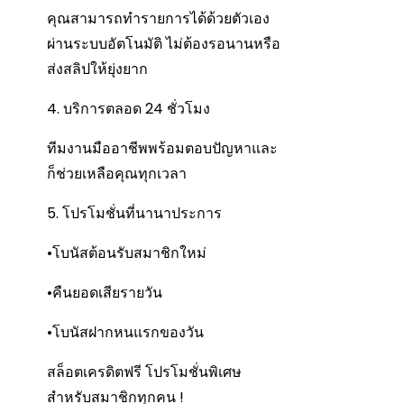
คุณสามารถทำรายการได้ด้วยตัวเอง
ผ่านระบบอัตโนมัติ ไม่ต้องรอนานหรือ
ส่งสลิปให้ยุ่งยาก
4. บริการตลอด 24 ชั่วโมง
ทีมงานมืออาชีพพร้อมตอบปัญหาและ
ก็ช่วยเหลือคุณทุกเวลา
5. โปรโมชั่นที่นานาประการ
•โบนัสต้อนรับสมาชิกใหม่
•คืนยอดเสียรายวัน
•โบนัสฝากหนแรกของวัน
สล็อตเครดิตฟรี โปรโมชั่นพิเศษ
สำหรับสมาชิกทุกคน !