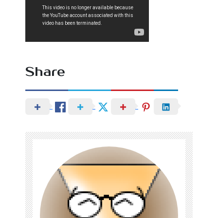
Share