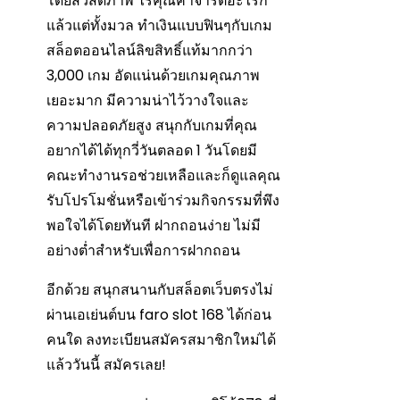
โดยสวัสดิภาพ ไร้คุณค่าจารีตอะไรก็
แล้วแต่ทั้งมวล ทำเงินแบบฟินๆกับเกม
สล็อตออนไลน์ลิขสิทธิ์แท้มากกว่า
3,000 เกม อัดแน่นด้วยเกมคุณภาพ
เยอะมาก มีความน่าไว้วางใจและ
ความปลอดภัยสูง สนุกกับเกมที่คุณ
อยากได้ได้ทุกวี่วันตลอด 1 วันโดยมี
คณะทำงานรอช่วยเหลือและก็ดูแลคุณ
รับโปรโมชั่นหรือเข้าร่วมกิจกรรมที่พึง
พอใจได้โดยทันที ฝากถอนง่าย ไม่มี
อย่างต่ำสำหรับเพื่อการฝากถอน
อีกด้วย สนุกสนานกับสล็อตเว็บตรงไม่
ผ่านเอเย่นต์บน faro slot 168 ได้ก่อน
คนใด ลงทะเบียนสมัครสมาชิกใหม่ได้
แล้ววันนี้ สมัครเลย!