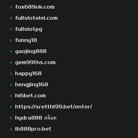
fox689ok.com
fullsloteiei.com
fullslotpg
funny18
gaojing888
gem99ths.com
happy168
hengjing168
hi6bet.com
https://sretthi99.bet/enter/
hydra888 สล็อต
ib888pro.bet