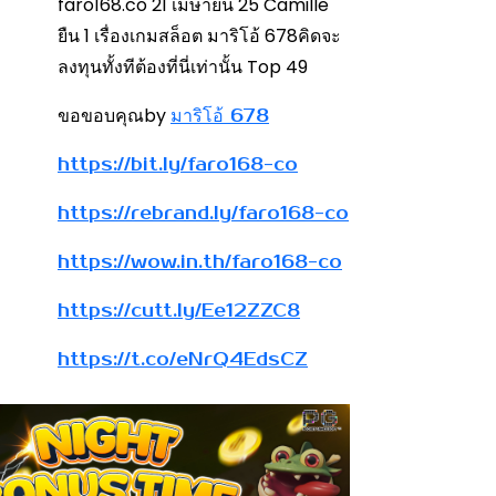
faro168.co 21 เมษายน 25 Camille
ยืน 1 เรื่องเกมสล็อต มาริโอ้ 678คิดจะ
ลงทุนทั้งทีต้องที่นี่เท่านั้น Top 49
ขอขอบคุณby
มาริโอ้ 678
https://bit.ly/faro168-co
https://rebrand.ly/faro168-co
https://wow.in.th/faro168-co
https://cutt.ly/Ee12ZZC8
https://t.co/eNrQ4EdsCZ