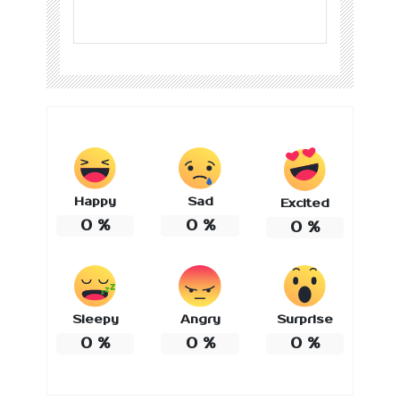
Happy
Sad
Excited
0
%
0
%
0
%
Sleepy
Angry
Surprise
0
%
0
%
0
%