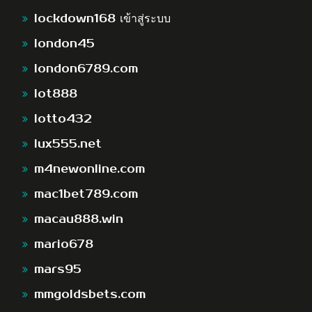
lockdown168 เข้าสู่ระบบ
london45
london6789.com
lot888
lotto432
lux555.net
m4newonline.com
mac1bet789.com
macau888.win
mario678
mars95
mmgoldsbets.com