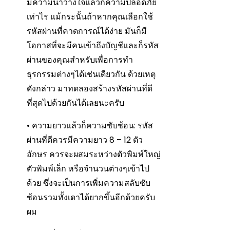
มีความน่าวางใจแล้วก็ความปลอดภัย
เท่าไร แม้กระนั้นถ้าหากคุณเลือกใช้
รหัสผ่านที่คาดการณ์ได้ง่าย มันก็มี
โอกาสที่จะมีคนเข้าถึงบัญชีและก็รหัส
ผ่านของคุณสำหรับเพื่อการทำ
ธุรกรรมต่างๆได้เช่นเดียวกัน ด้วยเหตุ
ดังกล่าว มาทดลองสร้างรหัสผ่านที่ดี
ที่สุดไปด้วยกันได้เลยนะครับ
• ความยาวแล้วก็ความซับซ้อน: รหัส
ผ่านที่ดีควรมีความยาว 8 – 12 ตัว
อักษร ควรจะผสมระหว่างตัวพิมพ์ใหญ่
ตัวพิมพ์เล็ก หรือจำนวนต่างๆเข้าไป
ด้วย ซึ่งจะเป็นการเพิ่มความสลับซับ
ซ้อนรวมทั้งเดาได้ยากขึ้นอีกด้วยครับ
ผม