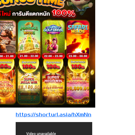
https://shorturl.asia/hXmNn