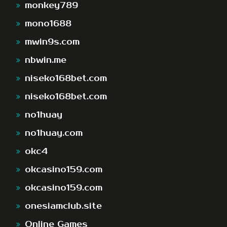
monkey789
mono1688
mwin9s.com
nbwin.me
niseko168bet.com
niseko168bet.com
no1huay
no1huay.com
okc4
okcasino159.com
okcasino159.com
onesiamclub.site
Online Games