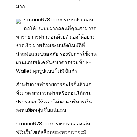
มาก
• mario678 com ระบบฝากถอน
ออโต้: ระบบฝากถอนที่คุณสามารถ
ทำรายการฝากถอนด้วยตัวเองได้อย่าง
รวดเร็ว มาพร้อมระบบอัตโนมัติที่
นำสมัยและปลอดภัย รองรับการใช้งาน
ผ่านแอปพลิเคชันธนาคารรวมทั้ง E-
Wallet ทุกรูปแบบ ไม่มีขั้นต่ำ
สำหรับการทำรายการอะไรก็แล้วแต่
ทั้งมวล สามารถฝากหรือถอนได้ตาม
ปรารถนา ใช้เวลาไม่นาน บริหารเงิน
ลงทุนยืดหยุ่นขึ้นแน่นอน
• mario678 com ระบบทดลองเล่น
ฟรี: เว็บไซต์สล็อตของพวกเราจะมี