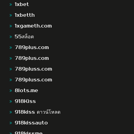
1xbet
1xbetth
1xgameth.com
55สล็อต
789plus.com
789plus.com
789pluss.com
789pluss.com
8lots.me
918Kiss
918kiss ดาวน์โหลด
918kissauto
918kissme