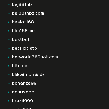
baj88thb
baj88thbz.com
baslot168
bbp168.me
bestbet
betflixtikto
betworld369hot.com
bitcoin
bkkwin เครดิตฟรี
bonanza99
bonus888
brazil999