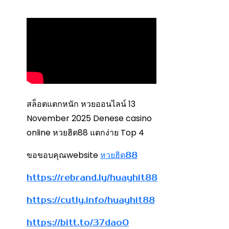
สล็อตแตกหนัก หวยออนไลน์ 13
November 2025 Denese casino
online หวยฮิต88 แตกง่าย Top 4
ขอขอบคุณwebsite
หวยฮิต88
https://rebrand.ly/huayhit88
https://cutly.info/huayhit88
https://bitt.to/37dao0