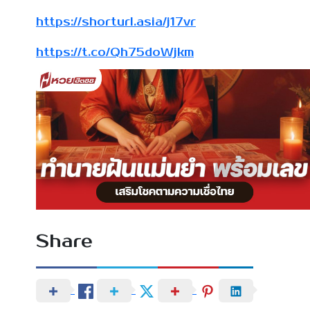
https://shorturl.asia/j17vr
https://t.co/Qh75doWjkm
Share