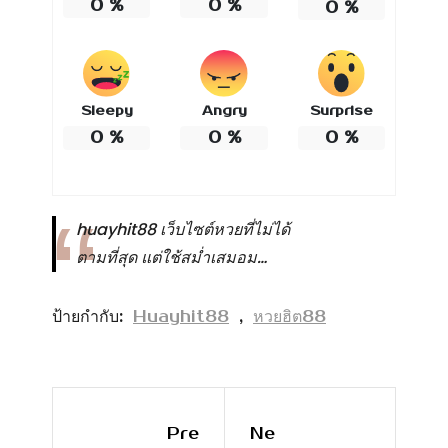
0
%
0
%
0
%
Sleepy
Angry
Surprise
0
%
0
%
0
%
huayhit88 เว็บไซต์หวยที่ไม่ได้
ตามที่สุด แต่ใช้สม่ำเสมอม…
ป้ายกำกับ:
Huayhit88
,
หวยฮิต88
Pre
Ne