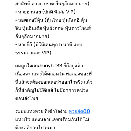
สามัคคี ลาวกาชาด อื่นๆอีกมากมาย)
• หวยฮานอย (ปกติ พิเศษ VIP)
• ลอตเตอรี่หุ้น (หุ้นไทย หุ้นนิเคอิ หุ้น
จีน หุ้นอินเดีย หุ้นอังกฤษ หุ้นดาวโจนส์
อื่นๆอีกมากมาย)
• หวยยี่กี (มีให้เล่นทุก 5 นาที แบบ
ธรรมดาและ VIP)
ผมถูกใจเล่นhuayhit88 ยี่กีอยู่แล้ว
เนื่องจากแทงได้ตลอดวัน พอลองของที่
นี่แล้วจะต้องบอกเลยว่าออกไวจริง แล้ว
ก็ที่สำคัญไม่มีดีเลย์ ไม่มีอาการหน่วง
ตอนส่งโพย
ระบบแทงหวย ที่เข้าใจง่าย
หวยฮิต88
แทงเร็ว แทงหลายเลขพร้อมกันได้ ไม่
ต้องคลิกวนไปวนมา