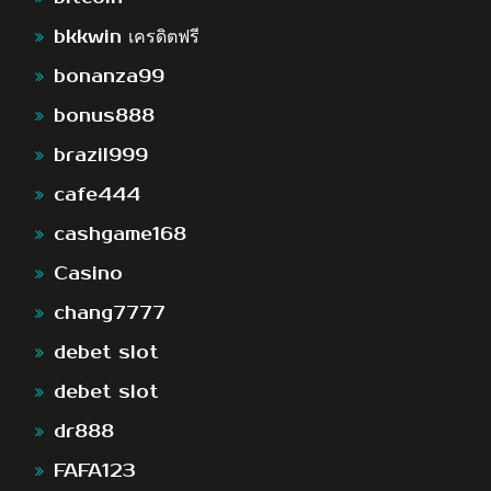
bkkwin เครดิตฟรี
bonanza99
bonus888
brazil999
cafe444
cashgame168
Casino
chang7777
debet slot
debet slot
dr888
FAFA123