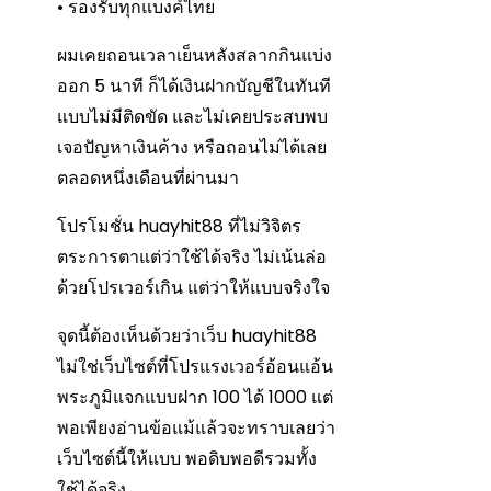
• รองรับทุกแบงค์ไทย
ผมเคยถอนเวลาเย็นหลังสลากกินแบ่ง
ออก 5 นาที ก็ได้เงินฝากบัญชีในทันที
แบบไม่มีติดขัด และไม่เคยประสบพบ
เจอปัญหาเงินค้าง หรือถอนไม่ได้เลย
ตลอดหนึ่งเดือนที่ผ่านมา
โปรโมชั่น huayhit88 ที่ไม่วิจิตร
ตระการตาแต่ว่าใช้ได้จริง ไม่เน้นล่อ
ด้วยโปรเวอร์เกิน แต่ว่าให้แบบจริงใจ
จุดนี้ต้องเห็นด้วยว่าเว็บ huayhit88
ไม่ใช่เว็บไซต์ที่โปรแรงเวอร์อ้อนแอ้น
พระภูมิแจกแบบฝาก 100 ได้ 1000 แต่
พอเพียงอ่านข้อแม้แล้วจะทราบเลยว่า
เว็บไซต์นี้ให้แบบ พอดิบพอดีรวมทั้ง
ใช้ได้จริง