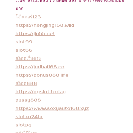
เว็บคาสิโนน่าเล่น ทั้ง
สล็อต
และ
บาคาร่า
ตึงจริงแตกบ่อย
มาก
โจ๊กเกอร์123
https://hengjing168.wiki
https://jin55.net
slot99
slot66
สล็อตเว็บตรง
https://judhai168.co
https://bonus888.life
สล็อต888
https://pgslot.today
pussy888
https://www.sexyauto168.xyz
slotxo24hr
slotpg