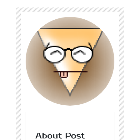
About Post