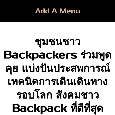
Skip
to
Add A Menu
content
ชุมชนชาว
Backpackers ร่วมพูด
คุย แบ่งปันประสพการณ์
เทคนิคการเดินเดินทาง
รอบโลก สังคมชาว
Backpack ที่ดีที่สุด