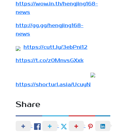
https://wow.in.th/hengjing168-
news
http://gg.gg/hengjing168-
news
https://cutt.ly/3ebPni12
https://t.co/z0MnvsGXxk
https://shorturl.asia/UcuyN
Share