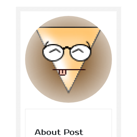
About Post