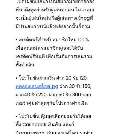
โปรโมชั่นและก็โบนัสมากมายก่ายกอง
ที่น่าดึงดูดสำหรับผู้เล่นทุกคน ไม่ว่าคุณ
จะเป็นผู้เล่นใหม่หรือผู้เล่นทางเข้าpgที่
มีประสบการณ์แล้วหลังจากนั้นก็ตาม
• เครดิตฟรีสำหรับสมาชิกใหม่ 100%
เมื่อคุณสมัครสมาชิกคุณจะได้รับ
เครดิตฟรีทันที เพื่อเริ่มต้นการเล่นรวม
ทั้งทำเงิน
• โปรโมชั่นฝากเงิน ฝาก 20 รับ 120,
ฝาก 30 รับ 150,
ทดลองเล่นสล็อต pg
ฝาก40 รับ 220, ฝาก 50 รับ 300 บอก
เลยว่าคุ้มค่าสุดๆกับโปรการฝากเงิน
• โปรโมชั่น คุ้มสุดเลือกยอมรับได้เลย
ทั้ง Cashback เงินคืน และก็
Commission เล่นเยอะแค่ไหนเราจ่าย