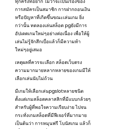
ทุกครั้งที่อยาก ไม่ว่าจะเป็นเรื่องของ
การสมัครเป็นสมาชิก การฝากถอนเงิน
หรือปัญหาที่เกิดขึ้นขณะเล่นเกม ยิ่ง
กว่านั้น ทดลองเล่นสล็อต pgยังมีการ
อัปเดตเกมใหม่ๆอย่างต่อเนื่อง เพื่อให้ผู้
เล่นไม่รู้จักสึกเบื่อแล้วก็มีความท้า
ใหม่ๆอยู่เสมอ
เหตุผลที่ควรจะเลือก สล็อตเว็บตรง
ความมากมายหลากหลายของเกมมีให้
เลือกเล่นนับไม่ถ้วน
มีเกมให้เลือกเล่นpgslotหลายชนิด
ตั้งแต่เกมสล็อตคลาสสิกที่มีแบบกล้วยๆ
สำหรับผู้ที่พอใจความเรียบง่าย ไปจน
กระทั่งเกมสล็อตที่มีฟีเจอร์ที่มากมาย
เป็นต้นว่า การหมุนฟรี โบนัสเกม แล้วก็