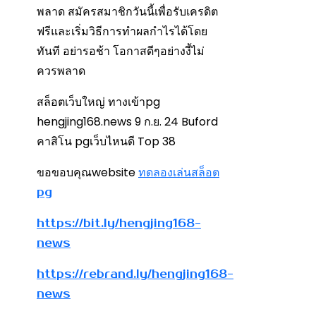
พลาด สมัครสมาชิกวันนี้เพื่อรับเครดิต
ฟรีและเริ่มวิธีการทำผลกำไรได้โดย
ทันที อย่ารอช้า โอกาสดีๆอย่างงี้ไม่
ควรพลาด
สล็อตเว็บใหญ่ ทางเข้าpg
hengjing168.news 9 ก.ย. 24 Buford
คาสิโน pgเว็บไหนดี Top 38
ขอขอบคุณwebsite
ทดลองเล่นสล็อต
pg
https://bit.ly/hengjing168-
news
https://rebrand.ly/hengjing168-
news