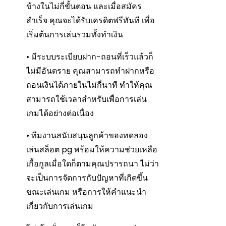
ข้างในไม่กี่ขั้นตอน และเมื่อสมัคร
สำเร็จ คุณจะได้รับเครดิตฟรีทันที เพื่อ
เริ่มต้นการเล่นรวมทั้งทำเงิน
• มีระบบระเบียบฝาก-ถอนที่เร็วแล้วก็
ไม่มีอันตราย คุณสามารถทำฝากหรือ
ถอนเงินได้ภายในไม่กี่นาที ทำให้คุณ
สามารถใช้เวลาสำหรับเพื่อการเล่น
เกมได้อย่างต่อเนื่อง
• ทีมงานสนับสนุนลูกค้าของทดลอง
เล่นสล็อต pg พร้อมให้ความช่วยเหลือ
เกื้อกูลเมื่อใดก็ตามคุณปรารถนา ไม่ว่า
จะเป็นการจัดการกับปัญหาที่เกิดขึ้น
ขณะเล่นเกม หรือการให้คำแนะนำ
เกี่ยวกับการเล่นเกม