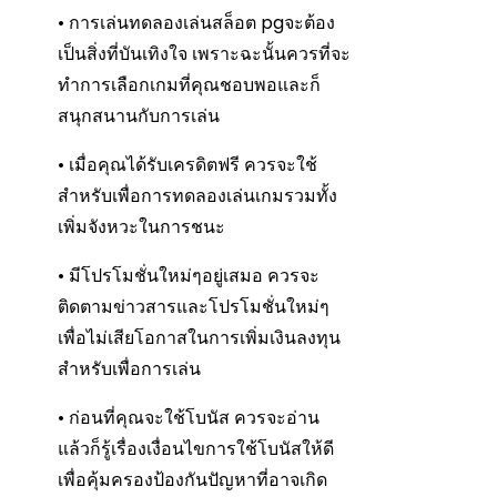
• การเล่นทดลองเล่นสล็อต pgจะต้อง
เป็นสิ่งที่บันเทิงใจ เพราะฉะนั้นควรที่จะ
ทำการเลือกเกมที่คุณชอบพอและก็
สนุกสนานกับการเล่น
• เมื่อคุณได้รับเครดิตฟรี ควรจะใช้
สำหรับเพื่อการทดลองเล่นเกมรวมทั้ง
เพิ่มจังหวะในการชนะ
• มีโปรโมชั่นใหม่ๆอยู่เสมอ ควรจะ
ติดตามข่าวสารและโปรโมชั่นใหม่ๆ
เพื่อไม่เสียโอกาสในการเพิ่มเงินลงทุน
สำหรับเพื่อการเล่น
• ก่อนที่คุณจะใช้โบนัส ควรจะอ่าน
แล้วก็รู้เรื่องเงื่อนไขการใช้โบนัสให้ดี
เพื่อคุ้มครองป้องกันปัญหาที่อาจเกิด