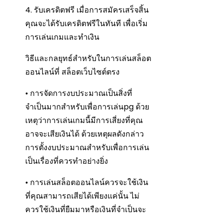
4. รับเครดิตฟรี เมื่อการสมัครเสร็จสิ้น
คุณจะได้รับเครดิตฟรีในทันที เพื่อเริ่ม
การเล่นเกมและทำเงิน
วิธีและกลยุทธ์สำหรับในการเล่นสล็อต
ออนไลน์ที่ สล็อตเว็บไซต์ตรง
• การจัดการงบประมาณเป็นสิ่งที่
จำเป็นมากสำหรับเพื่อการเล่นpg ด้วย
เหตุว่าการเล่นเกมนี้มีการเสี่ยงที่คุณ
อาจจะเสียเงินได้ ด้วยเหตุผลดังกล่าว
การตั้งงบประมาณสำหรับเพื่อการเล่น
เป็นเรื่องที่ควรทำอย่างยิ่ง
• การเล่นสล็อตออนไลน์ควรจะใช้เงิน
ที่คุณสามารถเสียได้เพียงแค่นั้น ไม่
ควรใช้เงินที่ยืมมาหรือเงินที่จำเป็นจะ