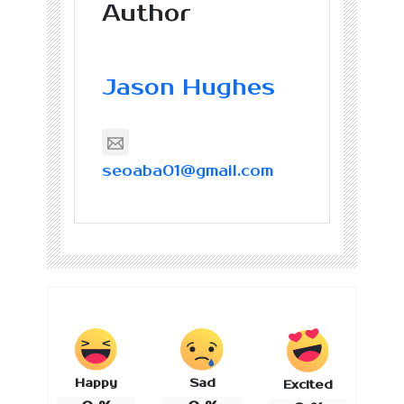
Author
Jason Hughes
seoaba01@gmail.com
Happy
Sad
Excited