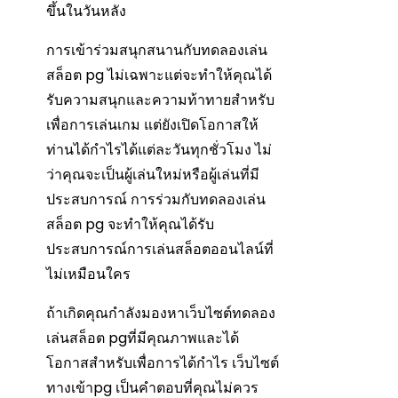
ขึ้นในวันหลัง
การเข้าร่วมสนุกสนานกับทดลองเล่น
สล็อต pg ไม่เฉพาะแต่จะทำให้คุณได้
รับความสนุกและความท้าทายสำหรับ
เพื่อการเล่นเกม แต่ยังเปิดโอกาสให้
ท่านได้กำไรได้แต่ละวันทุกชั่วโมง ไม่
ว่าคุณจะเป็นผู้เล่นใหม่หรือผู้เล่นที่มี
ประสบการณ์ การร่วมกับทดลองเล่น
สล็อต pg จะทำให้คุณได้รับ
ประสบการณ์การเล่นสล็อตออนไลน์ที่
ไม่เหมือนใคร
ถ้าเกิดคุณกำลังมองหาเว็บไซต์ทดลอง
เล่นสล็อต pgที่มีคุณภาพและได้
โอกาสสำหรับเพื่อการได้กำไร เว็บไซต์
ทางเข้าpg เป็นคำตอบที่คุณไม่ควร