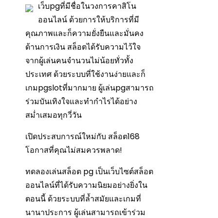
เว็บpgที่มีชื่อในวงการคาสิโน
ออนไลน์ ด้วยการให้บริการที่มี
คุณภาพและก็ความยั่งยืนและมั่นคง
ด้านการเงิน สล็อตได้รับความไว้ใจ
จากผู้เล่นคนจำนวนไม่น้อยทั่วทั้ง
ประเทศ ด้วยระบบที่ใช้งานง่ายและก็
เกมpgslotที่มากมาย ผู้เล่นpgสามารถ
ร่วมบันเทิงใจและทำกำไรได้อย่าง
สม่ำเสมอทุกวี่วัน
เปิดประสบการณ์ใหม่กับ สล็อต168
โอกาสที่คุณไม่สมควรพลาด!
ทดลองเล่นสล็อต pg เป็นเว็บไซต์สล็อต
ออนไลน์ที่ได้รับความนิยมอย่างยิ่งใน
ตอนนี้ ด้วยระบบที่ล้ำสมัยและเกมที่
นานาประการ ผู้เล่นสามารถเข้าร่วม