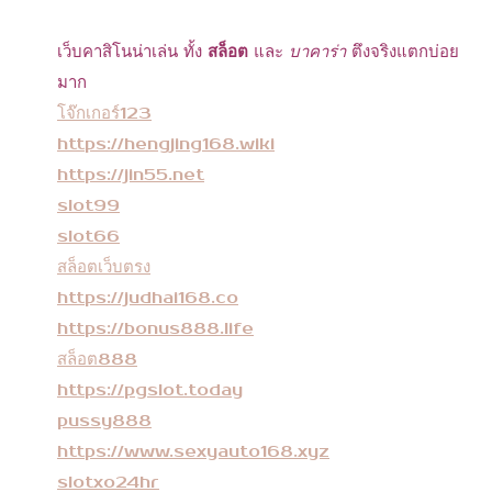
นต์
เว็บคาสิโนน่าเล่น ทั้ง
สล็อต
และ
บาคาร่า
ตึงจริงแตกบ่อย
ไม่มี
มาก
ขั้น
โจ๊กเกอร์123
ต่ำ
https://hengjing168.wiki
https://jin55.net
15
slot99
ก.ย.
slot66
67
สล็อตเว็บตรง
https://judhai168.co
พนั
https://bonus888.life
น
สล็อต888
เว็บ
https://pgslot.today
ตรง
pussy888
https://www.sexyauto168.xyz
ทด
slotxo24hr