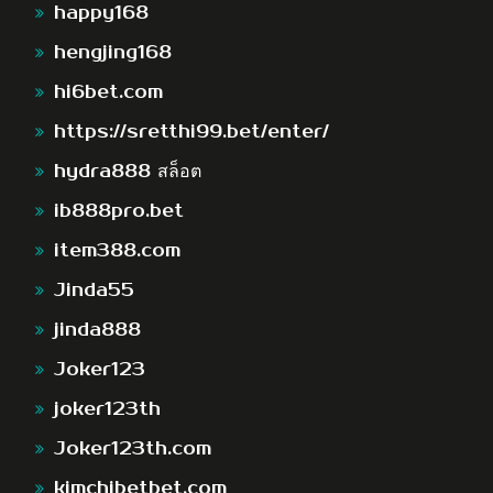
happy168
hengjing168
hi6bet.com
https://sretthi99.bet/enter/
hydra888 สล็อต
ib888pro.bet
item388.com
Jinda55
jinda888
Joker123
joker123th
Joker123th.com
kimchibetbet.com