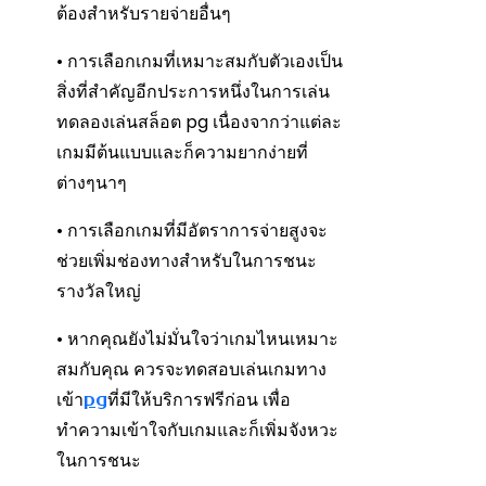
ต้องสำหรับรายจ่ายอื่นๆ
• การเลือกเกมที่เหมาะสมกับตัวเองเป็น
สิ่งที่สำคัญอีกประการหนึ่งในการเล่น
ทดลองเล่นสล็อต pg เนื่องจากว่าแต่ละ
เกมมีต้นแบบและก็ความยากง่ายที่
ต่างๆนาๆ
• การเลือกเกมที่มีอัตราการจ่ายสูงจะ
ช่วยเพิ่มช่องทางสำหรับในการชนะ
รางวัลใหญ่
• หากคุณยังไม่มั่นใจว่าเกมไหนเหมาะ
สมกับคุณ ควรจะทดสอบเล่นเกมทาง
เข้า
ที่มีให้บริการฟรีก่อน เพื่อ
pg
ทำความเข้าใจกับเกมและก็เพิ่มจังหวะ
ในการชนะ