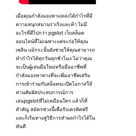
เมื่อคุณกำลังมองหาแหล่งได้กำไรที่มี
ความสนุกสนานร่าเริงและท้า ไม่มี
อะไรที่ดีไปกว่า pgslot เว็บสล็อต
ออนไลน์ที่ไม่เฉพาะแต่จะก่อให้คุณ
เพลิน แม้กระนั้นยังช่วยให้คุณสามารถ
ทำกำไรได้ทุกวันทุกชั่วโมง ไม่ว่าคุณ
จะเป็นผู้เล่นมือใหม่หรือมืออาชีพที่
กำลังมองหาทางที่จะเพิ่มอาชีพเสริม
การเข้าร่วมกับสล็อตจะเปิดโอกาสให้
ท่านสัมผัสประสบการณ์การ
เล่นpgslotที่ไม่เหมือนใคร แล้วก็ที่
สำคัญ สมัครช่วงนี้เพื่อรับเครดิตฟรี
และก็เริ่มทางสู่วิธีการทำผลกำไรได้ใน
ทันที