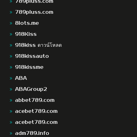
789pluss.com
789pluss.com
8lots.me
918Kiss
918kiss ดาวน์โหลด
918kissauto
918kissme
ABA
ABAGroup2
abbet789.com
acebet789.com
acebet789.com
adm789.info