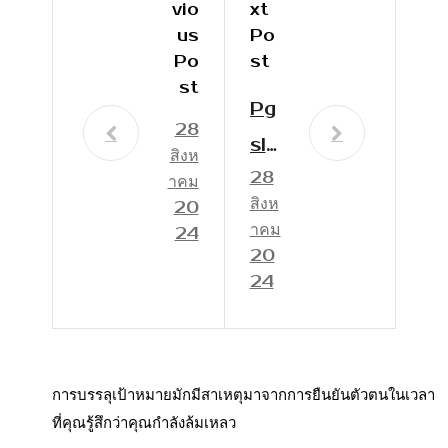
Vio
Xt
Us
Po
Po
St
St
Pg
28
slo
สิงห
28
t
าคม
สิงห
20
เว็บ
าคม
24
ไซต์
20
24
เว็บ
ตรง
ไม่
การบรรลุเป้าหมายมักมีสาเหตุมาจากการยืนยันตัวตนในเวลา
ผ่าน
ที่คุณรู้สึกว่าคุณกำลังล้มเหลว
เอเย่